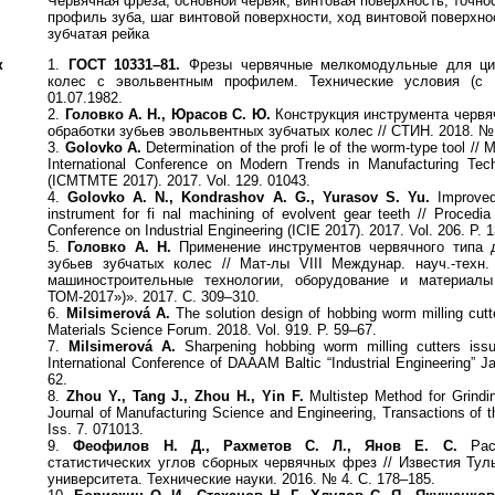
Червячная фреза, основной червяк, винтовая поверхность, точно
профиль зуба, шаг винтовой поверхности, ход винтовой поверхно
зубчатая рейка
к
1.
ГОСТ 10331–81.
Фрезы червячные мелкомодульные для цил
колес с эвольвентным профилем. Технические условия (
01.07.1982.
2.
Головко А. Н., Юрасов С. Ю.
Конструкция инструмента червяч
обработки зубьев эвольвентных зубчатых колес // СТИН. 2018. № 
3.
Golovko A.
Determination of the profi le of the worm-type tool /
International Conference on Modern Trends in Manufacturing Tec
(ICMTMTE 2017). 2017. Vol. 129. 01043.
4.
Golovko A. N., Kondrashov A. G., Yurasov S. Yu.
Improved
instrument for fi nal machining of evolvent gear teeth // Procedia 
Conference on Industrial Engineering (ICIE 2017). 2017. Vol. 206. P.
5.
Головко А. Н.
Применение инструментов червячного типа д
зубьев зубчатых колес // Мат-лы VIII Междунар. науч.-техн
машиностроительные технологии, оборудование и материа
ТОМ-2017»)». 2017. С. 309–310.
6.
Milsimerová A.
The solution design of hobbing worm milling cutte
Materials Science Forum. 2018. Vol. 919. P. 59–67.
7.
Milsimerová A.
Sharpening hobbing worm milling cutters issu
International Conference of DAAAM Baltic “Industrial Engineering” J
62.
8.
Zhou Y., Tang J., Zhou H., Yin F.
Multistep Method for Grind
Journal of Manufacturing Science and Engineering, Transactions of 
Iss. 7. 071013.
9.
Феофилов Н. Д., Рахметов С. Л., Янов Е. С.
Расч
статистических углов сборных червячных фрез // Известия Тул
университета. Технические науки. 2016. № 4. С. 178–185.