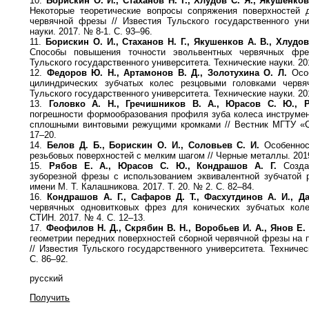
10.
Борискин О. И., Стаханов Н. Г., Хлудов С. Я., Якушенков
Некоторые теоретические вопросы сопряжения поверхностей 
червячной фрезы // Известия Тульского государственного уни
науки. 2017. № 8-1. С. 93–96.
11.
Борискин О. И., Стаханов Н. Г., Якушенков А. В., Хлудов
Способы повышения точности эвольвентных червячных фр
Тульского государственного университета. Технические науки. 201
12.
Федоров Ю. Н., Артамонов В. Д., Золотухина О. Л.
Особ
цилиндрических зубчатых колес резцовыми головками червяч
Тульского государственного университета. Технические науки. 20
13.
Головко А. Н., Гречишников В. А., Юрасов С. Ю., 
погрешности формообразования профиля зуба колеса инструмен
сплошными винтовыми режущими кромками // Вестник МГТУ «Ст
17–20.
14.
Белов Д. Б., Борискин О. И., Соловьев С. И.
Особеннос
резьбовых поверхностей с мелким шагом // Черные металлы. 2019
15.
Рябов Е. А., Юрасов С. Ю., Кондрашов А. Г.
Создан
зуборезной фрезы с использованием эквивалентной зубчатой 
имени М. Т. Калашникова. 2017. Т. 20. № 2. С. 82–84.
16.
Кондрашов А. Г., Сафаров Д. Т., Фасхутдинов А. И., Да
червячных одновитковых фрез для конических зубчатых коле
СТИН. 2017. № 4. С. 12–13.
17.
Феофилов Н. Д., Скрябин В. Н., Воробьев И. А., Янов Е. 
геометрии передних поверхностей сборной червячной фрезы на 
// Известия Тульского государственного университета. Техничес
С. 86–92.
русский
Получить