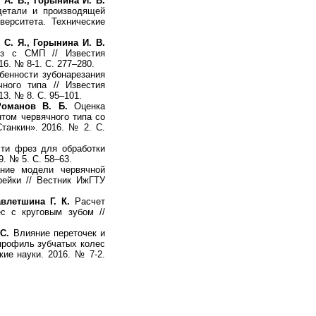
 А. В., Горынина И. В.
детали и производящей
верситета. Технические
 С. Я., Горынина И. В.
ез с СМП // Известия
6. № 8-1. С. 277–280.
енности зубонарезания
ного типа // Известия
13. № 8. С. 95–101.
Романов В. Б.
Оценка
том червячного типа со
анкин». 2016. № 2. С.
ти фрез для обработки
. № 5. С. 58–63.
ие модели червячной
рейки // Вестник ИжГТУ
влетшина Г. К.
Расчет
с с круговым зубом //
С.
Влияние переточек и
профиль зубчатых колес
кие науки. 2016. № 7-2.