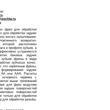
ия:
ru
@pochta.ru
u
ых фрез для обработки
з для обработки задних
ли косого затылования,
овленного возвратно-
 которой расположен
ага и профиля зубьев, а
эффективно устраняются
ботки боковых задних
я зубьев фрезы в виде
аботки зубчатых колес.
, что червячные фрезы,
 формирования задних
— АА или ААА. Расчеты
 основного червяка с
аметно выше требований
 мкм для фрез модулем
я задних поверхностей
интовых поверхностей
е только для обработки
р для обработки резьбы,
.