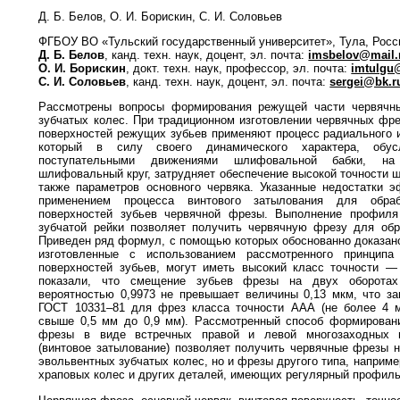
Д. Б. Белов, О. И. Борискин, С. И. Соловьев
ФГБОУ ВО «Тульский государственный университет», Тула, Росс
Д. Б. Белов
, канд. техн. наук, доцент, эл. почта:
imsbelov@mail.
О. И. Борискин
, докт. техн. наук, профессор, эл. почта:
imtulgu
С. И. Соловьев
, канд. техн. наук, доцент, эл. почта:
sergei@bk.r
Рассмотрены вопросы формирования режущей части червячн
зубчатых колес. При традиционном изготовлении червячных фре
поверхностей режущих зубьев применяют процесс радиального и
который в силу своего динамического характера, обусл
поступательными движениями шлифовальной бабки, на
шлифовальный круг, затрудняет обеспечение высокой точности ш
также параметров основного червяка. Указанные недостатки 
применением процесса винтового затылования для обра
поверхностей зубьев червячной фрезы. Выполнение профил
зубчатой рейки позволяет получить червячную фрезу для обр
Приведен ряд формул, с помощью которых обоснованно доказано
изготовленные с использованием рассмотренного принципа
поверхностей зубьев, могут иметь высокий класс точности 
показали, что смещение зубьев фрезы на двух оборотах
вероятностью 0,9973 не превышает величины 0,13 мкм, что з
ГОСТ 10331–81 для фрез класса точности ААА (не более 4
свыше 0,5 мм до 0,9 мм). Рассмотренный способ формировани
фрезы в виде встречных правой и левой многозаходных в
(винтовое затылование) позволяет получить червячные фрезы н
эвольвентных зубчатых колес, но и фрезы другого типа, наприме
храповых колес и других деталей, имеющих регулярный профиль