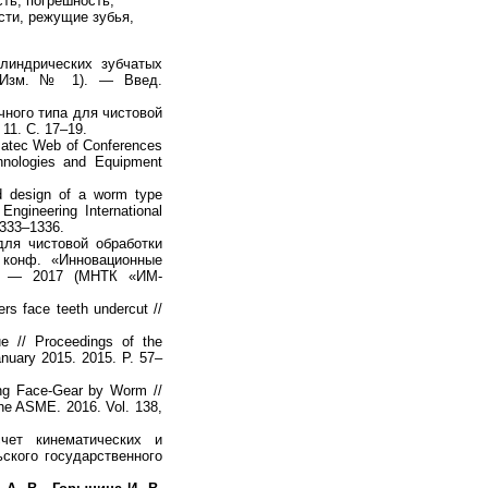
сть, погрешность,
сти, режущие зубья,
индрических зубчатых
с Изм. № 1). — Введ.
ного типа для чистовой
11. С. 17–19.
/ Matec Web of Conferences
hnologies and Equipment
 design of a worm type
Engineering International
 1333–1336.
ля чистовой обработки
. конф. «Инновационные
лы — 2017 (МНТК «ИМ-
rs face teeth undercut //
e // Proceedings of the
anuary 2015. 2015. P. 57–
ing Face-Gear by Worm //
the ASME. 2016. Vol. 138,
ет кинематических и
ьского государственного