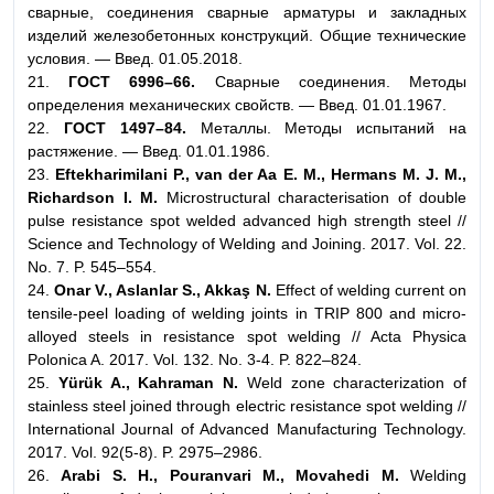
сварные, соединения сварные арматуры и закладных
изделий железобетонных конструкций. Общие технические
условия. — Введ. 01.05.2018.
21.
ГОСТ 6996–66.
Сварные соединения. Методы
определения механических свойств. — Введ. 01.01.1967.
22.
ГОСТ 1497–84.
Металлы. Методы испытаний на
растяжение. — Введ. 01.01.1986.
23.
Eftekharimilani P., van der Aa E. M., Hermans M. J. M.,
Richardson I. M.
Microstructural characterisation of double
pulse resistance spot welded advanced high strength steel //
Science and Technology of Welding and Joining. 2017. Vol. 22.
No. 7. P. 545–554.
24.
Onar V., Aslanlar S., Akkaş N.
Effect of welding current on
tensile-peel loading of welding joints in TRIP 800 and micro-
alloyed steels in resistance spot welding // Acta Physica
Polonica A. 2017. Vol. 132. No. 3-4. P. 822–824.
25.
Yürük A., Kahraman N.
Weld zone characterization of
stainless steel joined through electric resistance spot welding //
International Journal of Advanced Manufacturing Technology.
2017. Vol. 92(5-8). P. 2975–2986.
26.
Arabi S. H., Pouranvari M., Movahedi M.
Welding