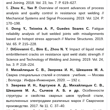
and Joining. 2018. Vol. 23, Iss. 7. P. 619–627.
5.
Zhou K., Yao P.
Overview of recent advances of process
analysis and quality control in resistance spot welding //
Mechanical Systems and Signal Processing. 2019. Vol. 124. P.
170–198.
6.
Dong Y., Teixeira A. P., Guedes Soares C.
Fatigue
reliability analysis of butt welded joints with misalignments
based on hotspot stress approach // Marine Structures. 2019.
Vol. 65. P. 215–228.
7.
DiGiovanni C., Biro E., Zhou N. Y.
Impact of liquid metal
embrittlement cracks on resistance spot weld static strength //
Science and Technology of Welding and Joining. 2019. Vol. 24,
Iss. 3. P. 218–224.
8.
Михайлицын С. В., Зверева И. Н., Шекшеев М. А.
Сварка специальных сталей и сплавов : учебник. — Москва
; Вологда : Инфра-Инженерия, 2020. — 192 с.
9.
Зверева И. Н., Картунов А. Д., Михайлицын С. В.,
Шекшеев М. А., Сычков А. Б. и др.
Особенности
структуры и свойства сварных швов трубной стали,
выполненных электродами различных марок // Сварочное
производство. 2017. № 11. С. 37–40.