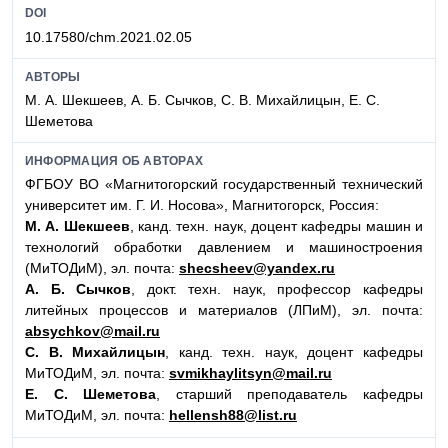
DOI
10.17580/chm.2021.02.05
АВТОРЫ
М. А. Шекшеев, А. Б. Сычков, С. В. Михайлицын, Е. С.
Шеметова
ИНФОРМАЦИЯ ОБ АВТОРАХ
ФГБОУ ВО «Магнитогорский государственный технический
университет им. Г. И. Носова», Магнитогорск, Россия:
М. А. Шекшеев
, канд. техн. наук, доцент кафедры машин и
технологий обработки давлением и машиностроения
(МиТОДиМ), эл. почта:
shecsheev@yandex.ru
А. Б. Сычков
, докт. техн. наук, профессор кафедры
литейных процессов и материалов (ЛПиМ), эл. почта:
absychkov@mail.ru
С. В. Михайлицын
, канд. техн. наук, доцент кафедры
МиТОДиМ, эл. почта:
svmikhaylitsyn@mail.ru
Е. С. Шеметова
, старший преподаватель кафедры
МиТОДиМ, эл. почта:
hellensh88@list.ru