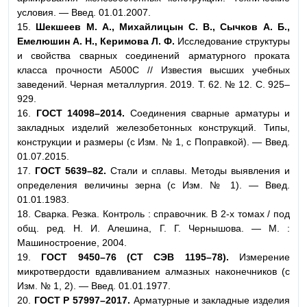
условия. — Введ. 01.01.2007.
15.
Шекшеев М. А., Михайлицын С. В., Сычков А. Б.,
Емелюшин А. Н., Керимова Л. Ф.
Исследование структуры
и свойства сварных соединений арматурного проката
класса прочности А500С // Известия высших учебных
заведений. Черная металлургия. 2019. Т. 62. № 12. С. 925–
929.
16.
ГОСТ 14098–2014.
Соединения сварные арматуры и
закладных изделий железобетонных конструкций. Типы,
конструкции и размеры (с Изм. № 1, с Поправкой). — Введ.
01.07.2015.
17.
ГОСТ 5639–82.
Стали и сплавы. Методы выявления и
определения величины зерна (с Изм. № 1). — Введ.
01.01.1983.
18. Сварка. Резка. Контроль : справочник. В 2-х томах / под
общ. ред. Н. И. Алешина, Г. Г. Чернышова. — М. :
Машиностроение, 2004.
19.
ГОСТ 9450–76 (СТ СЭВ 1195–78).
Измерение
микротвердости вдавливанием алмазных наконечников (с
Изм. № 1, 2). — Введ. 01.01.1977.
20.
ГОСТ Р 57997–2017.
Арматурные и закладные изделия