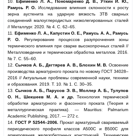
10.
Ефименко Л. А., Пономаренко Д. В., Уткин И. Ю.,
Рамусь Р. О.
Исследование влияния склонности к росту
зерна аустенита на ударную вязкость ЗТВ сварных
соединений малоуглеродистых низколегированных сталей
// Металлург. 2020. № 4. С. 62–65.
11.
Ефименко Л. А., Капустин О. Е., Рамусь А. А., Рамусь
Р. О.
Регулирование процессов разупрочнения зоны
термического влияния при сварке высокопрочных сталей //
Металловедение и термическая обработка металлов. 2016.
№ 7. С. 55–60.
12.
Сычков А. Б., Дегтярев А. В., Блохин М. В.
Освоение
производства арматурного проката по новому ГОСТ 34028–
2016 // Актуальные проблемы современной науки, техники
и образования. 2019. Т. 10. № 1. С. 30–35.
13.
Сычков А. Б., Парусов Э. В., Моллер А. Б., Тулупов
О. Н., Шекшеев М. А. и др.
Технология термической
обработки арматурного и фасонного проката (Теория и
металлургическая практика). — Mauritius: Palmarium
Academic Publishing, 2017. — 272 с.
14.
ГОСТ Р 52544–2006.
Прокат арматурный свариваемый
периодического профиля классов А500С и В500С для
армирования железобетонных конструкций. Технические