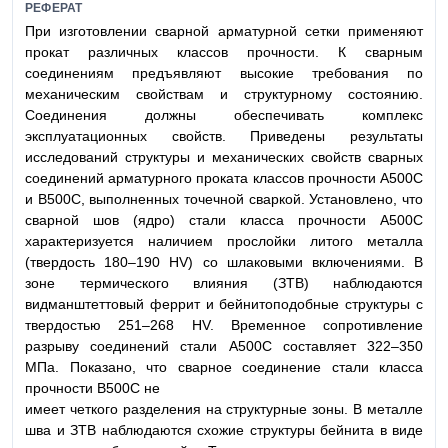
РЕФЕРАТ
При изготовлении сварной арматурной сетки применяют
прокат различных классов прочности. К сварным
соединениям предъявляют высокие требования по
механическим свойствам и структурному состоянию.
Соединения должны обеспечивать комплекс
эксплуатационных свойств. Приведены результаты
исследований структуры и механических свойств сварных
соединений арматурного проката классов прочности А500С
и В500С, выполненных точечной сваркой. Установлено, что
сварной шов (ядро) стали класса прочности А500С
характеризуется наличием прослойки литого металла
(твердость 180–190 HV) со шлаковыми включениями. В
зоне термического влияния (ЗТВ) наблюдаются
видманштеттовый феррит и бейнитоподобные структуры с
твердостью 251–268 HV. Временное сопротивление
разрыву соединений стали А500С составляет 322–350
МПа. Показано, что сварное соединение стали класса
прочности В500С не
имеет четкого разделения на структурные зоны. В металле
шва и ЗТВ наблюдаются схожие структуры бейнита в виде