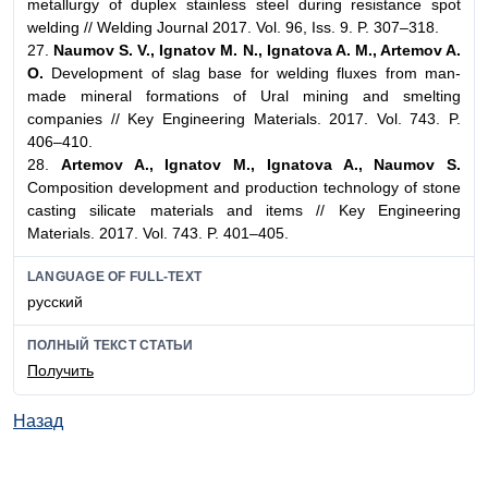
metallurgy of duplex stainless steel during resistance spot
welding // Welding Journal 2017. Vol. 96, Iss. 9. P. 307–318.
27.
Naumov S. V., Ignatov M. N., Ignatova A. M., Artemov A.
O.
Development of slag base for welding fluxes from man-
made mineral formations of Ural mining and smelting
companies // Key Engineering Materials. 2017. Vol. 743. P.
406–410.
28.
Artemov A., Ignatov M., Ignatova A., Naumov S.
Composition development and production technology of stone
casting silicate materials and items // Key Engineering
Materials. 2017. Vol. 743. P. 401–405.
LANGUAGE OF FULL-TEXT
русский
ПОЛНЫЙ ТЕКСТ СТАТЬИ
Получить
Назад