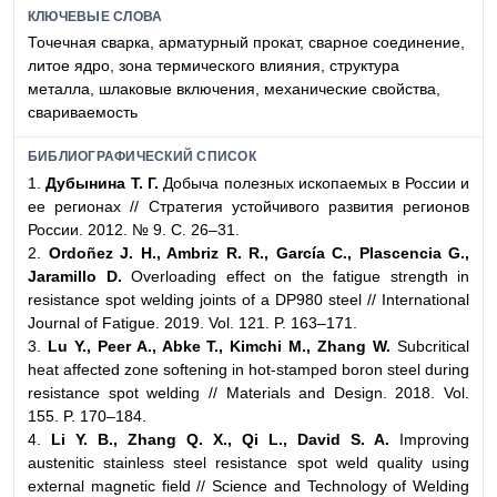
КЛЮЧЕВЫЕ СЛОВА
Точечная сварка, арматурный прокат, сварное соединение,
литое ядро, зона термического влияния, структура
металла, шлаковые включения, механические свойства,
свариваемость
БИБЛИОГРАФИЧЕСКИЙ СПИСОК
1.
Дубынина Т. Г.
Добыча полезных ископаемых в России и
ее регионах // Стратегия устойчивого развития регионов
России. 2012. № 9. С. 26–31.
2.
Ordoñez J. H., Ambriz R. R., García C., Plascencia G.,
Jaramillo D.
Overloading effect on the fatigue strength in
resistance spot welding joints of a DP980 steel // International
Journal of Fatigue. 2019. Vol. 121. P. 163–171.
3.
Lu Y., Peer A., Abke T., Kimchi M., Zhang W.
Subcritical
heat affected zone softening in hot-stamped boron steel during
resistance spot welding // Materials and Design. 2018. Vol.
155. P. 170–184.
4.
Li Y. B., Zhang Q. X., Qi L., David S. A.
Improving
austenitic stainless steel resistance spot weld quality using
external magnetic field // Science and Technology of Welding