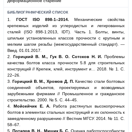
деформационное старение
БИБЛИОГРАФИЧЕСКИЙ СПИСОК
1.
ГОСТ ISO 898-1–2014.
Механические свойства
крепежных изделий из углеродистых и легированных
сталей (ISO 898-1:2013, IDT). Часть 1. Болты, винты,
шпильки установленных классов прочности с крупным и
мелким шагом резьбы (межгосударственный стандарт). —
Введ. 01.01.2017.
2.
Горицкий В. М., Гук В. О. Сотсков Н. И.
Проблемы
качества болтов класса прочности 5.8 для строительных
конструкций // Крепеж, клей, инструмент и… 2018. № 1. С.
22–26.
3.
Горицкий В. М., Хромов Д. П.
Качество стали болтовых
соединений объектов, проектируемых и возводимых
зарубежными фирмами // Промышленное и гражданское
строительство. 2000. № 5. С. 44–45.
4.
Мойсейчик Е. А.
Работа растянутых высокопрочных
болтов в элементах стальных конструкций и их склонность к
замедленному разрушению // Вестник МГСУ. 2014. № 11. С.
58–67.
5.
Потапов В. Н., Мищик Б. С.
Оценка работоспособности