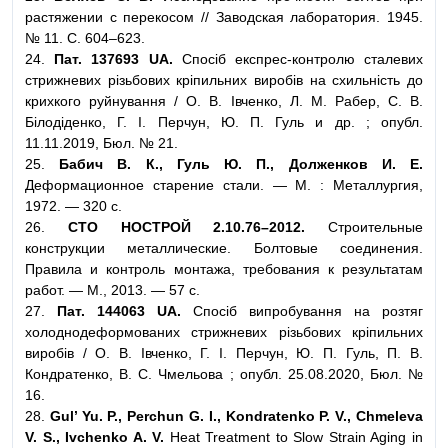
растяжении с перекосом // Заводская лаборатория. 1945.
№ 11. С. 604–623.
24.
Пат. 137693 UA.
Спосіб експрес-контролю сталевих
стрижневих різьбових кріпильних виробів на схильність до
крихкого руйнування / О. В. Івченко, Л. М. Рабер, С. В.
Білодіденко, Г. І. Перчун, Ю. П. Гуль и др. ; опубл.
11.11.2019, Бюл. № 21.
25.
Бабич В. К., Гуль Ю. П., Долженков И. Е.
Деформационное старение стали. — М. : Металлургия,
1972. — 320 с.
26.
СТО НОСТРОЙ 2.10.76–2012.
Строительные
конструкции металлические. Болтовые соединения.
Правила и контроль монтажа, требования к результатам
работ. — М., 2013. — 57 с.
27.
Пат. 144063 UA.
Спосіб випробування на розтяг
холоднодеформованих стрижневих різьбових кріпильних
виробів / О. В. Івченко, Г. І. Перчун, Ю. П. Гуль, П. В.
Кондратенко, В. С. Чмельова ; опубл. 25.08.2020, Бюл. №
16.
28.
Gul’ Yu. P., Perchun G. I., Kondratenko P. V., Chmeleva
V. S., Ivchenko A. V.
Heat Treatment to Slow Strain Aging in