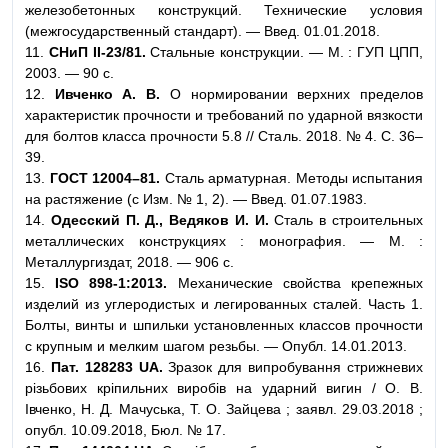
железобетонных конструкций. Технические условия
(межгосударственный стандарт). — Введ. 01.01.2018.
11.
СНиП II-23/81.
Стальные конструкции. — М. : ГУП ЦПП,
2003. — 90 с.
12.
Ивченко А. В.
О нормировании верхних пределов
характеристик прочности и требований по ударной вязкости
для болтов класса прочности 5.8 // Сталь. 2018. № 4. С. 36–
39.
13.
ГОСТ 12004–81.
Сталь арматурная. Методы испытания
на растяжение (с Изм. № 1, 2). — Введ. 01.07.1983.
14.
Одесский П. Д., Ведяков И. И.
Сталь в строительных
металлических конструкциях : монография. — М. :
Металлургиздат, 2018. — 906 с.
15.
ISO 898-1:2013.
Механические свойства крепежных
изделий из углеродистых и легированных сталей. Часть 1.
Болты, винты и шпильки установленных классов прочности
с крупным и мелким шагом резьбы. — Опубл. 14.01.2013.
16.
Пат. 128283 UA.
Зразок для випробування стрижневих
різьбових кріпильних виробів на ударний вигин / О. В.
Івченко, Н. Д. Мачуська, Т. О. Зайцева ; заявл. 29.03.2018 ;
опубл. 10.09.2018, Бюл. № 17.