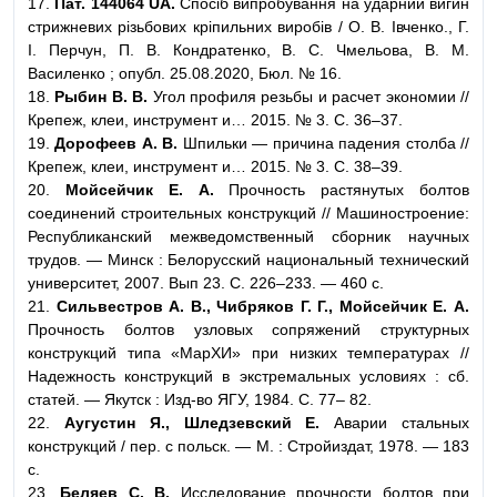
17.
Пат. 144064 UA.
Спосіб випробування на ударний вигин
стрижневих різьбових кріпильних виробів / О. В. Івченко., Г.
І. Перчун, П. В. Кондратенко, В. С. Чмельова, В. М.
Василенко ; опубл. 25.08.2020, Бюл. № 16.
18.
Рыбин В. В.
Угол профиля резьбы и расчет экономии //
Крепеж, клеи, инструмент и… 2015. № 3. С. 36–37.
19.
Дорофеев А. В.
Шпильки — причина падения столба //
Крепеж, клеи, инструмент и… 2015. № 3. С. 38–39.
20.
Мойсейчик Е. А.
Прочность растянутых болтов
соединений строительных конструкций // Машиностроение:
Республиканский межведомственный сборник научных
трудов. — Минск : Белорусский национальный технический
университет, 2007. Вып 23. С. 226–233. — 460 с.
21.
Сильвестров А. В., Чибряков Г. Г., Мойсейчик Е. А.
Прочность болтов узловых сопряжений структурных
конструкций типа «МарХИ» при низких температурах //
Надежность конструкций в экстремальных условиях : сб.
статей. — Якутск : Изд-во ЯГУ, 1984. С. 77– 82.
22.
Аугустин Я., Шледзевский Е.
Аварии стальных
конструкций / пер. с польск. — М. : Стройиздат, 1978. — 183
с.
23.
Беляев С. В.
Исследование прочности болтов при