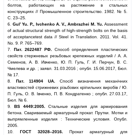
болтов, работающих на растяжение в стальных
конструкциях // Промышленное строительство. 1982. № 5.
С. 23–25.
6.
Gul’ Yu. P., Ivchenko A. V., Ambrazhei M. Yu.
Assessment
of actual structural strength of high-strength bolts on the basis
of acceptancetest data // Steel in Translation. 2011. Vol. 41.
No. 9. P. 765–769.
7.
Пат. 2622487 РФ.
Способ определения пластических
свойств стержневых резьбовых крепежных изделий / А. А.
Семенов, А. В. Ивченко, Ю. П. Гуль, Г. И. Перчун, В. С.
Чмелева и др. ; заявл. 31.03.2016 ; опубл. 15.06.2017, Бюл.
№ 17.
8.
Пат. 114904 UA.
Спосіб визначення механічних
властивостей стрижневих різьбових кріпильних виробів / Ю.
П. Гуль, О. В. Івченко, П. В. Кондратенко ; опубл. 27.03.17,
Бюл. № 6.
9.
BS 4449:2005.
Стальные изделия для армирования
бетона. Свариваемый арматурный прокат. Прутки. Мотки и
выпрямленные изделия : Технические условия. Опубл.
2005.
10.
ГОСТ 32028–2016.
Прокат арматурный для