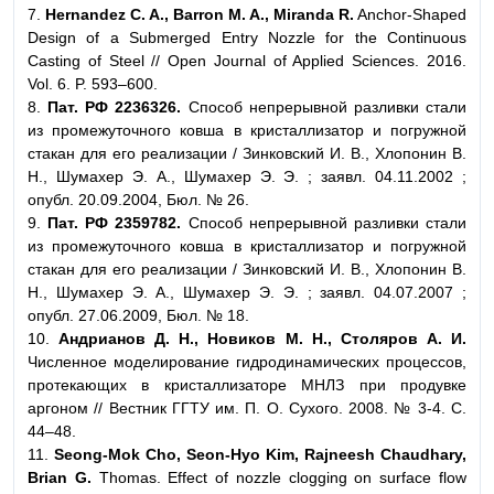
7.
Hernandez C. A., Barron M. A., Miranda R.
Anchor-Shaped
Design of a Submerged Entry Nozzle for the Continuous
Casting of Steel // Open Journal of Applied Sciences. 2016.
Vol. 6. P. 593–600.
8.
Пат. РФ 2236326.
Способ непрерывной разливки стали
из промежуточного ковша в кристаллизатор и погружной
стакан для его реализации / Зинковский И. В., Хлопонин В.
Н., Шумахер Э. А., Шумахер Э. Э. ; заявл. 04.11.2002 ;
опубл. 20.09.2004, Бюл. № 26.
9.
Пат. РФ 2359782.
Способ непрерывной разливки стали
из промежуточного ковша в кристаллизатор и погружной
стакан для его реализации / Зинковский И. В., Хлопонин В.
Н., Шумахер Э. А., Шумахер Э. Э. ; заявл. 04.07.2007 ;
опубл. 27.06.2009, Бюл. № 18.
10.
Андрианов Д. H., Новиков M. H., Столяров A. И.
Численное моделирование гидродинамических процессов,
протекающих в кристаллизаторе МНЛЗ при продувке
аргоном // Вестник ГГТУ им. П. О. Сухого. 2008. № 3-4. С.
44–48.
11.
Seong-Mok Cho, Seon-Hyo Kim, Rajneesh Chaudhary,
Brian G.
Thomas. Effect of nozzle clogging on surface flow