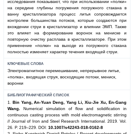
исследования показывают, что при использовании «полки»
на середине глубины погружения погружного стакана в
ванну кристаллизатора процесс литья сопровождается
контролем большинства потоков, которые создаются при
вхождении струи в кристаллизатор и влиянии ЭМП. Также
это влияет на формирование воронок на мениске и
повторную очистку расплава в кристаллизаторе. При этом
применение «полки» на выходе из погружного стакана
полностью изменяет характер течения входящей струи.
КЛЮЧЕВЫЕ СЛОВА
Электромагнитное перемешивание, непрерывное литье,
«полка», входящая струя, восходящие потоки, мениск,
воронки
БИБЛИОГРАФИЧЕСКИЙ СПИСОК
1.
Bin Yang, An-Yuan Deng, Yang Li, Xiu-Jie Xu, En-Gang
Wang.
Numerical simulation of flow and solidification in
continuous casting process with mold electromagnetic stirring
// Journal of Iron and Steel Research International. 2019. Vol.
26. P. 219–229. DOI:
10.1007/s42243-018-0162-8
2. Siebo Kunstreich Danieli Rotelec / Recent developments of