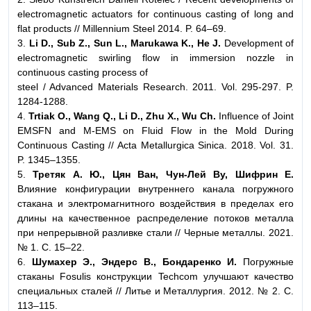
electromagnetic actuators for continuous casting of long and
flat products // Millennium Steel 2014. P. 64–69.
3.
Li D., Sub Z., Sun L., Marukawa K., He J.
Development of
electromagnetic swirling flow in immersion nozzle in
continuous casting process of
steel / Advanced Materials Research. 2011. Vol. 295-297. P.
1284-1288.
4.
Trtiak O., Wang Q., Li D., Zhu X., Wu Ch.
Influence of Joint
EMSFN and M-EMS on Fluid Flow in the Mold During
Continuous Casting // Acta Metallurgica Sinica. 2018. Vol. 31.
P. 1345–1355.
5.
Третяк А. Ю., Цян Ван, Чун-Лей Ву, Шифрин Е.
Влияние конфигурации внутреннего канала погружного
стакана и электромагнитного воздействия в пределах его
длины на качественное распределение потоков металла
при непрерывной разливке стали // Черные металлы. 2021.
№ 1. С. 15–22.
6.
Шумахер Э., Эндерс В., Бондаренко И.
Погружные
стаканы Fosulis конструкции Techcom улучшают качество
специальных сталей // Литье и Металлургия. 2012. № 2. С.
113–115.