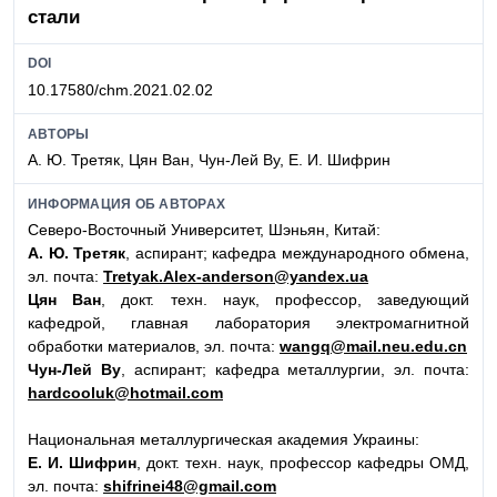
стали
DOI
10.17580/chm.2021.02.02
АВТОРЫ
А. Ю. Третяк, Цян Ван, Чун-Лей Ву, Е. И. Шифрин
ИНФОРМАЦИЯ ОБ АВТОРАХ
Северо-Восточный Университет, Шэньян, Китай:
А. Ю. Третяк
, аспирант; кафедра международного обмена,
эл. почта:
Tretyak.Alex-anderson@yandex.ua
Цян Ван
, докт. техн. наук, профессор, заведующий
кафедрой, главная лаборатория электромагнитной
обработки материалов, эл. почта:
wangq@mail.neu.edu.cn
Чун-Лей Ву
, аспирант; кафедра металлургии, эл. почта:
hardcooluk@hotmail.com
Национальная металлургическая академия Украины:
Е. И. Шифрин
, докт. техн. наук, профессор кафедры ОМД,
эл. почта:
shifrinei48@gmail.com