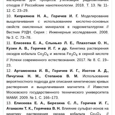
отходов // Российские нанотехнологии. 2018. Т. 13. № 11-
12. С. 23–29.
10.
Киприянов Н. А., Горичев И. Г.
Моделирование
выщелачивания с использованием кислотно-основных
свойств окисленных минералов в гидрометаллургии //
Вестник РУДН. Серия : Инженерные исследования. 2008.
№ 3. С. 73–78.
11.
Елисеева Е. А., Слынько Л. Е., Плахотная О. Н.,
Кузин А. В., Горичев И. Г. и др.
Кинетика растворения
оксидов кобальта Co
O
и железа Fe
O
в серной кислоте
3
4
3
4
// Успехи современного естествознания. 2017. № 8. С. 19–
23.
12.
Артамонова И. В., Горичев И. Г., Изотов А. Д.,
Пичугина Н. М., Степанов В. М.
Использование
вероятностного подхода для описания кинетических кривых
растворения и выщелачивания магнетита // Известия
Московского государственного технического университета
МАМИ. 2009. № 1. С. 166–173.
13.
Елисеева Е. А., Березина С. Л., Горичев И. Г.,
Атанасян Т. К., Горячева В. Н.
Влияние сульфат-ионов на
кинетику растворения оксида кобальта Со
О
//
3
4