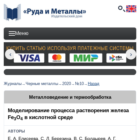
Меню
Журналы
→
Черные металлы
→
2020
→
№10
→
Назад
Металловедение и термообработка
Моделирование процесса растворения железа
Fe
O
в кислотной среде
3
4
АВТОРЫ
Е. А. Елисеева, С. Л. Березина, В. С. Болдырев, А. Г.