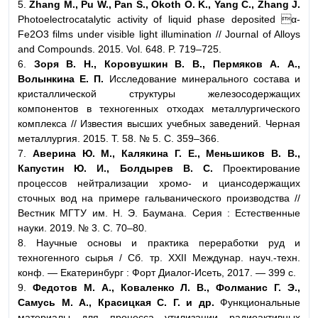
5.
Zhang M., Pu W., Pan S., Okoth O. K., Yang C., Zhang J.
Photoelectrocatalytic activity of liquid phase deposited α-
Fe2O3 films under visible light illumination // Journal of Alloys
and Compounds. 2015. Vol. 648. P. 719–725.
6.
Зоря В. Н., Коровушкин В. В., Пермяков А. А.,
Волынкина Е. П.
Исследование минерального состава и
кристаллической структуры железосодержащих
компонентов в техногенных отходах металлургического
комплекса // Известия высших учебных заведений. Черная
металлургия. 2015. Т. 58. № 5. С. 359–366.
7.
Аверина Ю. М., Калякина Г. Е., Меньшиков В. В.,
Капустин Ю. И., Болдырев В. С.
Проектирование
процессов нейтрализации хромо- и циансодержащих
сточных вод на примере гальванического производства //
Вестник МГТУ им. Н. Э. Баумана. Серия : Естественные
науки. 2019. № 3. С. 70–80.
8. Научные основы и практика переработки руд и
техногенного сырья / Сб. тр. XXII Междунар. науч.-техн.
конф. — Екатеринбург : Форт Диалог-Исеть, 2017. — 399 с.
9.
Федотов М. А., Коваленко Л. В., Фолманис Г. Э.,
Самусь М. А., Красицкая С. Г. и др.
Функциональные
материалы для процесса утилизации радиоактивных