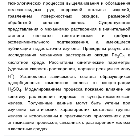
технологических процессов выщелачивания и обогащения
железооксидных руд, коррозией стальных изделий,
травлением поверхностных оксидов, размерной
обработкой сплавов железа. Существующие
представления о механизмах растворения в значительной
степени являются гипотетичными и требуют
экспериментального подтверждения, а имеющиеся
публикации недостаточно изучены. Приведены результаты
исследования механизма растворения оксида Fe
O
в
3
4
кислотной среде. Рассчитаны кинетические параметры
(удельная скорость растворения, порядок реакции по иону
+
Н
). Установлена зависимость состава образующихся
адсорбционных комплексов железа от концентрации
H
SO
. Моделированием процесса показано влияние на
2
4
кинетику растворения гидроксо- и сульфатокомплексов
железа. Полученные данные могут быть учтены при
изучении кинетических характеристик металлов группы
железа и использованы в практических приложениях для
оптимизации процессов, связанных с растворением железа
в кислотных средах.