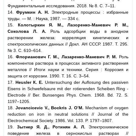
Фундаментальные исследования. 2018. № 8. С. 7–11.
14.
Фрумкин А. Н.
Электродные процессы : избранные
труды. — М. : Наука, 1987. — 334 с.
15.
Колотыркин Я. М., Лазоренко-Маневич P. M.,
Соколова Л. А.
Роль адсорбции воды в анодном
растворении железа: корреляция кинетических и
спектроскопических данных // Докл. АН СССР. 1987. Т. 295.
№ 3. С. 610–614.
16.
Флорианович Г. М., Лазаренко-Маневич Р. М.
Роль
компонентов раствора в процессах активного растворения
металлов // Итоги науки и техники. Серия : Коррозия и
защита от коррозии. 1990. Т. 16. С. 3–54.
17.
Heusler К. Е.
Untersuchung der Auflosung des passiven
Eisens in Schwefelsaure mit der rotierenden Scheiben Ring -
Electrode // Ber. Bunsenges Phys. Chem. 1968. Bd. 72. S.
1197–1205.
18.
Jovancicevic V., Bockris J. О’М.
Mechanism of oxygen
reduction on iron in neutral solutions // Journal of the
Electrochemical Society. 1986. Vol. 133. P. 1797–1807.
19.
Зытнер Я. Д., Ротинян A. Л.
Электрохимическое
поведение железа в сернокислых растворах //