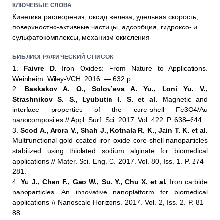
КЛЮЧЕВЫЕ СЛОВА
Кинетика растворения, оксид железа, удельная скорость,
поверхностно-активные частицы, адсорбция, гидроксо- и
сульфатокомплексы, механизм окисления
БИБЛИОГРАФИЧЕСКИЙ СПИСОК
1.
Faivre D.
Iron Oxides: From Nature to Applications.
Weinheim: Wiley-VCH. 2016. — 632 p.
2.
Baskakov A. O., Solov’eva A. Yu., Loni Yu. V.,
Strashnikov S. S., Lyubutin I. S. et al.
Magnetic and
interface properties of the core-shell Fe3O4/Au
nanocomposites // Appl. Surf. Sci. 2017. Vol. 422. P. 638–644.
3.
Sood A., Arora V., Shah J., Kotnala R. K., Jain T. K. et al.
Multifunctional gold coated iron oxide core-shell nanoparticles
stabilized using thiolated sodium alginate for biomedical
applications // Mater. Sci. Eng. C. 2017. Vol. 80, Iss. 1. P. 274–
281.
4.
Yu J., Chen F., Gao W., Su. Y., Chu X. et al.
Iron carbide
nanoparticles: An innovative nanoplatform for biomedical
applications // Nanoscale Horizons. 2017. Vol. 2, Iss. 2. P. 81–
88.