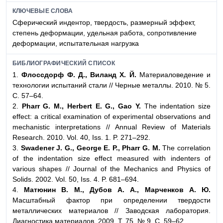
КЛЮЧЕВЫЕ СЛОВА
Сферический индентор, твердость, размерный эффект,
степень деформации, удельная работа, сопротивление
деформации, испытательная нагрузка
БИБЛИОГРАФИЧЕСКИЙ СПИСОК
1.
Флоссдорф Ф. Д., Виланд Х. Й.
Материаловедение и
технологии испытаний стали // Черные металлы. 2010. № 5.
С. 57–64.
2.
Pharr G. M., Herbert E. G., Gao Y.
The indentation size
effect: a critical examination of experimental observations and
mechanistic interpretations // Annual Review of Materials
Research. 2010. Vol. 40, Iss. 1. P. 271–292.
3.
Swadener J. G., George E. P., Pharr G. M.
The correlation
of the indentation size effect measured with indenters of
various shapes // Journal of the Mechanics and Physics of
Solids. 2002. Vol. 50, Iss. 4. P. 681–694.
4.
Матюнин В. М., Дубов А. А., Марченков А. Ю.
Масштабный фактор при определении твердости
металлических материалов // Заводская лаборатория.
Диагностика материалов. 2009. Т. 75. № 9. С. 59–62.