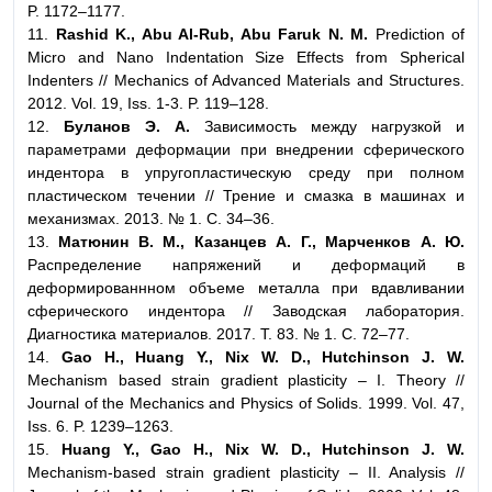
P. 1172–1177.
11.
Rashid K., Abu Al-Rub, Abu Faruk N. M.
Prediction of
Micro and Nano Indentation Size Effects from Spherical
Indenters // Mechanics of Advanced Materials and Structures.
2012. Vol. 19, Iss. 1-3. P. 119–128.
12.
Буланов Э. А.
Зависимость между нагрузкой и
параметрами деформации при внедрении сферического
индентора в упругопластическую среду при полном
пластическом течении // Трение и смазка в машинах и
механизмах. 2013. № 1. С. 34–36.
13.
Матюнин В. М., Казанцев А. Г., Марченков А. Ю.
Распределение напряжений и деформаций в
деформированнном объеме металла при вдавливании
сферического индентора // Заводская лаборатория.
Диагностика материалов. 2017. Т. 83. № 1. С. 72–77.
14.
Gao H., Huang Y., Nix W. D., Hutchinson J. W.
Mechanism based strain gradient plasticity – I. Theory //
Journal of the Mechanics and Physics of Solids. 1999. Vol. 47,
Iss. 6. P. 1239–1263.
15.
Huang Y., Gao H., Nix W. D., Hutchinson J. W.
Mechanism-based strain gradient plasticity – II. Analysis //