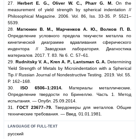
27.
Herbert E. G., Oliver W. C., Pharr G. M.
On the
measurement of yield strength by spherical indentation //
Philosophical Magazine. 2006. Vol. 86, Iss. 33-35. P. 5521–
5539.
28.
Матюнин В. М., Марченков А. Ю., Волков П. В.
Определение условного предела текучести металла по
кинетической диаграмме вдавливания сферического
индентора // Заводская лаборатория. Диагностика
материалов. 2017. Т. 83. № 6. С. 57–61.
29.
Rudnitsky V. A., Kren A. P., Lantsman G. A.
Determining
Yield Strength of Metals by Microindentation with a Spherical
Tip // Russian Journal of Nondestructive Testing. 2019. Vol. 55.
P. 162–168.
30.
ISO 6506–1:2014.
Материалы металлические.
Определение твердости по Бринеллю. Часть 1. Метод
испытания. — Опубл. 25.09.2014.
31.
ГОСТ 23677–79.
Твердомеры для металлов. Общие
технические требования. — Введ. 01.01.1981.
LANGUAGE OF FULL-TEXT
русский