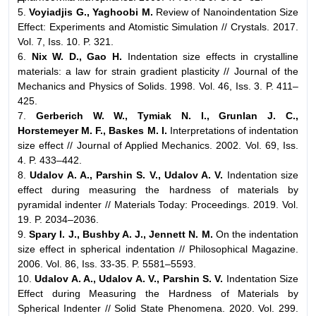
5.
Voyiadjis G., Yaghoobi M.
Review of Nanoindentation Size
Effect: Experiments and Atomistic Simulation // Crystals. 2017.
Vol. 7, Iss. 10. P. 321.
6.
Nix W. D., Gao H.
Indentation size effects in crystalline
materials: a law for strain gradient plasticity // Journal of the
Mechanics and Physics of Solids. 1998. Vol. 46, Iss. 3. P. 411–
425.
7.
Gerberich W. W., Tymiak N. I., Grunlan J. C.,
Horstemeyer M. F., Baskes M. I.
Interpretations of indentation
size effect // Journal of Applied Mechanics. 2002. Vol. 69, Iss.
4. P. 433–442.
8.
Udalov A. A., Parshin S. V., Udalov A. V.
Indentation size
effect during measuring the hardness of materials by
pyramidal indenter // Materials Today: Proceedings. 2019. Vol.
19. P. 2034–2036.
9.
Spary I. J., Bushby A. J., Jennett N. M.
On the indentation
size effect in spherical indentation // Philosophical Magazine.
2006. Vol. 86, Iss. 33-35. P. 5581–5593.
10.
Udalov A. A., Udalov A. V., Parshin S. V.
Indentation Size
Effect during Measuring the Hardness of Materials by
Spherical Indenter // Solid State Phenomena. 2020. Vol. 299.