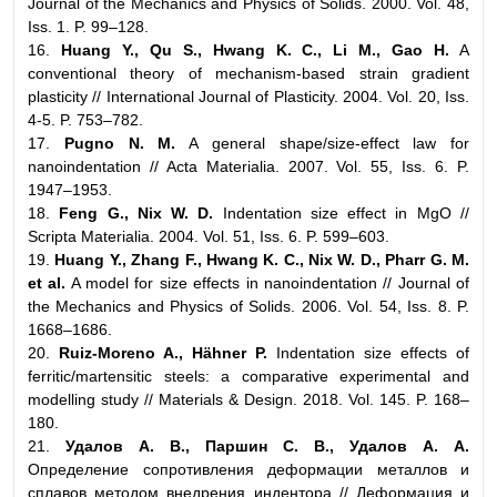
Journal of the Mechanics and Physics of Solids. 2000. Vol. 48,
Iss. 1. P. 99–128.
16.
Huang Y., Qu S., Hwang K. C., Li M., Gao H.
A
conventional theory of mechanism-based strain gradient
plasticity // International Journal of Plasticity. 2004. Vol. 20, Iss.
4-5. P. 753–782.
17.
Pugno N. M.
A general shape/size-effect law for
nanoindentation // Acta Materialia. 2007. Vol. 55, Iss. 6. P.
1947–1953.
18.
Feng G., Nix W. D.
Indentation size effect in MgO //
Scripta Materialia. 2004. Vol. 51, Iss. 6. P. 599–603.
19.
Huang Y., Zhang F., Hwang K. C., Nix W. D., Pharr G. M.
et al.
A model for size effects in nanoindentation // Journal of
the Mechanics and Physics of Solids. 2006. Vol. 54, Iss. 8. P.
1668–1686.
20.
Ruiz-Moreno A., Hähner P.
Indentation size effects of
ferritic/martensitic steels: a comparative experimental and
modelling study // Materials & Design. 2018. Vol. 145. P. 168–
180.
21.
Удалов А. В., Паршин С. В., Удалов А. А.
Определение сопротивления деформации металлов и
сплавов методом внедрения индентора // Деформация и