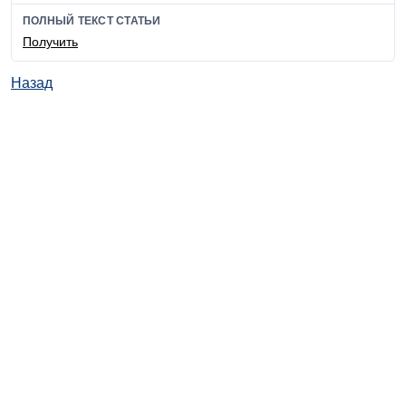
ПОЛНЫЙ ТЕКСТ СТАТЬИ
Получить
Назад
© ИД "Руда и Металлы" 2011-2026
Наверх
На главную
Каталог
Подписки
Политика обработки персональных данных