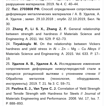
разрушение материалов. 2019. № 4. С. 40–44.
22.
Пат. 2703808 РФ.
Способ определения сопротивления
деформации металлических материалов / А. В. Удалов, А.
А. Удалов ; заявл. 29.10.2018 ; опубл. 22.10.2019, Бюл. №
30.
23.
Zhang P., Li S. X., Zhang Z. F.
General relationship
between strength and hardness // Materials Science and
Engineering: A. 2011. Vol. 529. P. 62–73.
24.
Tiryakioglu M.
On the relationship between Vickers
hardness and yield stress in Al – Zn – Mg – Cu Alloys //
Materials Science and Engineering: A. 2015. Vol. 633. P. 17–
19.
25.
Удалов А. В., Удалов А. А.
Исследование изменения
сопротивления деформации низкоуглеродистой стали в
процессе ротационной вытяжки с утонением стенки //
Обработка металлов (технология, оборудование,
инструменты). 2019. Т. 21. № 3. С. 59–71.
26.
Pavlina E. J., Van Tyne C. J.
Correlation of Yield Strength
and Tensile Strength with Hardness for Steels // Journal of
Materials Engineering and Performance. 2008. Vol. 17, Iss. 7.
P. 888–893.