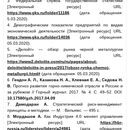
3. Федеральная служба государственной статистики
[Электронный ресурс] URL:
https://www.gks.ru/folder/11186
(дата обращения:
5.03.2020).
4. Демографические показатели предприятий по видам
экономической деятельности [Электронный ресурс] URL:
https://www.gks.ru/folder/14036
(дата обращения:
05.03.2020).
5. «Делойт» — обзор рынка черной металлургии
[Электронный ресурс] URL:
https://www2.deloitte.com/ru/ru/pages/about-
deloitte/deloitte-in-press/2017/obzor-rynka-chernoj-
metallurgii.html#
(дата обращения: 05.03.2020).
6.
Гендон А. Л., Казакова Н. А., Хлевная Е. А., Седова Н.
В.
Прогноз развития горно-химической отрасли в России и
за рубежом // Горный журнал. 2017. № 4. С. 49–52. DOI:
10.17580/gzh.2017.04.09
7.
Дамодаран А.
Стратегический риск-менеджмент:
принципы и методики. — М. : Вильямс. — 495 с.
8.
Мордашов А.
Как Индустрия 4.0 меняет управление
[Электронный ресурс] URL:
https://hbr-
russia.ru/liderstvo/lidery/a24981
(дата обращения: