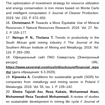
The optimization of investment strategy for resource utilization
and energy conservation in iron mines based on Monte Carlo
and intelligent computation // Journal of Cleaner Production.
2019. Vol. 232. P. 672–691.
16.
Christmann P.
Towards a More Equitable Use of Mineral
Resources // Natural Resources Research. 2018. Vol. 27. No.
2. P. 159–177.
17.
Neingo P. N., Tholana T.
Trends in productivity in the
South African gold mining industry // The Journal of the
Southern African Institute of Mining and Metallurgy. 2016. Vol.
116. P. 283–290.
18. Официальный сайт ПАО Северсталь [Электронный
ресурс] URL:
https://www.severstal.com/rus/ir/disclosure/financial_repo
rts/
(дата обращения: 6.3.2020).
19.
Kijewska A.
Conditions for sustainable growth (SGR) for
companies from metallurgy and mining sector in Poland //
Metalurgija. 2016. Vol. 55, Iss. 1. P. 139–142.
20.
Elmira Tajvidi Asr, Reza Kakaie, Mohammad Ataei,
Mohammad Reza Tavakoli Mohammadi.
A review of studies
on sustainable development in mining life cycle // Journal of