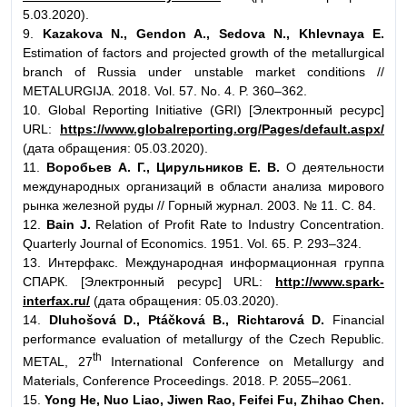
5.03.2020).
9.
Kazakova N., Gendon A., Sedova N., Khlevnaya E.
Estimation of factors and projected growth of the metallurgical
branch of Russia under unstable market conditions //
METALURGIJA. 2018. Vol. 57. No. 4. P. 360–362.
10. Global Reporting Initiative (GRI) [Электронный ресурс]
URL:
https://www.globalreporting.org/Pages/default.aspx/
(дата обращения: 05.03.2020).
11.
Воробьев А. Г., Цирульников Е. В.
О деятельности
международных организаций в области анализа мирового
рынка железной руды // Горный журнал. 2003. № 11. С. 84.
12.
Bain J.
Relation of Profit Rate to Industry Concentration.
Quarterly Journal of Economics. 1951. Vol. 65. P. 293–324.
13. Интерфакс. Международная информационная группа
СПАРК. [Электронный ресурс] URL:
http://www.spark-
interfax.ru/
(дата обращения: 05.03.2020).
14.
Dluhošová D., Ptáčková B., Richtarová D.
Financial
performance evaluation of metallurgy of the Czech Republic.
th
METAL, 27
International Conference on Metallurgy and
Materials, Conference Proceedings. 2018. P. 2055–2061.
15.
Yong He, Nuo Liao, Jiwen Rao, Feifei Fu, Zhihao Chen.