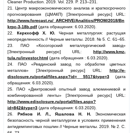
Cleaner Production. 2019. Vol. 229. P. 213–231.
21. Центр макроэкономического анализа и краткосрочного
прогнозирования (ЦМАКП) [Электронный ресурс] URL:
http://www.forecast.ru/_ARCHIVE/Analitics/PROM/2018/Bn
krpc-3-18b.pdf
(дата обращения: 6.03.2020).
22.
Керкхофф Х. Ю.
Черная металлургия: растущая
неопределенность // Черные металлы. 2018. № 5. С. 61–65.
23. ПАО «Косогорский металлургический завод»
[Электронный ресурс] URL:
http://www.kmz-
tula.ru/investor.html
(дата обращения : 6.03.2020).
24. ПАО «Ревдинский завод по обработке цветных
металлов» [Электронный ресурс] URL:
http://e-
disclosure.ru/portal/files.aspx?id= 5517&type=3
(дата
обращения: 6.03.2020).
25. ПАО «Дмитровский опытный завод алюминиевой и
комбинированной ленты» [Электронный ресурс] URL:
http://www.edisclosure.ru/portal/files.aspx?
id=842&type=3
(дата обращения: 6.03.2020).
26.
Рябков И. Л., Яшалова Н. Н.
Экономическая
безопасность черной металлургии в условиях применения
антидемпинговых пошлин // Черные металлы. 2019. № 2. С.
66–73.