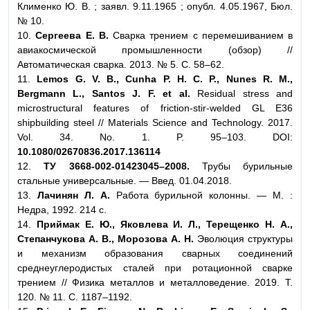
Клименко Ю. В. ; заявл. 9.11.1965 ; опубл. 4.05.1967, Бюл.
№ 10.
10.
Сергеева Е. В.
Сварка трением с перемешиванием в
авиакосмической промышленности (обзор) //
Автоматическая сварка. 2013. № 5. С. 58–62.
11.
Lemos G. V. B., Cunha P. H. C. P., Nunes R. M.,
Bergmann L., Santos J. F. et al.
Residual stress and
microstructural features of friction-stir-welded GL E36
shipbuilding steel // Materials Science and Technology. 2017.
Vol. 34. No. 1. P. 95–103. DOI:
10.1080/02670836.2017.136114
12.
ТУ 3668-002-01423045–2008.
Трубы бурильные
стальные универсальные. — Введ. 01.04.2018.
13.
Лачинян Л. А.
Работа бурильной колонны. — М. :
Недра, 1992. 214 с.
14.
Приймак Е. Ю., Яковлева И. Л., Терещенко Н. А.,
Степанчукова А. В., Морозова А. Н.
Эволюция структуры
и механизм образования сварных соединений
среднеуглеродистых сталей при ротационной сварке
трением // Физика металлов и металловедение. 2019. Т.
120. № 11. С. 1187–1192.