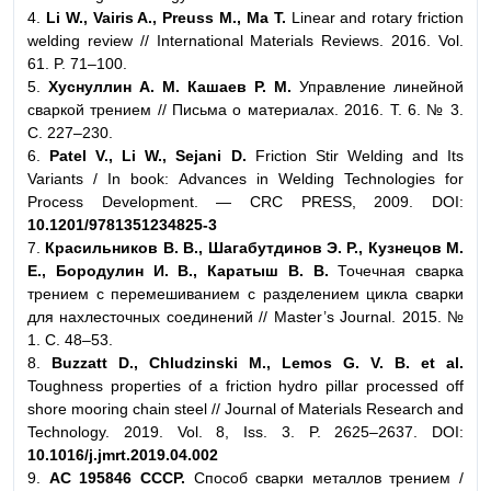
4.
Li W., Vairis A., Preuss M., Ma T.
Linear and rotary friction
welding review // International Materials Reviews. 2016. Vol.
61. P. 71–100.
5.
Хуснуллин А. М. Кашаев Р. М.
Управление линейной
сваркой трением // Письма о материалах. 2016. Т. 6. № 3.
С. 227–230.
6.
Patel V., Li W., Sejani D.
Friction Stir Welding and Its
Variants / In book: Advances in Welding Technologies for
Process Development. — CRC PRESS, 2009. DOI:
10.1201/9781351234825-3
7.
Красильников В. В., Шагабутдинов Э. Р., Кузнецов М.
Е., Бородулин И. В., Каратыш В. В.
Точечная сварка
трением с перемешиванием с разделением цикла сварки
для нахлесточных соединений // Master’s Journal. 2015. №
1. С. 48–53.
8.
Buzzatt D., Chludzinski M., Lemos G. V. B. et al.
Toughness properties of a friction hydro pillar processed off
shore mooring chain steel // Journal of Materials Research and
Technology. 2019. Vol. 8, Iss. 3. P. 2625–2637. DOI:
10.1016/j.jmrt.2019.04.002
9.
АС 195846 СССР.
Способ сварки металлов трением /