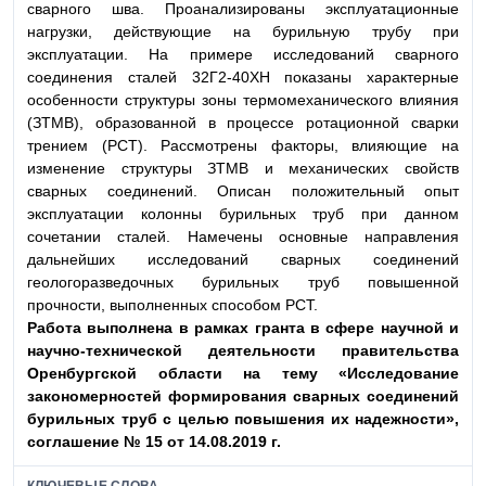
сварного шва. Проанализированы эксплуатационные
нагрузки, действующие на бурильную трубу при
эксплуатации. На примере исследований сварного
соединения сталей 32Г2-40ХН показаны характерные
особенности структуры зоны термомеханического влияния
(ЗТМВ), образованной в процессе ротационной сварки
трением (РСТ). Рассмотрены факторы, влияющие на
изменение структуры ЗТМВ и механических свойств
сварных соединений. Описан положительный опыт
эксплуатации колонны бурильных труб при данном
сочетании сталей. Намечены основные направления
дальнейших исследований сварных соединений
геологоразведочных бурильных труб повышенной
прочности, выполненных способом РСТ.
Работа выполнена в рамках гранта в сфере научной
и
научно-технической деятельности правительства
Оренбургской области на тему «Исследование
законо
мерностей формирования сварных соединений
буриль
ных труб с целью повышения их надежности»,
соглаше
ние № 15 от 14.08.2019 г.
КЛЮЧЕВЫЕ СЛОВА