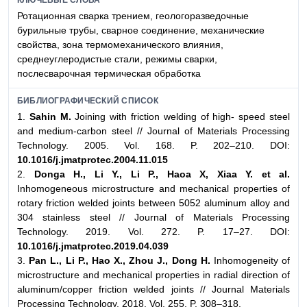
Ротационная сварка трением, геологоразведочные
бурильные трубы, сварное соединение, механические
свойства, зона термомеханического влияния,
среднеуглеродистые стали, режимы сварки,
послесварочная термическая обработка
БИБЛИОГРАФИЧЕСКИЙ СПИСОК
1.
Sahin M.
Joining with friction welding of high- speed steel
and medium-carbon steel // Journal of Materials Processing
Technology. 2005. Vol. 168. P. 202–210. DOI:
10.1016/j.jmatprotec.2004.11.015
2.
Donga H., Li Y., Li P., Haoa X, Xiaa Y. et al.
Inhomogeneous microstructure and mechanical properties of
rotary friction welded joints between 5052 aluminum alloy and
304 stainless steel // Journal of Materials Processing
Technology. 2019. Vol. 272. P. 17–27. DOI:
10.1016/j.jmatprotec.2019.04.039
3.
Pan L., Li P., Hao X., Zhou J., Dong H.
Inhomogeneity of
microstructure and mechanical properties in radial direction of
aluminum/copper friction welded joints // Journal Materials
Processing Technology. 2018. Vol. 255. P. 308–318.