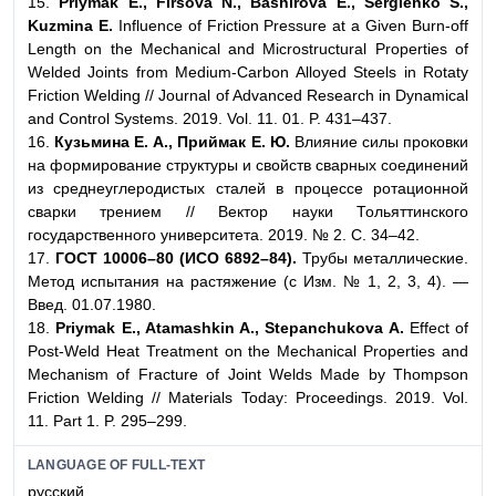
15.
Priymak E., Firsova N., Bashirova E., Sergienko S.,
Kuzmina E.
Influence of Friction Pressure at a Given Burn-off
Length on the Mechanical and Microstructural Properties of
Welded Joints from Medium-Carbon Alloyed Steels in Rotaty
Friction Welding // Journal of Advanced Research in Dynamical
and Control Systems. 2019. Vol. 11. 01. P. 431–437.
16.
Кузьмина Е. А., Приймак Е. Ю.
Влияние силы проковки
на формирование структуры и свойств сварных соединений
из среднеуглеродистых сталей в процессе ротационной
сварки трением // Вектор науки Тольяттинского
государственного университета. 2019. № 2. С. 34–42.
17.
ГОСТ 10006–80 (ИСО 6892–84).
Трубы металлические.
Метод испытания на растяжение (с Изм. № 1, 2, 3, 4). —
Введ. 01.07.1980.
18.
Priymak E., Atamashkin A., Stepanchukova A.
Effect of
Post-Weld Heat Treatment on the Mechanical Properties and
Mechanism of Fracture of Joint Welds Made by Thompson
Friction Welding // Materials Today: Proceedings. 2019. Vol.
11. Part 1. P. 295–299.
LANGUAGE OF FULL-TEXT
русский