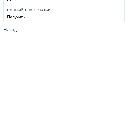
ПОЛНЫЙ ТЕКСТ СТАТЬИ
Получить
Назад
© ИД "Руда и Металлы" 2011-2026
Наверх
На главную
Каталог
Подписки