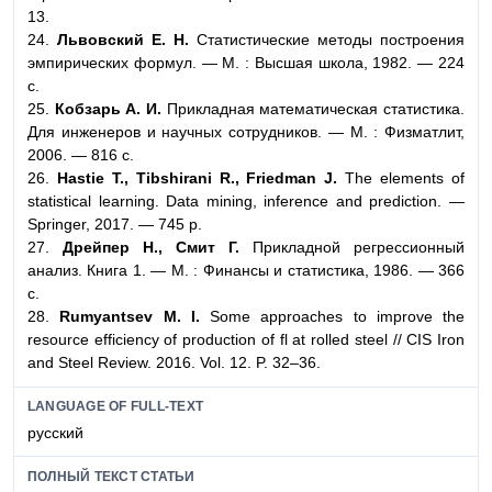
13.
24.
Львовский E. Н.
Статистические методы построения
эмпирических формул. — М. : Высшая школа, 1982. — 224
с.
25.
Кобзарь А. И.
Прикладная математическая статистика.
Для инженеров и научных сотрудников. — М. : Физматлит,
2006. — 816 с.
26.
Hastie T., Tibshirani R., Friedman J.
The elements of
statistical learning. Data mining, inference and prediction. —
Springer, 2017. — 745 p.
27.
Дрейпер Н., Смит Г.
Прикладной регрессионный
анализ. Книга 1. — М. : Финансы и статистика, 1986. — 366
с.
28.
Rumyantsev M. I.
Some approaches to improve the
resource efficiency of production of fl at rolled steel // CIS Iron
and Steel Review. 2016. Vol. 12. P. 32–36.
LANGUAGE OF FULL-TEXT
русский
ПОЛНЫЙ ТЕКСТ СТАТЬИ