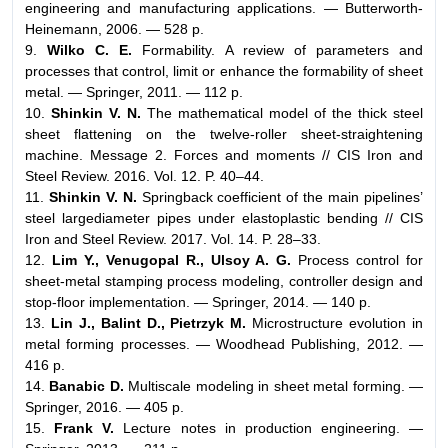
engineering and manufacturing applications. — Butterworth-
Heinemann, 2006. — 528 p.
9.
Wilko C. E.
Formability. A review of parameters and
processes that control, limit or enhance the formability of sheet
metal. — Springer, 2011. — 112 p.
10.
Shinkin V. N.
The mathematical model of the thick steel
sheet flattening on the twelve-roller sheet-straightening
machine. Message 2. Forces and moments // CIS Iron and
Steel Review. 2016. Vol. 12. P. 40–44.
11.
Shinkin V. N.
Springback coefficient of the main pipelines’
steel largediameter pipes under elastoplastic bending // CIS
Iron and Steel Review. 2017. Vol. 14. P. 28–33.
12.
Lim Y., Venugopal R., Ulsoy A. G.
Process control for
sheet-metal stamping process modeling, controller design and
stop-floor implementation. — Springer, 2014. — 140 p.
13.
Lin J., Balint D., Pietrzyk M.
Microstructure evolution in
metal forming processes. — Woodhead Publishing, 2012. —
416 p.
14.
Banabic D.
Multiscale modeling in sheet metal forming. —
Springer, 2016. — 405 p.
15.
Frank V.
Lecture notes in production engineering. —