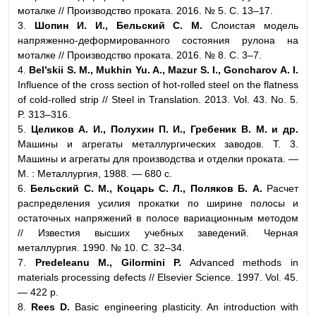
моталке // Производство проката. 2016. № 5. С. 13–17.
3.
Шопин И. И., Бельский С. М.
Слоистая модель
напряженно-деформированного состояния рулона на
моталке // Производство проката. 2016. № 8. С. 3–7.
4.
Bel’skii S. M., Mukhin Yu. A., Mazur S. I., Goncharov A. I.
Influence of the cross section of hot-rolled steel on the flatness
of cold-rolled strip // Steel in Translation. 2013. Vol. 43. No. 5.
P. 313–316.
5.
Целиков А. И., Полухин П. И., Гребеник В. М. и др.
Машины и агрегаты металлургических заводов. Т. 3.
Машины и агрегаты для производства и отделки проката. —
М. : Металлургия, 1988. — 680 с.
6.
Бельский С. М., Коцарь С. Л., Поляков Б. А.
Расчет
распределения усилия прокатки по ширине полосы и
остаточных напряжений в полосе вариационным методом
// Известия высших учебных заведений. Черная
металлургия. 1990. № 10. С. 32–34.
7.
Predeleanu M., Gilormini P.
Advanced methods in
materials processing defects // Elsevier Science. 1997. Vol. 45.
— 422 p.
8.
Rees D.
Basic engineering plasticity. An introduction with