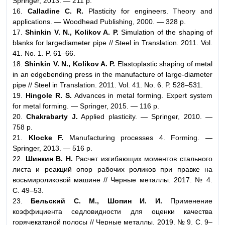
Springer, 2013. — 211 p.
16.
Calladine C. R.
Plasticity for engineers. Theory and
applications. — Woodhead Publishing, 2000. — 328 p.
17.
Shinkin V. N., Kolikov A. P.
Simulation of the shaping of
blanks for largediameter pipe // Steel in Translation. 2011. Vol.
41. No. 1. P. 61–66.
18.
Shinkin V. N., Kolikov A. P.
Elastoplastic shaping of metal
in an edgebending press in the manufacture of large-diameter
pipe // Steel in Translation. 2011. Vol. 41. No. 6. P. 528–531.
19.
Hingole R. S.
Advances in metal forming. Expert system
for metal forming. — Springer, 2015. — 116 p.
20.
Chakrabarty J.
Applied plasticity. — Springer, 2010. —
758 p.
21.
Klocke F.
Manufacturing processes 4. Forming. —
Springer, 2013. — 516 p.
22.
Шинкин В. Н.
Расчет изгибающих моментов стального
листа и реакций опор рабочих роликов при правке на
восьмироликовой машине // Черные металлы. 2017. № 4.
С. 49–53.
23.
Бельский С. М., Шопин И. И.
Применение
коэффициента седловидности для оценки качества
горячекатаной полосы // Черные металлы. 2019. № 9. С. 9–