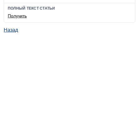
ПОЛНЫЙ ТЕКСТ СТАТЬИ
Получить
Назад
© ИД "Руда и Металлы" 2011-2026
Наверх
На главную
Каталог
Подписки
Политика обработки персональных данных