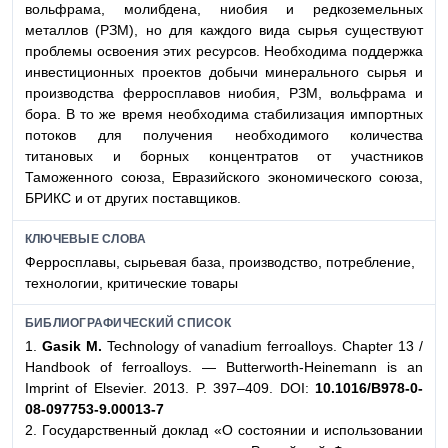
вольфрама, молибдена, ниобия и редкоземельных
металлов (РЗМ), но для каждого вида сырья существуют
проблемы освоения этих ресурсов. Необходима поддержка
инвестиционных проектов добычи минерального сырья и
производства ферросплавов ниобия, РЗМ, вольфрама и
бора. В то же время необходима стабилизация импортных
потоков для получения необходимого количества
титановых и борных концентратов от участников
Таможенного союза, Евразийского экономического союза,
БРИКС и от других поставщиков.
КЛЮЧЕВЫЕ СЛОВА
Ферросплавы, сырьевая база, производство, потребление,
технологии, критические товары
БИБЛИОГРАФИЧЕСКИЙ СПИСОК
1.
Gasik M.
Technology of vanadium ferroalloys. Chapter 13 /
Handbook of ferroalloys. — Butterworth-Heinemann is an
Imprint of Elsevier. 2013. P. 397–409. DOI:
10.1016/B978-0-
08-097753-9.00013-7
2. Государственный доклад «О состоянии и использовании