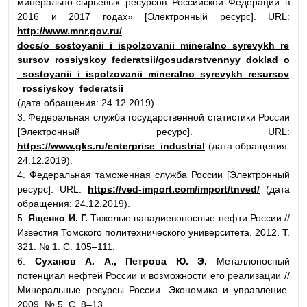
минерально-сырьевых ресурсов Российской Федерации в
2016 и 2017 годах» [Электронный ресурс]. URL:
http://www.mnr.gov.ru/
docs/o_sostoyanii_i_ispolzovanii_mineralno_syrevykh_re
sursov_rossiyskoy_federatsii/gosudarstvennyy_doklad_o
_sostoyanii_i_ispolzovanii_mineralno_syrevykh_resursov
_rossiyskoy_federatsii
(дата обращения: 24.12.2019).
3. Федеральная служба государственной статистики России
[Электронный ресурс]. URL:
https://www.gks.ru/enterprise_industrial
(дата обращения:
24.12.2019).
4. Федеральная таможенная служба России [Электронный
ресурс]. URL:
https://ved-import.com/import/tnved/
(дата
обращения: 24.12.2019).
5.
Ященко И. Г.
Тяжелые ванадиевоносные нефти России //
Известия Томского политехнического университета. 2012. Т.
321. № 1. С. 105–111.
6.
Суханов А. А., Петрова Ю. Э.
Металлоносный
потенциал нефтей России и возможности его реализации //
Минеральные ресурсы России. Экономика и управление.
2009. № 5. С. 8–13.