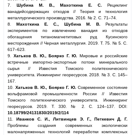
7.
Шубина М. В., Махоткина Е. С.
Рециклинг
ванадийсодержащих отходов // Теория и технология
металлургического производства. 2016. № 2. С. 71–74.
8.
Махоткина Е. С., Шубина М. В.
Результаты
экспериментов по извлечению ванадия из отходов
обогащения титаномагнетитовых руд Кусинского
месторождения // Черная металлургия. 2019. Т. 75. № 5. С.
617–623.
9.
Хатьков В. Ю., Боярко Г. Ю.
Мировые и российские
встречные импортно-экспортные потоки минерального
сырья // Известия Томского политехнического
университета. Инжиниринг георесурсов. 2018. № 3. С. 145–
167.
10.
Хатьков В. Ю., Боярко Г. Ю.
Современное состояние
вольфрамовой промышленности России // Известия
Томского политехнического университета. Инжиниринг
георесурсов. 2019. Т. 330. № 2. С. 124–137. DOI:
10.18799/24131830/2019/2/114
11.
Иванков С. И., Литвинцев Э. Г., Петкевич Д. Г.
Проблемы создания современных экологически
малонапряженных технологий переработки комплексных