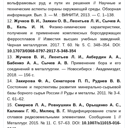
вольфрамовых руд и пути их решения // Научные и
технические аспекты охраны окружающей среды. Обзорная
информация. Вып. 3. — М. : ВИНИТИ, 2013. — С. 1–138.
12.
Жучков В. И., Заякин О. В., Леонтьев Л. И., Сычев А.
В., Кель И. Н.
Физико-химические характеристики,
получение и применение комплексных борсодержащих
ферросплавов // Известия высших учебных заведений.
Черная металлургия. 2017. Т. 60. № 5. С. 348–354. DOI:
10.17073/0368-0797-2017-5-348-354
13.
Жучков В. И., Леонтьев Л. И., Акбердин А. А.,
Бабенко А. А., Сычев А. В.
Применение бора и его
соединений в металлургии. — Новосибирск : Академиздат,
2018. — 156 с.
14.
Закирова Ф. А., Сенаторов П. П., Руднев В. В.
Состояние и перспективы развития минерально-сырьевой
базы борного сырья России // Руды и металлы. 2011. № 3-4.
С. 61–62.
15.
Смирнов Л. А., Ровнушкин В. А., Орыщенко А. С.,
Калинин Г. Ю., Милюц В. Г.
Модифицирование стали и
сплавов редкоземельными элементами. Сообщение 1 //
Металлург. 2015. № 11. С. 57–63. DOI:
10.1007/s11015-016-