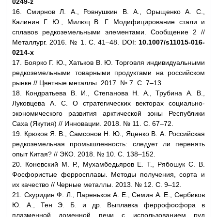
0249-z
16. Смирнов Л. А., Ровнушкин В. А., Орыщенко А. С.,
Калинин Г. Ю., Милюц В. Г. Модифицирование стали и
сплавов редкоземельными элементами. Сообщение 2 //
Металлург. 2016. № 1. С. 41–48. DOI:
10.1007/s11015-016-
0214-x
17. Боярко Г. Ю., Хатьков В. Ю. Торговля индивидуальными
редкоземельными товарными продуктами на российском
рынке // Цветные металлы. 2017. № 7. С. 7–13.
18. Кондратьева В. И., Степанова Н. А., Трубина А. В.,
Луковцева А. С. О стратегических векторах социально-
экономического развития арктической зоны Республики
Саха (Якутия) // Инновации. 2018. № 11. С. 67–72.
19. Крюков Я. В., Самсонов Н. Ю., Яценко В. А. Российская
редкоземельная промышленность: следует ли перенять
опыт Китая? // ЭКО. 2018. № 10. С. 138–152.
20. Коневский М. Р., Мухамбедьяров Е. Т., Рябошук С. В.
Фосфористые ферросплавы. Методы получения, сорта и
их качество // Черные металлы. 2013. № 12. С. 9–12.
21. Скуридин Ф. Л., Пареньков А. Е., Семин А. Е., Сербиков
Ю. А., Тен Э. Б. и др. Выплавка феррофосфора в
плазменной доменной печи с использованием руд