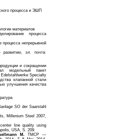
еского процесса и ЭШП
нологии материалов
делирование процесса
е процесса непрерывной
о развитию, эл. почта:
продукции и сокращении
тал модельный пакет
delstahlwerke Specialty
дства клапанной стали
елью улучшения качества
ратура
ßanlage SO der Saarstahl
ets, Millenium Steel 2007,
enter line quality using
apolis, USA, S. 209.
Nuellmann M.
TMCP —