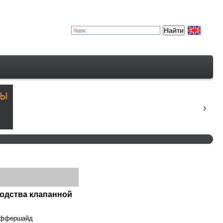
одства клапанной
Райффершайд