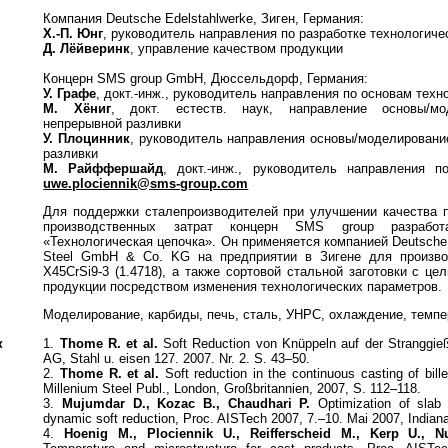
Компания Deutsche Edelstahlwerke, Зиген, Германия:
Х.-П. Юнг
, руководитель направления по разработке технологич
Д. Лёйверинк
, управление качеством продукции
Концерн SMS group GmbH, Дюссельдорф, Германия:
У. Графе
, докт.-инж., руководитель направления по основам тех
М. Хёниг
, докт. естеств. наук, направление основы/мо
непрерывной разливки
У. Плоцинник
, руководитель направления основы/моделировани
разливки
М. Райффершайд
, докт.-инж., руководитель направления п
uwe.plociennik@sms-group.com
Для поддержки сталепроизводителей при улучшении качества 
производственных затрат концерн SMS group разрабо
«Технологическая цепочка». Он применяется компанией Deutsche E
Steel GmbH & Co. KG на предприятии в Зигене для произво
X45CrSi9-3 (1.4718), а также сортовой стальной заготовки с ц
продукции посредством изменения технологических параметров.
Моделирование, карбиды, печь, сталь, УНРС, охлаждение, темпе
к
1.
Thome R. et al.
Soft Reduction von Knüppeln auf der Stranggie
AG, Stahl u. eisen 127. 2007. Nr. 2. S. 43–50.
2.
Thome R. et al.
Soft reduction in the continuous casting of bill
Millenium Steel Publ., London, Großbritannien, 2007, S. 112–118.
3.
Mujumdar D., Kozac B., Chaudhari P.
Optimization of slab c
dynamic soft reduction, Proc. AISTech 2007, 7.–10. Mai 2007, Indian
4.
Hoenig M., Plociennik U., Reifferscheid M., Kerp U., 