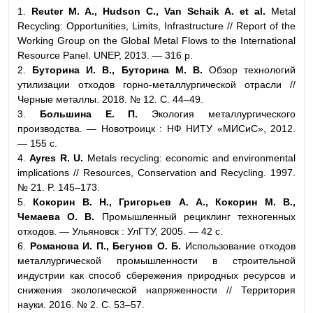
1.
Reuter M. A., Hudson C., Van Schaik A. et al.
Metal
Recycling: Opportunities, Limits, Infrastructure // Report of the
Working Group on the Global Metal Flows to the International
Resource Panel. UNEP, 2013. — 316 p.
2.
Буторина И. В., Буторина М. В.
Обзор технологий
утилизации отходов горно-металлургической отрасли //
Черные металлы. 2018. № 12. С. 44–49.
3.
Большина Е. П.
Экология металлургического
производства. — Новотроицк : НФ НИТУ «МИСиС», 2012.
— 155 с.
4.
Ayres R. U.
Metals recycling: economic and environmental
implications // Resources, Conservation and Recycling. 1997.
№ 21. P. 145–173.
5.
Кокорин В. Н., Григорьев А. А., Кокорин М. В.,
Чемаева О. В.
Промышленный рециклинг техногенных
отходов. — Ульяновск : УлГТУ, 2005. — 42 с.
6.
Романова И. П., Бегунов О. Б.
Использование отходов
металлургической промышленности в строительной
индустрии как способ сбережения природных ресурсов и
снижения экологической напряженности // Территория
науки. 2016. № 2. С. 53–57.