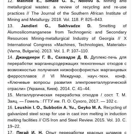
12.
Matinde E., Simate G. S., Ndlovu S.
Mining and
metallurgical wastes: a review of recycling and re-use
practices // The Journal of the Southern African Institute of
Mining and Metallurgy. 2018. Vol. 118. P. 825–843.
13.
Jandieri G., Sakhvadze D.
Smelting of
Alumosilicomanganese from Technogenic and Secondary
Resources Mining-metallurgical Industry of Georgia // X
International Congress «Machines, Technolоgies, Materials»
(Varna, Bulgaria). 2013. Vol. 1. P. 107–110.
14.
Джандиери Г. В., Сахвадзе Д. В.
Дуплекс-печь для
переработки марганецсодержащих техногенных отходов с
возможностью получения низкофосфористых марганцевых
ферросплавов // VI Междунар. науч.-техн. конф.
«Ключевые вопросы развития электрометаллургической
отрасли» (Украина, Киев). 2014. С. 41–44.
15. Металлургическая переработка отходов / сост. Т. М.
Заяц. — Гомель : ГГТУ им. П. О. Сухого, 2017. — 102 с.
16.
Leushin I. O., Subbotin A. Yu., Geyko M. A.
Recycling of
galvanized steel scrap for use in cast iron melting in induction
melting facilities // CIS Iron and Steel Review. 2015. Vol. 10. С.
19–22.
17.
Пягай И. Н.
Опыт переработки красных шламов с