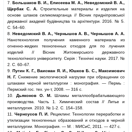
7.
Большаков В. И., Елисеева М. А., Неведомский В. А.,
Щербак С. А.
Строительные материалы и изделия на
основе шлаков силикомарганца // Вісник придніпровської
державної академії будівництва та архітектури. 2016. № 5.
С. 54–60.
8.
Неведомский В. А., Чернышов А. В., Чернышов А. А.
Нанотехнология получения каменного материала из
огненно-жидких техногенных отходов для по лучения
изделий // Вісник Житомирського державного
технологічного університету. Серія : Технічні науки. 2017. №
2. С. 60–67.
9.
Пугин К. Г., Ваисман Я. И., Юшков Б. С., Максимович
Н. Г.
Снижение экологической нагрузки при обращении со
шлаками черной металлургии : монография. — Пермь :
Пермский гос. тех. ун-т, 2008. — 316 с.
10.
Дьяконов О. М.
Шламы металлообрабатывающего
производства. Часть 1. Химический состав // Литье и
металлургия. 2010. № 1-2. С. 154–158.
11.
Черноусов П. И.
Рециклинг. Технологии переработки и
утилизации техногенных образований и отходов в черной
металлургии. Монография. — М. : МИСиС, 2011. — 427 с.