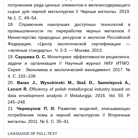
получением ряда ценных элементов и железосодержащего
сырья для черной металлургии // Черные металлы. 2019.
№ 1. С. 49–54.
18. Справочник наилучших доступных технологий в
промышленности по переработке черных металлов //
Министерство природных ресурсов и экологии Российской
Федерации, «Центр экологической сертификации —
«зеленые стандарты». Ч. 2-3. — Москва, 2013.
19.
Саушева О. С.
Мониторинг эффективности рециклинга:
задачи и организация // Научный журнал НИУ ИТМО.
Серия : Экономика и экологический менеджмент. 2017. №
4. С. 102–109.
20.
Baran J., Wysokinski M., Staš D., Samolejová A.,
Lenort R.
Efficiency of polish metallurgical industry based on
data envelopment analysis // Metalurgija. 2016. Vol. 55. P.
245–248.
21.
Черноусов П. И.
Развитие моделей, описывающих
потребление лома в черной металлургии // Вторичные
металлы. 2011. № 5. С. 35–41.
LANGUAGE OF FULL-TEXT