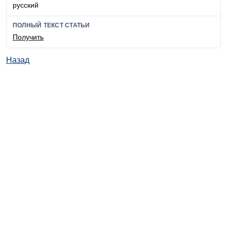
русский
ПОЛНЫЙ ТЕКСТ СТАТЬИ
Получить
Назад
© ИД "Руда и Металлы" 2011-2026
Наверх
На главную
Каталог
Подписки