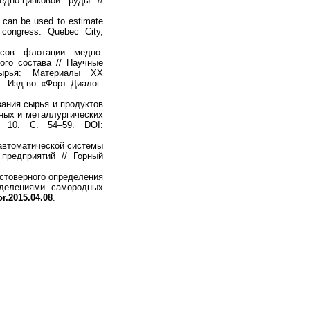
дно-цинковой руды //
s can be used to estimate
g congress. Quebec City,
сов флотации медно-
ого состава // Научные
сырья: Материалы XX
: Изд-во «Форт Диалог-
ания сырья и продуктов
ных и металлургических
 10. С. 54–59. DOI:
втоматической системы
предприятий // Горный
стоверного определения
делениями самородных
or.2015.04.08
.