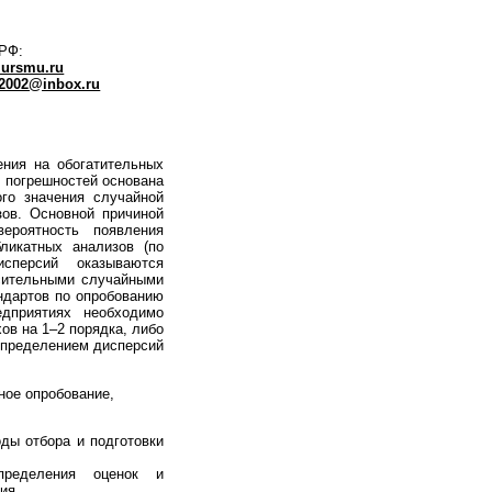
 РФ:
ursmu.ru
s2002@inbox.ru
ния на обогатительных
 погрешностей основана
ого значения случайной
ов. Основной причиной
ероятность появления
ликатных анализов (по
сперсий оказываются
сительными случайными
ндартов по опробованию
дприятиях необходимо
ов на 1–2 порядка, либо
определением дисперсий
ное опробование,
ды отбора и подготовки
пределения оценок и
ия.