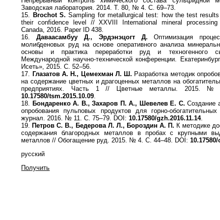
Непрерывный контроль химического состава сульфидной ме
Заводская лаборатория. 2014. Т. 80, № 4. С. 69–73.
15.
Brochot S.
Sampling for metallurgical test: how the test result
their confidence level // XXVIII International mineral processin
Canada, 2016. Paper ID 438.
16.
Даваасамбуу Д., Эрдэнэцогт Д.
Оптимизация процес
молибденовых руд на основе оперативного анализа минеральн
основы и практика переработки руд и техногенного 
Международной научно-технической конференции. Екатеринбург
Исеть», 2015. С. 52–56.
17.
Глазатов А. Н., Цемехман Л. Ш.
Разработка методик опробов
на содержание цветных и драгоценных металлов на обогатитель
предприятиях. Часть 1 // Цветные металлы. 2015. №
10.17580/tsm.2015.10.09
.
18.
Бондаренко А. В., Захаров П. А., Шевелев Е. С.
Создание а
опробования пульповых продуктов для горно-обогатительных 
журнал. 2016. № 11. С. 75–79. DOI:
10.17580/gzh.2016.11.14
.
19.
Петров С. В., Бедерова Л. Л., Бороздин А. П.
К методике до
содержания благородных металлов в пробах с крупными вы
металлов // Обогащение руд. 2015. № 4. С. 44–48. DOI:
10.17580/
русский
Получить