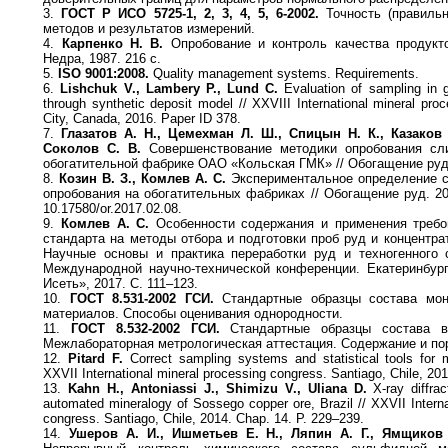
3.
ГОСТ Р ИСО 5725-1, 2, 3, 4, 5, 6-2002.
Точность (правильн
методов и результатов измерений.
4.
Карпенко Н. В.
Опробование и контроль качества продукто
Недра, 1987. 216 с.
5.
ISO 9001:2008.
Quality management systems. Requirements.
6.
Lishchuk V., Lambery P., Lund C.
Evaluation of sampling in g
through synthetic deposit model // XXVIII International mineral pr
City, Canada, 2016. Paper ID 378.
7.
Глазатов А. Н., Цемехман Л. Ш., Спицын Н. К., Казаков 
Соколов С. В.
Совершенствование методики опробования сл
обогатительной фабрике ОАО «Кольская ГМК» // Обогащение руд.
8.
Козин В. З., Комлев А. С.
Экспериментальное определение с
опробования на обогатительных фабриках // Обогащение руд. 20
10.17580/or.2017.02.08.
9.
Комлев А. С.
Особенности содержания и применения требов
стандарта на методы отбора и подготовки проб руд и концентра
Научные основы и практика переработки руд и техногенного 
Международной научно-технической конференции. Екатеринбург
Исеть», 2017. С. 111–123.
10.
ГОСТ 8.531-2002 ГСИ.
Стандартные образцы состава мон
материалов. Способы оценивания однородности.
11.
ГОСТ 8.532-2002 ГСИ.
Стандартные образцы состава в
Межлабораторная метрологическая аттестация. Содержание и пор
12.
Pitard F.
Correct sampling systems and statistical tools for m
XXVII International mineral processing congress. Santiago, Chile, 201
13.
Kahn H., Antoniassi J., Shimizu V., Uliana D.
X-ray diffrac
automated mineralogy of Sossego copper ore, Brazil // XXVII Interna
congress. Santiago, Chile, 2014. Chap. 14. P. 229–239.
14.
Ушеров А. И., Ишметьев Е. Н., Ляпин А. Г., Ямщиков