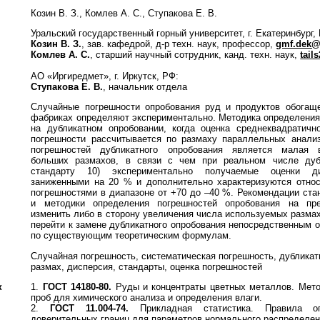
Козин В. З., Комлев А. С., Ступакова Е. В.
Уральский государственный горный университет, г. Екатеринбург,
Козин В. З.
, зав. кафедрой, д-р техн. наук, профессор,
gmf.dek@
Комлев А. С.
, старший научный сотрудник, канд. техн. наук,
tail
АО «Иргиредмет», г. Иркутск, РФ:
Ступакова Е. В.
, начальник отдела
Случайные погрешности опробования руд и продуктов обогаще
фабриках определяют экспериментально. Методика определения
на дубликатном опробовании, когда оценка среднеквадратичн
погрешности рассчитывается по размаху параллельных анализ
погрешностей дубликатного опробования является малая в
больших размахов, в связи с чем при реальном числе дуб
стандарту 10) экспериментально получаемые оценки ди
заниженными на 20 % и дополнительно характеризуются отно
погрешностями в диапазоне от +70 до –40 %. Рекомендации ста
и методики определения погрешностей опробования на пре
изменить либо в сторону увеличения числа используемых размах
перейти к замене дубликатного опробования непосредственным 
по существующим теоретическим формулам.
Случайная погрешность, систематическая погрешность, дубликат
размах, дисперсия, стандарты, оценка погрешностей
к
1.
ГОСТ 14180-80.
Руды и концентраты цветных металлов. Мето
проб для химического анализа и определения влаги.
2.
ГОСТ 11.004-74.
Прикладная статистика. Правила о
доверительных границ для параметров нормального распределен