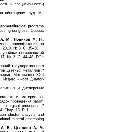
ость и прецизионность)
в обогащения руд. М.:
eometallurgical programs
ocessing congress. Quebec
А. М., Новиков М. Н.,
ивов классификации на
 2010. № 3. С. 35–38.
лучайных погрешностей
17. № 2. С. 44–48. DOI:
аний государственного
тов цветных металлов //
сырья: Материалы XXII
: Изд-во «Форт Диалог-
олитных и дисперсных
еществ и материалов.
ядок проведения работ.
etallurgical prosesses //
4. Chap. 15. P. 1.
tion cluster analysis and
tional mineral processing
 А. В., Цыгалов А. М.