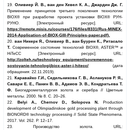
19.
Оливиер Й. В., ван ден Хевел К. А., Джардин Дж. Г.
Применение принципов третьего поколения технологии
BIOX® при разработке проекта установки BIOX® РУН-
РУНО. [Электронный ресурс]. URL:
https://remote.misis.ru/courses/176/files/8331(Rus-MINEX-
2014-Application-of-BIOX-GIII-Principles-paper.pdf).
20.
ван Никерк Я., Оливиер В., ван Буурен К., Ритасало
Т.
Современное состояние технологий BIOX®, ASTER™ и
HiTeCC [Электронный ресурс]. URL:
http://zolteh.ru/technology_equipment/sovremennoe-
sostoyanie-tehnologijbiox-aster-i-hitecc/
(дата
обращения: 22.11.2019).
21.
Каравайко Г.И., Седельникова Г. В., Аслануков Р. Я.,
Савари Е. Е., Панин В. В., Адамов Э. В., Кондратьева Т.
Ф.
Биогидрометаллургия золота и серебра // Цветные
металлы. 2000. № 8. С. 20–26.
22.
Belyi A., Chernov D., Solopova N.
Production
development of Olimpiadinskoe gold processing plant through
BIONORD® technology processing // Solid State Phenomena.
2017. Vol. 262. P. 12–17.
23. Производство золота. URL: