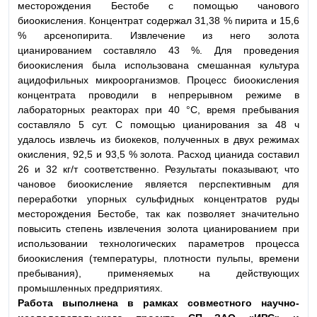
месторождения Бестобе с помощью чанового
биоокисления. Концентрат содержал 31,38 % пирита и 15,6
% арсенопирита. Извлечение из него золота
цианированием составляло 43 %. Для проведения
биоокисления была использована смешанная культура
ацидофильных микроорганизмов. Процесс биоокисления
концентрата проводили в непрерывном режиме в
лабораторных реакторах при 40 °С, время пребывания
составляло 5 сут. С помощью цианирования за 48 ч
удалось извлечь из биокеков, полученных в двух режимах
окисления, 92,5 и 93,5 % золота. Расход цианида составил
26 и 32 кг/т соответственно. Результаты показывают, что
чановое биоокисление является перспективным для
переработки упорных сульфидных концентратов руды
месторождения Бестобе, так как позволяет значительно
повысить степень извлечения золота цианированием при
использовании технологических параметров процесса
биоокисления (температуры, плотности пульпы, времени
пребывания), применяемых на действующих
промышленных предприятиях.
Работа выполнена в рамках совместного научно-