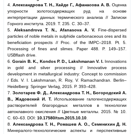
4.
Александрова Т. Н., Хайде Г., Афанасова А. В.
Оценка
упорности золотосодержащих руд на основе
интерпретации данных термического анализа // Записки
Горного института. 2019. Т. 235. С. 30–37.
5.
Aleksandrova T. N., Afanasova A. V.
Fine-dispersed
particles of noble metals in sulphide carbonaceous ores and its
beneficiation prospects // Proc. of the IMPC–2018. Pt. 5.
Processing of fines and slimes. Paper 488. P. 149–157.
USBflash drive.
6.
Gorain B. K., Kondos P. D., Lakshmanan V. I.
Innovations
in gold and silver processing // Innovative process
development in metallurgical industry: Concept to commission
/ Eds. V. I. Lakshmanan, R. Roy, V. Ramachandran. Berlin–
Heidelberg: Springer Verlag, 2015. P. 393–428.
7.
Золотарев Ф. Д., Александрова Т. Н., Богородский А.
В., Жадовский И. Т.
Использование галогенсодержащих
растворителей благородных металлов в технологии
автоклавного окисления // Цветные металлы. 2015. № 10.
С. 60–63. DOI:
10.17580/tsm.2015.10.10
.
8.
Александрова Т. Н., Ромашев А. О., Семенихин Д. Н.
Минералого-технологические аспекты и перспективные