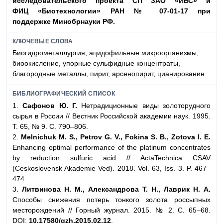
исследовательского проекта СП ЗАО «ИВС» и
ФИЦ
«Биотехнологии» РАН № 07-01-17 при
поддержке
Минобрнауки РФ.
КЛЮЧЕВЫЕ СЛОВА
Биогидрометаллургия, ацидофильные микроорганизмы,
биоокисление, упорные сульфидные концентраты,
благородные металлы, пирит, арсенопирит, цианирование
БИБЛИОГРАФИЧЕСКИЙ СПИСОК
1.
Сафонов Ю. Г.
Нетрадиционные виды золоторудного
сырья в России // Вестник Российской академии наук. 1995.
Т. 65, № 9. С. 790–806.
2.
Melnichuk M. S., Petrov G. V., Fokina S. B., Zotova I. E.
Enhancing optimal performance of the platinum concentrates
by reduction sulfuric acid // ActaTechnica CSAV
(Ceskoslovensk Akademie Ved). 2018. Vol. 63, Iss. 3. P. 467–
474.
3.
Литвинова Н. М., Александрова Т. Н., Лаврик Н. А.
Способы снижения потерь тонкого золота россыпных
месторождений // Горный журнал. 2015. № 2. С. 65–68.
DOI:
10.17580/gzh.2015.02.12
.