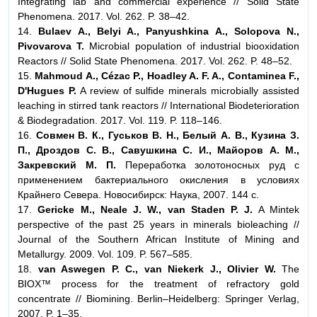
Integrating lab and commercial experience // Solid State
Phenomena. 2017. Vol. 262. P. 38–42.
14.
Bulaev A., Belyi A., Panyushkina A., Solopova N.,
Pivovarova T.
Microbial population of industrial biooxidation
Reactors // Solid State Phenomena. 2017. Vol. 262. P. 48–52.
15.
Mahmoud A., Cézac P., Hoadley A. F. A., Contaminea F.,
D'Hugues P.
A review of sulfide minerals microbially assisted
leaching in stirred tank reactors // International Biodeterioration
& Biodegradation. 2017. Vol. 119. P. 118–146.
16.
Совмен В. К., Гуськов В. Н., Белый А. В., Кузина З.
П., Дроздов С. В., Савушкина С. И., Майоров А. М.,
Закревский М. П.
Переработка золотоносных руд с
применением бактериального окисления в условиях
Крайнего Севера. Новосибирск: Наука, 2007. 144 с.
17.
Gericke M., Neale J. W., van Staden P. J.
A Mintek
perspective of the past 25 years in minerals bioleaching //
Journal of the Southern African Institute of Mining and
Metallurgy. 2009. Vol. 109. P. 567–585.
18.
van Aswegen P. C., van Niekerk J., Olivier W.
The
BIOX™ process for the treatment of refractory gold
concentrate // Biomining. Berlin–Heidelberg: Springer Verlag,
2007. P. 1–35.