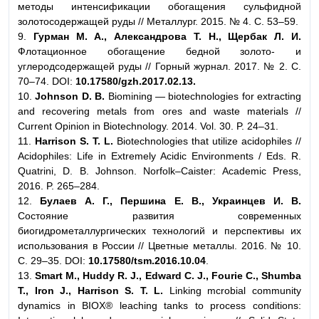
методы интенсификации обогащения сульфидной
золотосодержащей руды // Металлург. 2015. № 4. C. 53–59.
9.
Гурман М. А., Александрова Т. Н., Щербак Л. И.
Флотационное обогащение бедной золото- и
углеродсодержащей руды // Горный журнал. 2017. № 2. С.
70–74. DOI:
10.17580/gzh.2017.02.13.
10.
Johnson D. B.
Biomining — biotechnologies for extracting
and recovering metals from ores and waste materials //
Current Opinion in Biotechnology. 2014. Vol. 30. P. 24–31.
11.
Harrison S. T. L.
Biotechnologies that utilize acidophiles //
Acidophiles: Life in Extremely Acidic Environments / Eds. R.
Quatrini, D. B. Johnson. Norfolk–Caister: Academic Press,
2016. P. 265–284.
12.
Булаев А. Г., Першина Е. В., Украинцев И. В.
Состояние развития современных
биогидрометаллургических технологий и перспективы их
использования в России // Цветные металлы. 2016. № 10.
С. 29–35. DOI:
10.17580/tsm.2016.10.04
.
13.
Smart M., Huddy R. J., Edward C. J., Fourie C., Shumba
T., Iron J., Harrison S. T. L.
Linking mcrobial community
dynamics in BIOX® leaching tanks to process conditions: