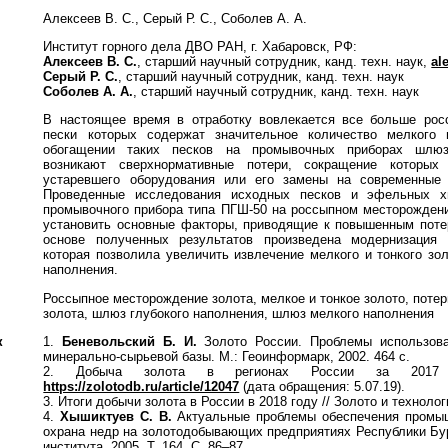
Алексеев В. С., Серый Р. С., Соболев А. А.
Институт горного дела ДВО РАН, г. Хабаровск, РФ:
Алексеев В. С.
, старший научный сотрудник, канд. техн. наук,
al
Серый Р. С.
, старший научный сотрудник, канд. техн. наук
Соболев А. А.
, старший научный сотрудник, канд. техн. наук
В настоящее время в отработку вовлекается все больше рос
пески которых содержат значительное количество мелкого 
обогащении таких песков на промывочных приборах шлюз
возникают сверхнормативные потери, сокращение которых 
устаревшего оборудования или его замены на современные
Проведенные исследования исходных песков и эфельных хв
промывочного прибора типа ПГШ-50 на россыпном месторождени
установить основные факторы, приводящие к повышенным поте
основе полученных результатов произведена модернизация 
которая позволила увеличить извлечение мелкого и тонкого зо
наполнения.
Россыпное месторождение золота, мелкое и тонкое золото, потер
золота, шлюз глубокого наполнения, шлюз мелкого наполнения
к
1.
Беневольский Б. И.
Золото России. Проблемы использова
минерально-сырьевой базы. М.: Геоинформарк, 2002. 464 с.
2. Добыча золота в регионах России за 201
https://zolotodb.ru/article/12047
(дата обращения: 5.07.19).
3. Итоги добычи золота в России в 2018 году // Золото и технолог
4.
Хышиктуев С. В.
Актуальные проблемы обеспечения промыш
охрана недр на золотодобывающих предприятиях Республики Бур
института. 2005. Т. 164. С. 86–87.