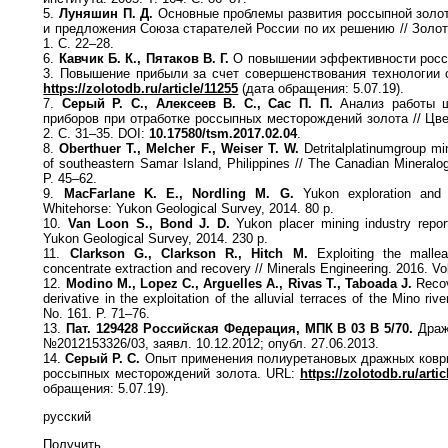
5.
Луняшин П. Д.
Основные проблемы развития россыпной золот
и предложения Союза старателей России по их решению // Золот
1. С. 22–28.
6.
Кавчик Б. К., Пятаков В. Г.
О повышении эффективности росс
3. Повышение прибыли за счет совершенствования технологии 
https://zolotodb.ru/article/11255
(дата обращения: 5.07.19).
7.
Серый Р. С., Алексеев В. С., Сас П. П.
Анализ работы 
приборов при отработке россыпных месторождений золота // Цв
2. С. 31–35. DOI:
10.17580/tsm.2017.02.04
.
8.
Oberthuer T., Melcher F., Weiser T. W.
Detritalplatinumgroup min
of southeastern Samar Island, Philippines // The Canadian Mineralog
P. 45–62.
9.
MacFarlane K. E., Nordling M. G.
Yukon exploration and 
Whitehorse: Yukon Geological Survey, 2014. 80 p.
10.
Van Loon S., Bond J. D.
Yukon placer mining industry repor
Yukon Geological Survey, 2014. 230 p.
11.
Clarkson G., Clarkson R., Hitch M.
Exploiting the malleab
concentrate extraction and recovery // Minerals Engineering. 2016. Vol
12.
Modino M., Lopez C., Arguelles A., Rivas T., Taboada J.
Recov
derivative in the exploitation of the alluvial terraces of the Mino ri
No. 161. P. 71–76.
13.
Пат. 129428 Российская Федерация, МПК В 03 В 5/70.
Дражн
№2012153326/03, заявл. 10.12.2012; опубл. 27.06.2013.
14.
Серый Р. С.
Опыт применения полиуретановых дражных коврик
россыпных месторождений золота. URL:
https://zolotodb.ru/arti
обращения: 5.07.19).
русский
Получить