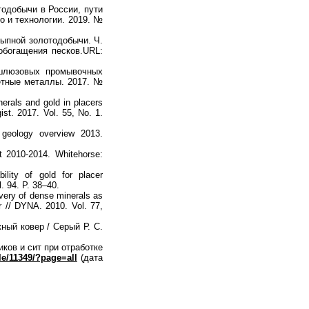
одобычи в России, пути
о и технологии. 2019. №
ыпной золотодобычи. Ч.
обогащения песков.URL:
шлюзовых промывочных
етные металлы. 2017. №
erals and gold in placers
ist. 2017. Vol. 55, No. 1.
geology overview 2013.
t 2010-2014. Whitehorse:
ility of gold for placer
. 94. P. 38–40.
ery of dense minerals as
ver // DYNA. 2010. Vol. 77,
ый ковер / Серый Р. С.
ов и сит при отработке
cle/11349/?page=all
(дата