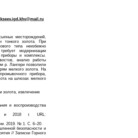
ekseev.igd.khv@mail.ru
сыпных месторождений,
и тонкого золота. При
ового типа неизбежно
требует модернизации
 приборы и комплексы.
остов, анализ работы
и р. Лангери позволили
рям мелкого золота. На
промывочного прибора,
лота на шлюзах мелкого
и золота, извлечение
ния и воспроизводства
7 и 2018 г. URL:
ии. 2019. № 1. С. 6–20.
ленной безопасности и
ятия // Записки Горного