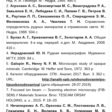
Ред. А. И. Гинзбург. М.: Недра, 1985. 480 с.
2.
Агроскин А. С., Безсмертная М. С., Виноградова Р. А.,
Завьялов Е. Н., Лебедева С. И., Папаян Г. В., Петров В.
К., Раутиан Л. П., Свешникова О. Л., Спиридонов Э. М.,
Филимонова А. А., Чвилева Т. Н.
Справочник-
определитель рудных минералов в отраженном свете. М.:
Недра, 1988. 504 с.
3.
Булах А. Г., Кривовичев В. Г., Золотарев А. А.
Общая
минералогия. 4-е изд. перераб. и доп. М.: Академия, 2008.
416 с.
4.
Нерадовский Ю. Н.
Рудная минераграфия. Мурманск:
МГТУ, 2009. 84 с.
5.
Galopin R., Henry N. F. M.
Microscopic study of opaque
minerals. Cambridge: W. Heffer and Sons, 1972. 363 p.
6. Каталог оборудования. СПб.: Аналит, 2017. Вып. 3. 362 с.
URL:
http://analit-spb.ru/oborudovanie/po-
tipuoborudovaniya/
(дата обращения: 28.07.2019).
7. Focused ion beam — Scanning electron microscopy (FIB-
SEM) // Materials Science. Brno: TESCAM ORSAY
HOLDING, a. s., 2015. P. 18–20.
8.
Нечипоренко А. П., Орехова С. М., Плотникова Л. В.,
Глазачева Е. Н., Волкова К. В., Успенская М. В.