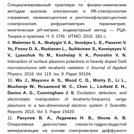
Специализированный практикум по физико-химическим
методам анализа: электронная и ИК-спектроскопия
отражения, люминесцентная и рентгенофлуоресцентная
спектроскопия, рефрактометрия, термометрия,
кинетическая рН-метрия, индикаторный метод — РЦА.
Теория и практика. Ч. II. СПб.: ИТМО, 2016. 181 с.
9.
Melentev G. A., Shalygin V. A., Vorobjev L. E., Panevin V.
Yu, Firsov D. A., Riuttanen L., Suihkonen S., Korotyeyev V.
V., Lyaschuk Yu M., Kochelap V. A., Poroshin V. N.
Interaction of surface plasmon polaritons in heavily doped GaN
microstructures with terahertz radiation // Journal of Applied
Physics. 2016. Vol. 119, Iss. 9. Paper 93104.
10.
Wu J., Mayorov A. S., Wood C. D., Mistry D., Li L.,
Muchenje W., Rosamond M. C., Chen L., Linfield E. H.,
Davies A. G., Cunningham J. E.
Excitation, detection, and
electrostatic manipulation of terahertz-frequency range
plasmons in a two-dimensional electron system // Scientific
Reports. 2015. Vol. 5. Paper 15420.
11.
Расулов В. А., Леденева Н. В., Иоспа А. В.
Оперативная диагностика глинисто-гидрослюдистой
минерализации на основе спектрометрии диффузного