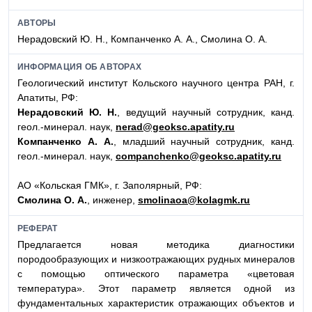
АВТОРЫ
Нерадовский Ю. Н., Компанченко А. А., Смолина О. А.
ИНФОРМАЦИЯ ОБ АВТОРАХ
Геологический институт Кольского научного центра РАН, г.
Апатиты, РФ:
Нерадовский Ю. Н.
, ведущий научный сотрудник, канд.
геол.-минерал. наук,
nerad@geoksc.apatity.ru
Компанченко А. А.
, младший научный сотрудник, канд.
геол.-минерал. наук,
companchenko@geoksc.apatity.ru
АО «Кольская ГМК», г. Заполярный, РФ:
Смолина О. А.
, инженер,
smolinaoa@kolagmk.ru
РЕФЕРАТ
Предлагается новая методика диагностики
породообразующих и низкоотражающих рудных минералов
с помощью оптического параметра «цветовая
температура». Этот параметр является одной из
фундаментальных характеристик отражающих объектов и