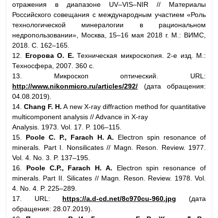
отражения в диапазоне UV–VIS–NIR // Материалы
Российского совещания с международным участием «Роль
технологической минералогии в рациональном
недропользовании», Москва, 15–16 мая 2018 г. М.: ВИМС,
2018. С. 162–165.
12.
Егорова О. Е.
Техническая микроскопия. 2-е изд. М.:
Техносфера, 2007. 360 с.
13. Микроскоп оптический. URL:
http://www.nikonmicro.ru/articles/292/
(дата обращения:
04.08.2019).
14.
Chang F. H.
A new X-ray diffraction method for quantitative
multicomponent analysis // Advance in X-ray
Analysis. 1973. Vol. 17. P. 106–115.
15.
Poole C. P., Farach H. A.
Electron spin resonance of
minerals. Part I. Nonsilicates // Magn. Reson. Review. 1977.
Vol. 4. No. 3. P. 137–195.
16.
Poole C.P., Farach H. A.
Electron spin resonance of
minerals. Part II. Silicates // Magn. Reson. Review. 1978. Vol.
4. No. 4. P. 225–289.
17. URL:
https://a.d-cd.net/8c970cu-960.jpg
(дата
обращения: 28.07.2019).