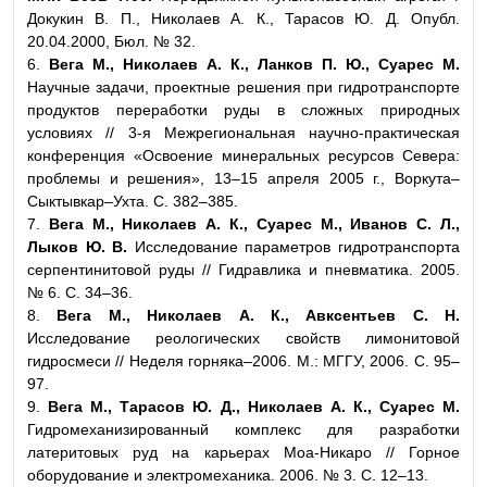
Докукин В. П., Николаев А. К., Тарасов Ю. Д. Опубл.
20.04.2000, Бюл. № 32.
6.
Вега М., Николаев А. К., Ланков П. Ю., Суарес М.
Научные задачи, проектные решения при гидротранспорте
продуктов переработки руды в сложных природных
условиях // 3-я Межрегиональная научно-практическая
конференция «Освоение минеральных ресурсов Севера:
проблемы и решения», 13–15 апреля 2005 г., Воркута–
Сыктывкар–Ухта. С. 382–385.
7.
Вега М., Николаев А. К., Суарес М., Иванов С. Л.,
Лыков Ю. В.
Исследование параметров гидротранспорта
серпентинитовой руды // Гидравлика и пневматика. 2005.
№ 6. С. 34–36.
8.
Вега М., Николаев А. К., Авксентьев С. Н.
Исследование реологических свойств лимонитовой
гидросмеси // Неделя горняка–2006. М.: МГГУ, 2006. С. 95–
97.
9.
Вега М., Тарасов Ю. Д., Николаев А. К., Суарес М.
Гидромеханизированный комплекс для разработки
латеритовых руд на карьерах Моа-Никаро // Горное
оборудование и электромеханика. 2006. № 3. С. 12–13.