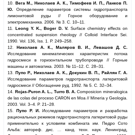
10.
Вега М., Николаев А. К., Тимофеев И. П., Ланков П.
Ю.
Определение параметров системы гидротранспорта
лимонитовой руды // Горное оборудование и
электромеханика. 2006. № 3. С. 10–11.
11.
Leong Y. K., Boger D. V.
Surface chemistry effects on
concentrated suspension rheology // Colloid Interface Sei.
1990. Vol. 136, Iss. 1. P. 249–258.
12.
Николаев А. К., Маляров В. И., Левашов Д. С.
Исследование кинематических характеристик потока
гидросмеси в горизонтальном трубопроводе // Горные
машины и автоматика. 2003. № 11–12. C. 28–31.
13.
Пупо Р., Николаев А. К., Докукин В. П., Райлян Г. А.
Исследование параметров гидротранспорта латеритовой
гидросмеси // Обогащение руд. 1992. № 5. C. 32–34.
14.
Rojas-Puron A. L., Turro B. A.
Composicion mineralogica
de las colas del proceso CARON en Moa // Mineria y Geologia.
2003. Vol. 3–4. P. 21–28.
15.
Пупо Р. И.
Исследование параметров и разработка
рациональных режимов гидротранспорта латеритовой руды
применительно к условиям комбината им. Педро Сото
Альба: автореф. дис. … канд. техн. наук. Ленинград,