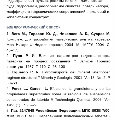
Гидротранспорт, пульпа, режимы течения, лимонитовая
руда, гидросмеси, реологические свойства, потери напора,
коэффициент гидравлических сопротивлений, никелевый и
кобальтовый концентрат
БИБЛИОГРАФИЧЕСКИЙ СПИСОК
1.
Вега М., Тарасов Ю. Д., Николаев А. К., Суарес М.
Комплекс для разработки латеритовых руд на карьерах
Моа–Никаро // Неделя горняка–2004. М.: МГГУ, 2004. С.
45–47.
2.
Пупо Р. И.
Влияние параметров гидротранспорта
латерита на процесс осаждения // Записки Горного
института. 1987. Т. 110. С. 98–100.
3.
Izquerdo P. R.
Hidrotransporte del mineral lateriticoen
regimen structural // Mineria y Geologia. 2001. Vol 18, No. 2. P.
53–59.
4.
Perez L., Garcell L.
Efecto de la granulotoria y de las
propiedades superficiales sobre la reologia de suspensions
concentradas de laterida // Technologia Quimica. 2006. Vol.
XXVI (1). P. 25–27.
5.
Пат. 2147648 Российская Федерация. МПК B03B 7/00,
МПК B03B 7/00.
Передвижной пульпонасосный агрегат /