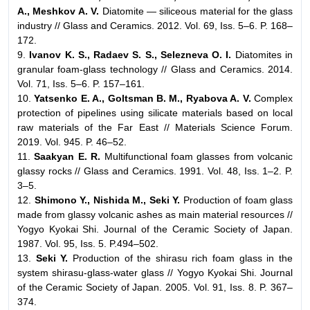
A., Meshkov A. V.
Diatomite — siliceous material for the glass
industry // Glass and Ceramics. 2012. Vol. 69, Iss. 5–6. P. 168–
172.
9.
Ivanov K. S., Radaev S. S., Selezneva O. I.
Diatomites in
granular foam-glass technology // Glass and Ceramics. 2014.
Vol. 71, Iss. 5–6. P. 157–161.
10.
Yatsenko E. A., Goltsman B. M., Ryabova A. V.
Complex
protection of pipelines using silicate materials based on local
raw materials of the Far East // Materials Science Forum.
2019. Vol. 945. P. 46–52.
11.
Saakyan E. R.
Multifunctional foam glasses from volcanic
glassy rocks // Glass and Ceramics. 1991. Vol. 48, Iss. 1–2. P.
3–5.
12.
Shimono Y., Nishida M., Seki Y.
Production of foam glass
made from glassy volcanic ashes as main material resources //
Yogyo Kyokai Shi. Journal of the Ceramic Society of Japan.
1987. Vol. 95, Iss. 5. P.494–502.
13.
Seki Y.
Production of the shirasu rich foam glass in the
system shirasu-glass-water glass // Yogyo Kyokai Shi. Journal
of the Ceramic Society of Japan. 2005. Vol. 91, Iss. 8. P. 367–
374.