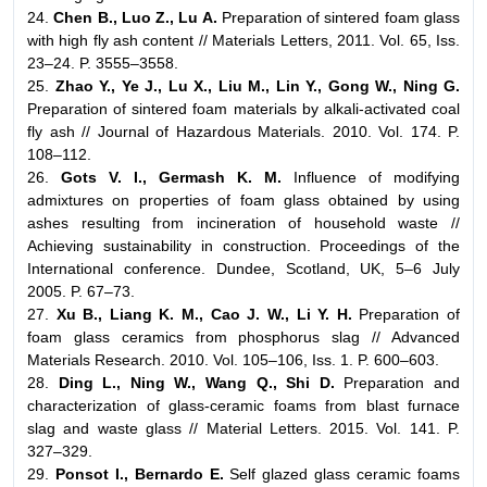
24.
Chen B., Luo Z., Lu A.
Preparation of sintered foam glass
with high fly ash content // Materials Letters, 2011. Vol. 65, Iss.
23–24. P. 3555–3558.
25.
Zhao Y., Ye J., Lu X., Liu M., Lin Y., Gong W., Ning G.
Preparation of sintered foam materials by alkali-activated coal
fly ash // Journal of Hazardous Materials. 2010. Vol. 174. P.
108–112.
26.
Gots V. I., Germash K. M.
Influence of modifying
admixtures on properties of foam glass obtained by using
ashes resulting from incineration of household waste //
Achieving sustainability in construction. Proceedings of the
International conference. Dundee, Scotland, UK, 5–6 July
2005. P. 67–73.
27.
Xu B., Liang K. M., Cao J. W., Li Y. H.
Preparation of
foam glass ceramics from phosphorus slag // Advanced
Materials Research. 2010. Vol. 105–106, Iss. 1. P. 600–603.
28.
Ding L., Ning W., Wang Q., Shi D.
Preparation and
characterization of glass-ceramic foams from blast furnace
slag and waste glass // Material Letters. 2015. Vol. 141. P.
327–329.
29.
Ponsot I., Bernardo E.
Self glazed glass ceramic foams