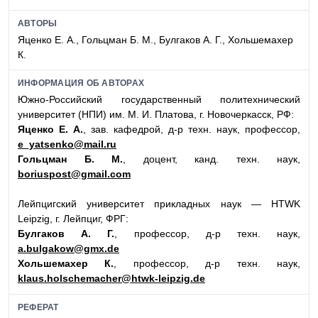
АВТОРЫ
Яценко Е. А., Гольцман Б. М., Булгаков А. Г., Хольшемахер
К.
ИНФОРМАЦИЯ ОБ АВТОРАХ
Южно-Российский государственный политехнический
университет (НПИ) им. М. И. Платова, г. Новочеркасск, РФ:
Яценко Е. А.
, зав. кафедрой, д-р техн. наук, профессор,
e_yatsenko@mail.ru
Гольцман Б. М.
, доцент, канд. техн. наук,
boriuspost@gmail.com
Лейпцигский университет прикладных наук — HTWK
Leipzig, г. Лейпциг, ФРГ:
Булгаков А. Г.
, профессор, д-р техн. наук,
a.bulgakow@gmx.de
Хольшемахер К.
, профессор, д-р техн. наук,
klaus.holschemacher@htwk-leipzig.de
РЕФЕРАТ