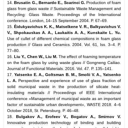
14.
Brusatin G., Bernardo E., Scarinci G.
Production of foam
glass from glass waste // Sustainable Waste Management and
Recycling: Glass Waste. Proceedings of the International
conference. London, 14–15 September 2004. P. 67–69.
15.
Éidukyavichus K. K., Matselkene V. R., Balkyavichus V.
V., Shpokauskas A. A., Laukaitis A. A., Kunskaite L. Yu.
Use of cullet of different chemical compositions in foam glass
production // Glass and Ceramics. 2004. Vol. 61, Iss. 3–4. P.
77–80.
16.
Liu Y., Chen W., Liu M.
The effect of foaming temperature
on the foam glass by using waste glass // Gongneng Cailiao.
Journal of Functional Materials. 2016. Vol. 47. P. 135–141.
17.
Yatsenko E. A., Goltsman B. M., Smolii V. A., Yatsenko
L. A.
Perspective and experience of use of glass fraction of
solid municipal waste in the production of silicate heat-
insulating materials // Proceedings of IEEE International
conference «Management of municipal waste as an important
factor of sustainable urban development», WASTE 2018. 4–6
October 2018, St. Petersburg. P. 46–48.
18.
Bulgakov A., Erofeev V., Bogatov A., Smirnov V.
Innovative production technology of binding and building