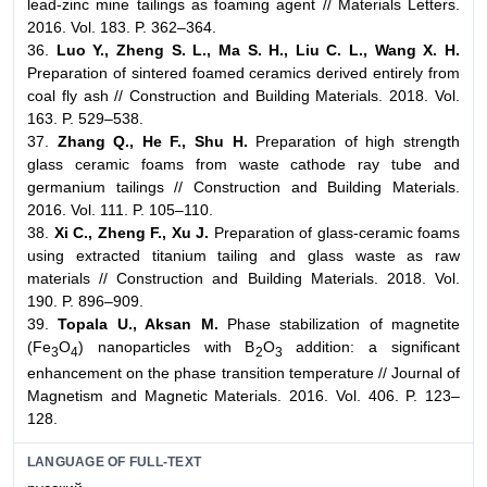
lead-zinc mine tailings as foaming agent // Materials Letters.
2016. Vol. 183. P. 362–364.
36.
Luo Y., Zheng S. L., Ma S. H., Liu C. L., Wang X. H.
Preparation of sintered foamed ceramics derived entirely from
coal fly ash // Construction and Building Materials. 2018. Vol.
163. P. 529–538.
37.
Zhang Q., He F., Shu H.
Preparation of high strength
glass ceramic foams from waste cathode ray tube and
germanium tailings // Construction and Building Materials.
2016. Vol. 111. P. 105–110.
38.
Xi C., Zheng F., Xu J.
Preparation of glass-ceramic foams
using extracted titanium tailing and glass waste as raw
materials // Construction and Building Materials. 2018. Vol.
190. P. 896–909.
39.
Topala U., Aksan M.
Phase stabilization of magnetite
(Fe
O
) nanoparticles with B
O
addition: a significant
3
4
2
3
enhancement on the phase transition temperature // Journal of
Magnetism and Magnetic Materials. 2016. Vol. 406. P. 123–
128.
LANGUAGE OF FULL-TEXT