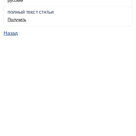
русский
ПОЛНЫЙ ТЕКСТ СТАТЬИ
Получить
Назад
© ИД "Руда и Металлы" 2011-2026
Наверх
На главную
Каталог
Подписки