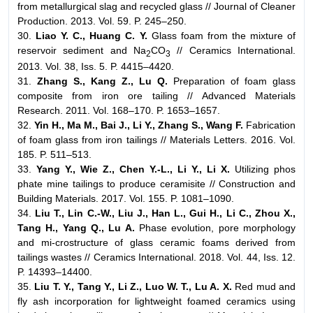
from metallurgical slag and recycled glass // Journal of Cleaner
Production. 2013. Vol. 59. P. 245–250.
30.
Liao Y. C., Huang C. Y.
Glass foam from the mixture of
reservoir sediment and Na
CO
// Ceramics International.
2
3
2013. Vol. 38, Iss. 5. P. 4415–4420.
31.
Zhang S., Kang Z., Lu Q.
Preparation of foam glass
composite from iron ore tailing // Advanced Materials
Research. 2011. Vol. 168–170. P. 1653–1657.
32.
Yin H., Ma M., Bai J., Li Y., Zhang S., Wang F.
Fabrication
of foam glass from iron tailings // Materials Letters. 2016. Vol.
185. P. 511–513.
33.
Yang Y., Wie Z., Chen Y.-L., Li Y., Li X.
Utilizing phos
phate mine tailings to produce ceramisite // Construction and
Building Materials. 2017. Vol. 155. P. 1081–1090.
34.
Liu T., Lin C.-W., Liu J., Han L., Gui H., Li C., Zhou X.,
Tang H., Yang Q., Lu A.
Phase evolution, pore morphology
and mi-crostructure of glass ceramic foams derived from
tailings wastes // Ceramics International. 2018. Vol. 44, Iss. 12.
P. 14393–14400.
35.
Liu T. Y., Tang Y., Li Z., Luo W. T., Lu A. X.
Red mud and
fly ash incorporation for lightweight foamed ceramics using