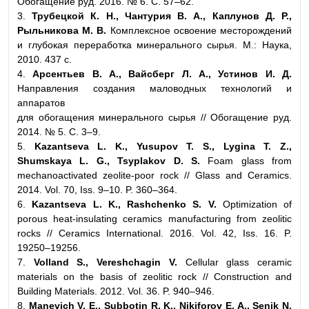
Обогащение руд. 2016. № 6. С. 57–62.
3.
Трубецкой К. Н., Чантурия В. А., Каплунов Д. Р.,
Рыльникова М. В.
Комплексное освоение месторождений
и глубокая переработка минерального сырья. М.: Наука,
2010. 437 с.
4.
Арсентьев В. А., Вайсберг Л. А., Устинов И. Д.
Направления создания маловодных технологий и
аппаратов
для обогащения минерального сырья // Обогащение руд.
2014. № 5. С. 3–9.
5.
Kazantseva L. K., Yusupov T. S., Lygina T. Z.,
Shumskaya L. G., Tsyplakov D. S.
Foam glass from
mechanoactivated zeolite-poor rock // Glass and Ceramics.
2014. Vol. 70, Iss. 9–10. P. 360–364.
6.
Kazantseva L. K., Rashchenko S. V.
Optimization of
porous heat-insulating ceramics manufacturing from zeolitic
rocks // Ceramics International. 2016. Vol. 42, Iss. 16. P.
19250–19256.
7.
Volland S., Vereshchagin V.
Cellular glass ceramic
materials on the basis of zeolitic rock // Construction and
Building Materials. 2012. Vol. 36. P. 940–946.
8.
Manevich V. E., Subbotin R. K., Nikiforov E. A., Senik N.