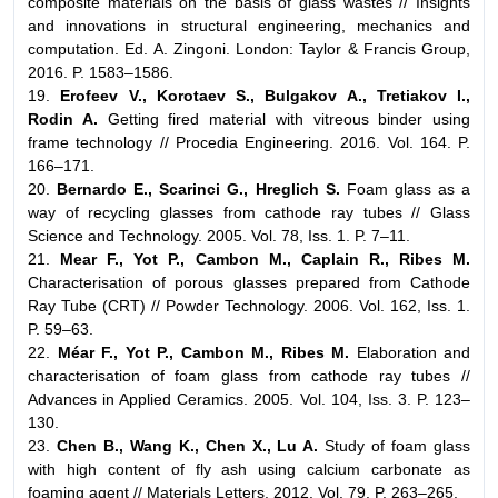
composite materials on the basis of glass wastes // Insights
and innovations in structural engineering, mechanics and
computation. Ed. A. Zingoni. London: Taylor & Francis Group,
2016. P. 1583–1586.
19.
Erofeev V., Korotaev S., Bulgakov A., Tretiakov I.,
Rodin A.
Getting fired material with vitreous binder using
frame technology // Procedia Engineering. 2016. Vol. 164. P.
166–171.
20.
Bernardo E., Scarinci G., Hreglich S.
Foam glass as a
way of recycling glasses from cathode ray tubes // Glass
Science and Technology. 2005. Vol. 78, Iss. 1. P. 7–11.
21.
Mear F., Yot P., Cambon M., Caplain R., Ribes M.
Characterisation of porous glasses prepared from Cathode
Ray Tube (CRT) // Powder Technology. 2006. Vol. 162, Iss. 1.
P. 59–63.
22.
Méar F., Yot P., Cambon M., Ribes M.
Elaboration and
characterisation of foam glass from cathode ray tubes //
Advances in Applied Ceramics. 2005. Vol. 104, Iss. 3. P. 123–
130.
23.
Chen B., Wang K., Chen X., Lu A.
Study of foam glass
with high content of fly ash using calcium carbonate as
foaming agent // Materials Letters. 2012. Vol. 79. P. 263–265.