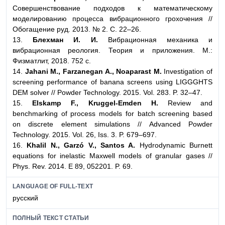
Совершенствование подходов к математическому
моделированию процесса вибрационного грохочения //
Обогащение руд. 2013. № 2. С. 22–26.
13.
Блехман И. И.
Вибрационная механика и
вибрационная реология. Теория и приложения. М.:
Физматлит, 2018. 752 с.
14.
Jahani M., Farzanegan A., Noaparast M.
Investigation of
screening performance of banana screens using LIGGGHTS
DEM solver // Powder Technology. 2015. Vol. 283. P. 32–47.
15.
Elskamp F., Kruggel-Emden H.
Review and
benchmarking of process models for batch screening based
on discrete element simulations // Advanced Powder
Technology. 2015. Vol. 26, Iss. 3. P. 679–697.
16.
Khalil N., Garzó V., Santos A.
Hydrodynamic Burnett
equations for inelastic Maxwell models of granular gases //
Phys. Rev. 2014. E 89, 052201. P. 69.
LANGUAGE OF FULL-TEXT
русский
ПОЛНЫЙ ТЕКСТ СТАТЬИ