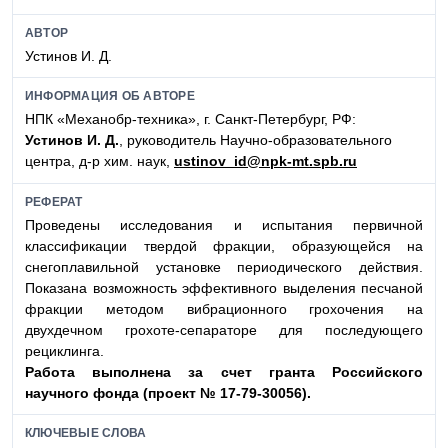
АВТОР
Устинов И. Д.
ИНФОРМАЦИЯ ОБ АВТОРЕ
НПК «Механобр-техника», г. Санкт-Петербург, РФ:
Устинов И. Д.
, руководитель Научно-образовательного
центра, д-р хим. наук,
ustinov_id@npk-mt.spb.ru
РЕФЕРАТ
Проведены исследования и испытания первичной
классификации твердой фракции, образующейся на
снегоплавильной установке периодического действия.
Показана возможность эффективного выделения песчаной
фракции методом вибрационного грохочения на
двухдечном грохоте-сепараторе для последующего
рециклинга.
Работа выполнена за счет гранта Российского
науч
ного фонда (проект № 17-79-30056).
КЛЮЧЕВЫЕ СЛОВА