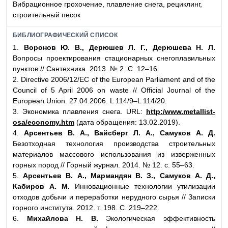
Bибрационное грохочение, плавление снега, рециклинг,
строительный песок
БИБЛИОГРАФИЧЕСКИЙ СПИСОК
1.
Воронов Ю. В., Дерюшев Л. Г., Дерюшева Н. Л.
Вопросы проектирования стационарных снегоплавильных
пунктов // Сантехника. 2013. № 2. С. 12–16.
2. Directive 2006/12/EC of the European Parliament and of the
Council of 5 April 2006 on waste // Official Journal of the
European Union. 27.04.2006. L 114/9–L 114/20.
3. Экономика плавления снега. URL:
http:/www.metallist-
osa/economy.htm
(дата обращения: 13.02.2019).
4.
Арсентьев В. А., Вайсберг Л. А., Самуков А. Д.
Безотходная технология производства строительных
материалов массового использования из изверженных
горных пород // Горный журнал. 2014. № 12. с. 55–63.
5.
Арсентьев В. А., Мармандян В. З., Самуков А. Д.,
Кабиров А. М.
Инновационные технологии утилизации
отходов добычи и переработки нерудного сырья // Записки
горного института. 2012. т. 198. С. 219–222.
6.
Михайлова Н. В.
Экологическая эффективность