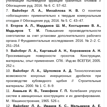
утилизации пылевидной фракции гранитных отсевов //
Обогащение руд. 2016. № 6. С. 57–62.
7.
Вайсберг Л. А., Михайлова Н. В.
О понятии
«обогащение» применительно к твердым коммунальным
отходам // Обогащение руд. 2016. № 5. С. 43–47.
8.
Егоров А. Л., Марданов Ш. М., Костыренко В. А.,
Мадьяров Т. М.
Повышение производительности
снеготаялки за счет установки дополнительного рабочего
органа // Фундаментальные исследования. 2016. № 2–2. С.
251–254.
9.
Вайсберг Л. А., Картавый А. Н., Коровников А. Н.
Просеивающие поверхности грохотов. Конструкции,
материалы, опыт применения. СПб.: Изд-во ВСЕГЕИ, 2005.
252 с.
10.
Вайсберг Л. А., Шулояков А. Д.
Технологические
возможности конусных инерционных дробилок при
производстве кубовидного щебня // Строительные
материалы. 2000. № 1. С. 8–9.
11.
Ананьев И. В., Тимофеев Г. П.
Колебания упругих
систем в авиационных конструкциях и их демпфирование.
М.: Машиностроение, 1965. 526 с.
12.
Вайсберг Л. А., Иванов К. С., Мельников А. Е.