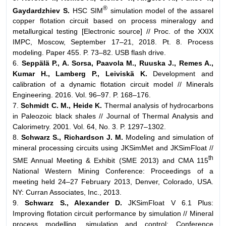
®
Gaydardzhiev S.
HSC SIM
simulation model of the assarel
copper flotation circuit based on process mineralogy and
metallurgical testing [Electronic source] // Proc. of the XXIX
IMPC, Moscow, September 17–21, 2018. Pt. 8. Process
modeling. Paper 455. P. 73–82. USB flash drive.
6.
Seppälä P., A. Sorsa, Paavola M., Ruuska J., Remes A.,
Kumar H., Lamberg P., Leiviskä K.
Development and
calibration of a dynamic flotation circuit model // Minerals
Engineering. 2016. Vol. 96–97. P. 168–176.
7.
Schmidt C. M., Heide K.
Thermal analysis of hydrocarbons
in Paleozoic black shales // Journal of Thermal Analysis and
Calorimetry. 2001. Vol. 64, No. 3. P. 1297–1302.
8.
Schwarz S., Richardson J. M.
Modeling and simulation of
mineral processing circuits using JKSimMet and JKSimFloat //
th
SME Annual Meeting & Exhibit (SME 2013) and CMA 115
National Western Mining Conference: Proceedings of a
meeting held 24–27 February 2013, Denver, Colorado, USA.
NY: Curran Associates, Inc., 2013.
9.
Schwarz S., Alexander D.
JKSimFloat V 6.1 Plus:
Improving flotation circuit performance by simulation // Mineral
process modelling, simulation and control: Conference