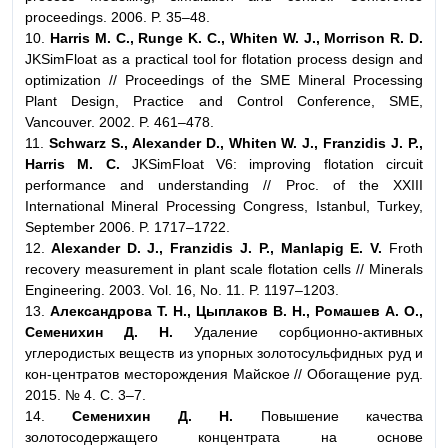
proceedings. 2006. P. 35–48.
10.
Harris M. C., Runge K. C., Whiten W. J., Morrison R. D.
JKSimFloat as a practical tool for flotation process design and
optimization // Proceedings of the SME Mineral Processing
Plant Design, Practice and Control Conference, SME,
Vancouver. 2002. P. 461–478.
11.
Schwarz S., Alexander D., Whiten W. J., Franzidis J. P.,
Harris M. C.
JKSimFloat V6: improving flotation circuit
performance and understanding // Proc. of the XXIII
International Mineral Processing Congress, Istanbul, Turkey,
September 2006. P. 1717–1722.
12.
Alexander D. J., Franzidis J. P., Manlapig E. V.
Froth
recovery measurement in plant scale flotation cells // Minerals
Engineering. 2003. Vol. 16, No. 11. P. 1197–1203.
13.
Александрова Т. Н., Цыплаков В. Н., Ромашев А. О.,
Семенихин Д. Н.
Удаление сорбционно-активных
углеродистых веществ из упорных золотосульфидных руд и
кон-центратов месторождения Майское // Обогащение руд.
2015. № 4. С. 3–7.
14.
Семенихин Д. Н.
Повышение качества
золотосодержащего концентрата на основе