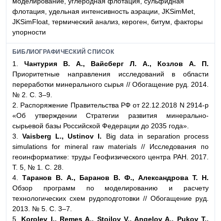
моделирование, углеродная флотация, сульфидная
флотация, удельная интенсивность аэрации, JKSimMet,
JKSimFloat, термический анализ, кероген, битум, факторы
упорности
БИБЛИОГРАФИЧЕСКИЙ СПИСОК
1.
Чантурия В. А., Вайсберг Л. А., Козлов А. П.
Приоритетные направления исследований в области
переработки минерального сырья // Обогащение руд. 2014.
№ 2. С. 3–9.
2. Распоряжение Правительства РФ от 22.12.2018 N 2914-р
«Об утверждении Стратегии развития минерально-
сырьевой базы Российской Федерации до 2035 года».
3.
Vaisberg L., Ustinov I.
Big data in separation process
simulations for mineral raw materials // Исследования по
геоинформатике: труды Геофизического центра РАН. 2017.
Т. 5, № 1. С. 28.
4.
Таранов В. А., Баранов В. Ф., Александрова Т. Н.
Обзор программ по моделированию и расчету
технологических схем рудоподготовки // Обогащение руд.
2013. № 5. С. 3–7.
5.
Korolev I., Remes A., Stoilov V., Angelov A., Pukov T.,