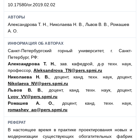
10.17580/or.2019.02.02
АВТОРЫ
Александрова Т. Н., Николаева Н. В., Львов В. В., Ромашев
А. О.
ИНФОРМАЦИЯ ОБ АВТОРАХ
Санкт-Петербургский горный университет, г. Санкт-
Петербург, РФ:
Александрова Т. Н.
, зав. кафедрой, д-р техн. наук,
профессор,
Aleksandrova_TN@pers.spmi.ru
Николаева Н. В.
, доцент, канд. техн. наук, доцент,
Nikolaeva_NV@pers.spmi.ru
Львов В. В.
, доцент, канд. техн. наук, доцент,
Lvov_VV@pers.spmi.ru
Ромашев А. О.
, доцент, канд. техн. наук,
romashev_ao@pers.spmi.ru
РЕФЕРАТ
В настоящее время в практике проектирования новых и
модернизации существующих обогатительных фабрик