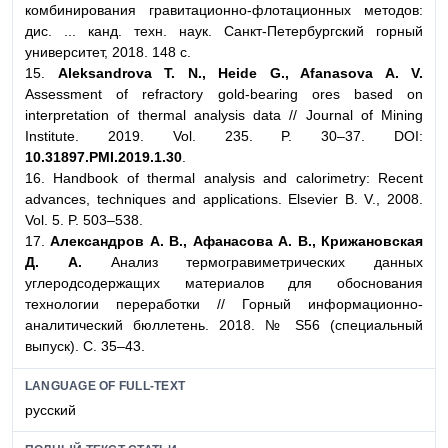
комбинирования гравитационно-флотационных методов:
дис. ... канд. техн. наук. Санкт-Петербургский горный
университет, 2018. 148 с.
15.
Aleksandrova T. N., Heide G., Afanasova A. V.
Assessment of refractory gold-bearing ores based on
interpretation of thermal analysis data // Journal of Mining
Institute. 2019. Vol. 235. P. 30–37. DOI:
10.31897.PMI.2019.1.30
.
16. Handbook of thermal analysis and calorimetry: Recent
advances, techniques and applications. Elsevier B. V., 2008.
Vol. 5. P. 503–538.
17.
Александров А. В., Афанасова А. В., Крижановская
Д. А.
Анализ термогравиметрических данных
углеродсодержащих материалов для обоснования
технологии переработки // Горный информационно-
аналитический бюллетень. 2018. № S56 (специальный
выпуск). С. 35–43.
LANGUAGE OF FULL-TEXT
русский