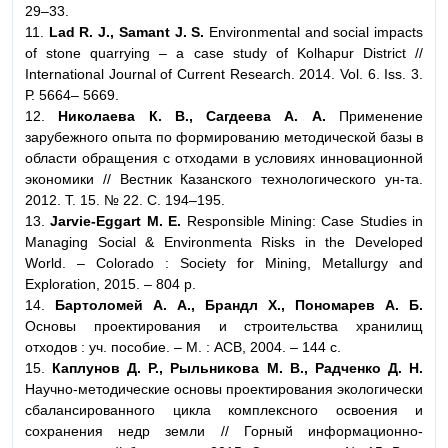
29–33.
11.
Lad R. J., Samant J. S.
Environmental and social impacts
of stone quarrying – a case study of Kolhapur District //
International Journal of Current Research. 2014. Vol. 6. Iss. 3.
Р. 5664– 5669.
12.
Николаева К. В., Сагдеева А. А.
Применение
зарубежного опыта по формированию методической базы в
области обращения с отходами в условиях инновационной
экономики // Вестник Казанского технологического ун-та.
2012. Т. 15. № 22. С. 194–195.
13.
Jarvie-Eggart M. E.
Responsible Mining: Case Studies in
Managing Social & Environmenta Risks in the Developed
World. – Colorado : Society for Mining, Metallurgy and
Exploration, 2015. – 804 р.
14.
Бартоломей А. А., Брандл Х., Пономарев А. Б.
Основы проектирования и строительства хранилищ
отходов : уч. пособие. – М. : АСВ, 2004. – 144 с.
15.
Каплунов Д. Р., Рыльникова М. В., Радченко Д. Н.
Научно-методические основы проектирования экологически
сбалансированного цикла комплексного освоения и
сохранения недр земли // Горный информационно-