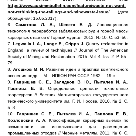
https://www.ausimmbulletin.com/feature/waste-not-want-
not-rethinking-the-tailings-and-minewaste-issue/
(дата
обращения: 15.05.2017).
6.
Саматова Л. А., Шепета Е. Д.
Инновационная
технология переработки забалансовых руд и горной массы
карьерных отвалов // Горный журнал. 2013. № 10. С. 53–56.
7.
Legwaila I. A., Lange E., Cripps J.
Quarry reclamation in
England: a review of techniques // Journal of The American
Society of Mining and Reclamation. 2015. Vol. 4. Iss. 2. P. 55–
79.
8.
Агошков М. И.
Развитие идей и практики комплексного
освоения недр. – М. : ИПКОН РАН СССР, 1982. – 19 с.
9.
Гавришев С. Е., Заляднов В. Ю., Пыталев И. А.,
Павлова Е. В.
Определение ценности техногенных
георесурсов // Вестник Магнитогорского государственного
технического университета им. Г. И. Носова. 2010. № 2. С.
5–8.
10.
Гавришев С. Е., Пыталев И. А., Павлова Е. В.,
Козловский А. А.
Классификация карьерных выемок по
возможности их использования для размещения
промышленных отходов // Черные металлы. 2011. № 6. С.