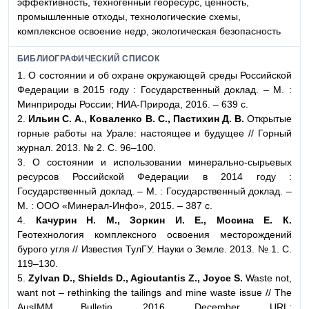
эффективность, техногенный георесурс, ценность,
промышленные отходы, технологические схемы,
комплексное освоение недр, экологическая безопасность
БИБЛИОГРАФИЧЕСКИЙ СПИСОК
1. О состоянии и об охране окружающей среды Российской
Федерации в 2015 году : Государственный доклад. – М. :
Минприроды России; НИА-Природа, 2016. – 639 с.
2.
Ильин С. А., Коваленко В. С., Пастихин Д. В.
Открытые
горные работы на Урале: настоящее и будущее // Горный
журнал. 2013. № 2. С. 96–100.
3. О состоянии и использовании минерально-сырьевых
ресурсов Российской Федерации в 2014 году :
Государственный доклад. – М. : Государственный доклад. –
М. : ООО «Минерал-Инфо», 2015. – 387 с.
4.
Качурин Н. М., Зоркин И. Е., Мосина Е. К.
Геотехнология комплексного освоения месторождений
бурого угля // Известия ТулГУ. Науки о Земле. 2013. № 1. С.
119–130.
5.
Zylvan D., Shields D., Agioutantis Z., Joyce S.
Waste not,
want not – rethinking the tailings and mine waste issue // The
AusIMM Bulletin. 2016. December. URL: