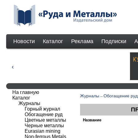
Новости
Каталог
Реклама
Подписки
А
На главную
Журналы
→
Обогащение руд
Каталог
Журналы
Горный журнал
П
Обогащение руд
Цветные металлы
Название
Черные металлы
Eurasian mining
Non-ferrous Мetals