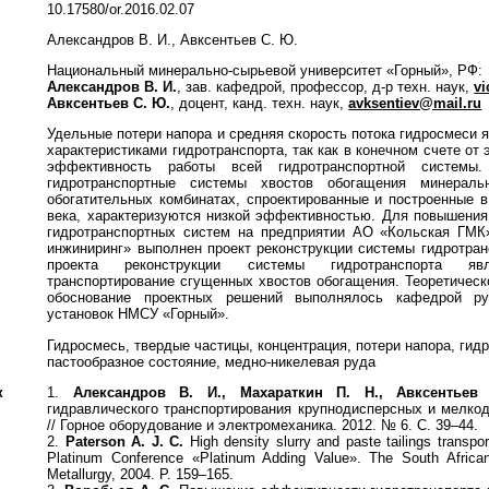
10.17580/or.2016.02.07
Александров В. И., Авксентьев С. Ю.
Национальный минерально-сырьевой университет «Горный», РФ:
Александров В. И.
, зав. кафедрой, профессор, д-р техн. наук,
vi
Авксентьев С. Ю.
, доцент, канд. техн. наук,
avksentiev@mail.ru
Удельные потери напора и средняя скорость потока гидросмеси
характеристиками гидротранспорта, так как в конечном счете от 
эффективность работы всей гидротранспортной систем
гидротранспортные системы хвостов обогащения минераль
обогатительных комбинатах, спроектированные и построенные в
века, характеризуются низкой эффективностью. Для повышени
гидротранспортных систем на предприятии АО «Кольская ГМК
инжиниринг» выполнен проект реконструкции системы гидротран
проекта реконструкции системы гидротранспорта я
транспортирование сгущенных хвостов обогащения. Теоретическ
обоснование проектных решений выполнялось кафедрой ру
установок НМСУ «Горный».
Гидросмесь, твердые частицы, концентрация, потери напора, гид
пастообразное состояние, медно-никелевая руда
к
1.
Александров В. И., Махараткин П. Н., Авксен
тьев
гидравлического транспортирования крупнодисперсных и мелко
// Горное оборудование и электромеханика. 2012. № 6. С. 39–44.
2.
Paterson A. J. C.
High density slurry and paste tailings transpor
Platinum Conference «Platinum Adding Value». The South African
Metallurgy, 2004. P. 159–165.