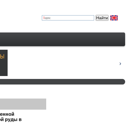
щенной
ой руды в