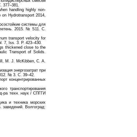
полидисперсных смесей
. 377–381.
hen handling highly non-
e on Hydrotransport 2014,
осостойкие системы для
етень. 2015. № S11. С.
mum transport velocity for
l. 7, Iss. 3. P. 423–430.
gs thickened close to the
ulic Transport of Solids.
ill, M. J. McKibben, C. A.
зация энергозатрат при
12. № 3. С. 39–42.
орт концентрированных
ого транспортирования
д-ра техн. наук / СПГГИ
ка и техника морских
. заведений. Волгоград: