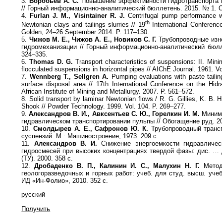
3.
Воробьев А. С.
Повышение эффективности гидротранспорта 
// Горный информационно-аналитический бюллетень. 2015. № 1. С
4.
Furlan J. M., Visintainer R. J.
Centrifugal pump performance w
th
Newtonian clays and tailings slurries // 19
International Conferenc
Golden, 24–26 September 2014. P. 117–130.
5.
Чижов М. Е., Чижов А. Е., Новиков С. Г.
Трубопроводные изн
гидромеханизации // Горный информационно-аналитический бюлл
324–335.
6.
Thomas D. G.
Transport characteristics of suspensions: II. Mini
flocculated suspensions in horizontal pipes // AIChE Journal. 1961. Vo
7.
Wennberg T., Sellgren A.
Pumping evaluations with paste tailin
surface disposal area // 17th International Conference on the Hidra
African Institute of Mining and Metallurgy. 2007. P. 561–572.
8. Solid transport by laminar Newtonian flows / R. G. Gillies, K. B. H
Shook // Powder Technology. 1999. Vol. 104. P. 269–277.
9.
Александров В. И., Авксентьев С. Ю., Горелкин И. М.
Миними
гидравлическом транспортировании пульпы // Обогащение руд. 20
10.
Смолдырев А. Е., Сафронов Ю. К.
Трубопроводный трансп
суспензий. М.: Машиностроение, 1973. 209 с.
11.
Александров В. И.
Снижение энергоемкости гидравлическ
гидросмесей при высоких концентрациях твердой фазы: дис. … 
(ТУ). 2000. 358 с.
12.
Дробаденко В. П., Калинин И. С., Малухин Н. Г.
Методи
геологоразведочных и горных работ: учеб. для студ. высш. учеб
ИД «Ин-Фолио», 2010. 352 с.
русский
Получить