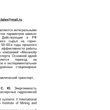
ctalex@mail.ru
 являются интегральными
этих параметров зависит
ы. Действующие в РФ
ного сырья на горно-
 50–60-е годы прошлого
я эффективности работы
» компанией «Механобр
спорта. Основной идеей
вляется переход на
ое и экспериментальное
дничных стационарных
равлический транспорт,
 С. Ю.
Энергоемкость
дисперсных гидросмесей
t systems // International
 Institute of Mining and