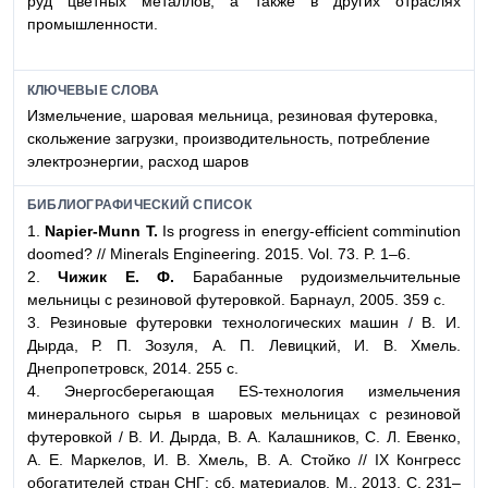
руд цветных металлов, а также в других отраслях
промышленности.
КЛЮЧЕВЫЕ СЛОВА
Измельчение, шаровая мельница, резиновая футеровка,
скольжение загрузки, производительность, потребление
электроэнергии, расход шаров
БИБЛИОГРАФИЧЕСКИЙ СПИСОК
1.
Napier-Munn T.
Is progress in energy-efficient comminution
doomed? // Minerals Engineering. 2015. Vol. 73. P. 1–6.
2.
Чижик Е. Ф.
Барабанные рудоизмельчительные
мельницы с резиновой футеровкой. Барнаул, 2005. 359 с.
3. Резиновые футеровки технологических машин / В. И.
Дырда, Р. П. Зозуля, А. П. Левицкий, И. В. Хмель.
Днепропетровск, 2014. 255 с.
4. Энергосберегающая ES-технология измельчения
минерального сырья в шаровых мельницах с резиновой
футеровкой / В. И. Дырда, В. А. Калашников, С. Л. Евенко,
А. Е. Маркелов, И. В. Хмель, В. А. Стойко // IX Конгресс
обогатителей стран СНГ: сб. материалов. М., 2013. С. 231–