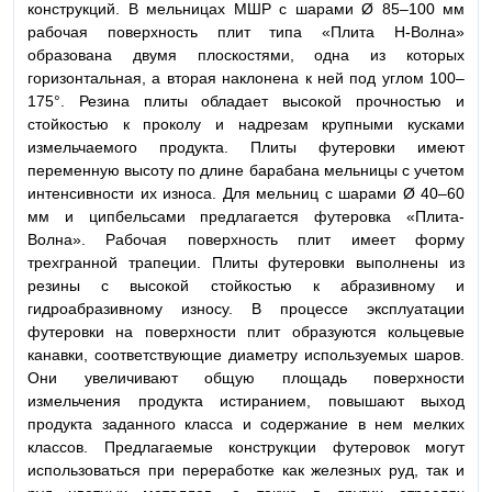
конструкций. В мельницах МШР с шарами Ø 85–100 мм
рабочая поверхность плит типа «Плита Н-Волна»
образована двумя плоскостями, одна из которых
горизонтальная, а вторая наклонена к ней под углом 100–
175°. Резина плиты обладает высокой прочностью и
стойкостью к проколу и надрезам крупными кусками
измельчаемого продукта. Плиты футеровки имеют
переменную высоту по длине барабана мельницы с учетом
интенсивности их износа. Для мельниц с шарами Ø 40–60
мм и ципбельсами предлагается футеровка «Плита-
Волна». Рабочая поверхность плит имеет форму
трехгранной трапеции. Плиты футеровки выполнены из
резины с высокой стойкостью к абразивному и
гидроабразивному износу. В процессе эксплуатации
футеровки на поверхности плит образуются кольцевые
канавки, соответствующие диаметру используемых шаров.
Они увеличивают общую площадь поверхности
измельчения продукта истиранием, повышают выход
продукта заданного класса и содержание в нем мелких
классов. Предлагаемые конструкции футеровок могут
использоваться при переработке как железных руд, так и