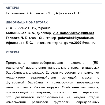
АВТОРЫ
Калашников В. А., Головко Л. Г., Афанасьев Е. С.
ИНФОРМАЦИЯ ОБ АВТОРАХ
ООО «ВАЛСА ГТВ», Украина:
Калашников В. А.
, директор,
v_a_kalashnikov@ukr.net
Головко Л. Г.
, главный инженер,
golovckol@yandex.ua
Афанасьев Е. С.
, начальник отдела,
guma.2007@mail.ru
РЕФЕРАТ
Предложена энергосберегающая технология (ES-
технология) измельчения минерального сырья в шаровых
барабанных мельницах. Ее отличие состоит в управлении
механизмом взаимодействия мелющей массы с
футеровкой барабана и траекториями перемещения
мелющих тел в объеме загрузки. Слой мелющих шаров,
примыкающий к футеровке, скользит по ее поверхности.
Это достигается использованием на каждой стадии
измельчения резиновой футеровки определенных