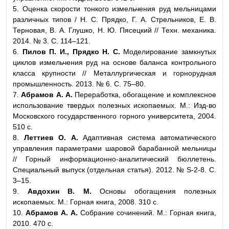
5. Оценка скорости тонкого измельчения руд мельницами
различных типов / Н. С. Прядко, Г. А. Стрельников, Е. В.
Терновая, В. А. Глушко, Н. Ю. Пясецкий // Техн. механика.
2014. № 3. С. 114–121.
6.
Пилов П. И., Прядко Н. С.
Моделирование замкнутых
циклов измельчения руд на основе баланса контрольного
класса крупности // Металлургическая и горнорудная
промышленность. 2013. № 6. С. 75–80.
7.
Абрамов А. А.
Переработка, обогащение и комплексное
использование твердых полезных ископаемых. М.: Изд-во
Московского государственного горного университета, 2004.
510 с.
8.
Леттиев О. А.
Адаптивная система автоматического
управления параметрами шаровой барабанной мельницы
// Горный информационно-аналитический бюллетень.
Специальный выпуск (отдельная статья). 2012. № S-2-8. C.
3–15.
9.
Авдохин В. М.
Основы обогащения полезных
ископаемых. М.: Горная книга, 2008. 310 с.
10.
Абрамов А. А.
Собрание сочинений. М.: Горная книга,
2010. 470 с.