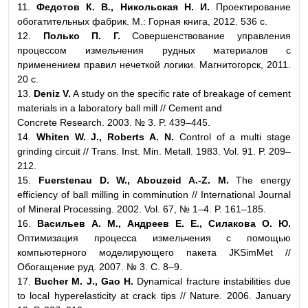
11.
Федотов К. В., Никольская Н. И.
Проектирование
обогатительных фабрик. М.: Горная книга, 2012. 536 с.
12.
Полько П. Г.
Совершенствование управления
процессом измельчения рудных материалов с
применением правил нечеткой логики. Магнитогорск, 2011.
20 с.
13.
Deniz V.
A study on the specific rate of breakage of cement
materials in a laboratory ball mill // Cement and
Concrete Research. 2003. № 3. P. 439–445.
14.
Whiten W. J., Roberts A. N.
Control of a multi stage
grinding circuit // Trans. Inst. Min. Metall. 1983. Vol. 91. P. 209–
212.
15.
Fuerstenau D. W., Abouzeid A.-Z. M.
The energy
efficiency of ball milling in comminution // International Journal
of Mineral Processing. 2002. Vol. 67, № 1–4. P. 161–185.
16.
Васильев А. М., Андреев Е. Е., Силакова О. Ю.
Оптимизация процесса измельчения с помощью
компьютерного моделирующего пакета JKSimMet //
Обогащение руд. 2007. № 3. С. 8–9.
17.
Bucher M. J., Gao H.
Dynamical fracture instabilities due
to local hyperelasticity at crack tips // Nature. 2006. January