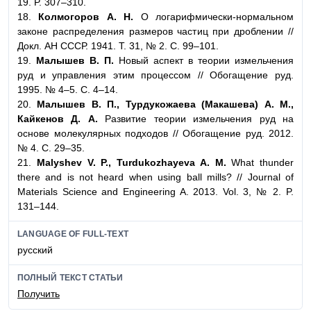
19. P. 307–310.
18.
Колмогоров А. Н.
О логарифмически-нормальном
законе распределения размеров частиц при дроблении //
Докл. АН СССР. 1941. Т. 31, № 2. С. 99–101.
19.
Малышев В. П.
Новый аспект в теории измельчения
руд и управления этим процессом // Обогащение руд.
1995. № 4–5. С. 4–14.
20.
Малышев В. П., Турдукожаева (Макашева) А. М.,
Кайкенов Д. А.
Развитие теории измельчения руд на
основе молекулярных подходов // Обогащение руд. 2012.
№ 4. С. 29–35.
21.
Malyshev V. P., Turdukozhayeva A. M.
What thunder
there and is not heard when using ball mills? // Journal of
Materials Science and Engineering A. 2013. Vol. 3, № 2. P.
131–144.
LANGUAGE OF FULL-TEXT
русский
ПОЛНЫЙ ТЕКСТ СТАТЬИ
Получить