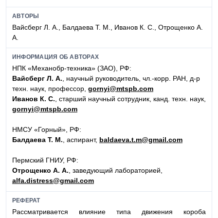
АВТОРЫ
Вайсберг Л. А., Балдаева Т. М., Иванов К. С., Отрощенко А.
А.
ИНФОРМАЦИЯ ОБ АВТОРАХ
НПК «Механобр-техника» (ЗАО), РФ:
Вайсберг Л. А.
, научный руководитель, чл.-корр. РАН, д-р
техн. наук, профессор,
gornyi@mtspb.com
Иванов К. С.
, старший научный сотрудник, канд. техн. наук,
gornyi@mtspb.com
НМСУ «Горный», РФ:
Балдаева Т. М.
, аспирант,
baldaeva.t.m@gmail.com
Пермский ГНИУ, РФ:
Отрощенко А. А.
, заведующий лабораторией,
alfa.distress@gmail.com
РЕФЕРАТ
Рассматривается влияние типа движения короба