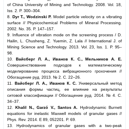
of China University of Mining and Technology. 2008. Vol. 18,
Iss. 2. P. 300–304.
8.
Dyr T., Wodzinski P.
Model particle velocity on a vibrating
surface // Physicochemical Problems of Mineral Processing.
2002. No. 35. P. 147–157.
9. Influence of vibration mode on the screening process / D.
Hailin, L. Chusheng, Z. Yuemin, Z. Lala // International J. of
Mining Science and Technology. 2013. Vol. 23, Iss. 1. P. 95–
98.
10.
Вайсберг Л. А., Иванов К. С., Мельников А. Е.
Совершенствование подходов к математическому
моделированию процесса вибрационного грохочения //
Обогащение руд. 2013. № 2. С. 22–26.
11.
Вайсберг Л. А., Иванов К. С.
Универсальный метод
описания формы частиц, ее влияние на результаты
ситовой классификации // Обогащение руд. 2014. № 4. C.
34–37.
12.
Khalil N., Garzó V., Santos A.
Hydrodynamic Burnett
equations for inelastic Maxwell models of granular gases //
Phys. Rev. 2014. E 89, 052201. P. 69.
13. Hydrodynamics of granular gases with a two-peak