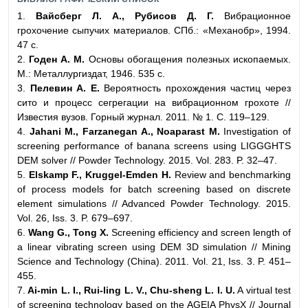
1.
Вайсберг Л. А., Рубисов Д. Г.
Вибрационное
грохочение сыпучих материалов. СПб.: «Механобр», 1994.
47 с.
2.
Годен А. М.
Основы обогащения полезных ископаемых.
М.: Металлургиздат, 1946. 535 с.
3.
Пелевин А. Е.
Вероятность прохождения частиц через
сито и процесс сегрегации на вибрационном грохоте //
Известия вузов. Горный журнал. 2011. № 1. С. 119–129.
4.
Jahani M., Farzanegan A., Noaparast M.
Investigation of
screening performance of banana screens using LIGGGHTS
DEM solver // Powder Technology. 2015. Vol. 283. P. 32–47.
5.
Elskamp F., Kruggel-Emden H.
Review and benchmarking
of process models for batch screening based on discrete
element simulations // Advanced Powder Technology. 2015.
Vol. 26, Iss. 3. P. 679–697.
6.
Wang G., Tong X.
Screening efficiency and screen length of
a linear vibrating screen using DEM 3D simulation // Mining
Science and Technology (China). 2011. Vol. 21, Iss. 3. P. 451–
455.
7.
Ai-min L. I., Rui-ling L. V., Chu-sheng L. I. U.
A virtual test
of screening technology based on the AGEIA PhysX // Journal