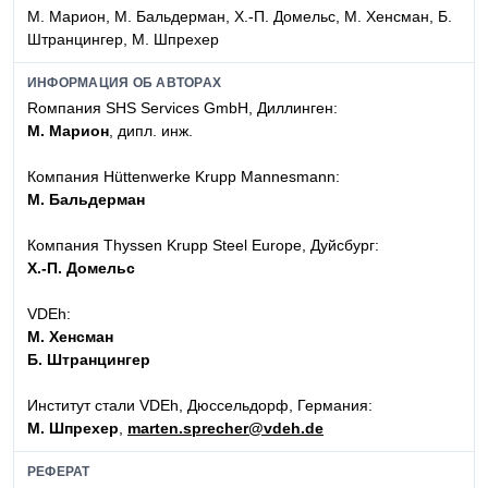
М. Марион, М. Бальдерман, Х.-П. Домельс, М. Хенсман, Б.
Штранцингер, М. Шпрехер
ИНФОРМАЦИЯ ОБ АВТОРАХ
Rомпания SHS Services GmbH, Диллинген:
М. Марион
, дипл. инж.
Компания Hüttenwerke Krupp Mannesmann:
М. Бальдерман
Компания Thyssen Krupp Steel Europe, Дуйсбург:
Х.-П. Домельс
VDEh:
М. Хенсман
Б. Штранцингер
Институт стали VDEh, Дюссельдорф, Германия:
М. Шпрехер
,
marten.sprecher@vdeh.de
РЕФЕРАТ