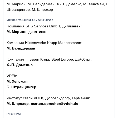
М. Марион, М. Бальдерман, Х.-П. Домельс, М. Хенсман, Б.
Штранцингер, М. Шпрехер
ИНФОРМАЦИЯ ОБ АВТОРАХ
Rомпания SHS Services GmbH, Диллинген:
М. Марион
, дипл. инж.
Компания Hüttenwerke Krupp Mannesmann:
М. Бальдерман
Компания Thyssen Krupp Steel Europe, Дуйсбург:
Х.-П. Домельс
VDEh:
М. Хенсман
Б. Штранцингер
Институт стали VDEh, Дюссельдорф, Германия:
М. Шпрехер
,
marten.sprecher@vdeh.de
РЕФЕРАТ