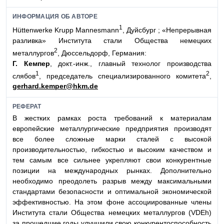
ИНФОРМАЦИЯ ОБ АВТОРЕ
1
Hüttenwerke Krupp Mannesmann
, Дуйсбург ; «Непрерывная
разливка» Института стали Общества немецких
2
металлургов
, Дюссельдорф, Германия:
Г. Кемпер
, докт.-инж., главный технолог производства
1
2
слябов
, председатель специализированного комитета
,
gerhard.kemper@hkm.de
РЕФЕРАТ
В жестких рамках роста требований к материалам
европейские металлургические предприятия производят
все более сложные марки сталей с высокой
производительностью, гибкостью и высоким качеством и
тем самым все сильнее укрепляют свои конкурентные
позиции на международных рынках. Дополнительно
необходимо преодолеть разрыв между максимальными
стандартами безопасности и оптимальной экономической
эффективностью. На этом фоне ассоциированные члены
Института стали Общества немецких металлургов (VDEh)
за прошедшие годы улучшили свою конкурентоспособность