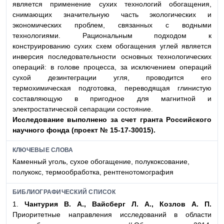
является применение сухих технологий обогащения,
снимающих значительную часть экологических и
экономических проблем, связанных с водными
технологиями. Рациональным подходом к
конструированию сухих схем обогащения углей является
инверсия последовательности основных технологических
операций: в голове процесса, за исключением операций
сухой дезинтеграции угля, проводится его
термохимическая подготовка, переводящая глинистую
составляющую в пригодное для магнитной и
электростатической сепарации состояние.
Исследование вы
полнено за счет гран
та Российского
науч
ного фонда (проект
№ 15-17-30015).
КЛЮЧЕВЫЕ СЛОВА
Каменный уголь, сухое обогащение, полукоксование,
полукокс, термообработка, рентгенотомография
БИБЛИОГРАФИЧЕСКИЙ СПИСОК
1.
Чантурия В. А., Вайс
берг Л. А., Козлов А. П.
Приоритетные направления исследований в области