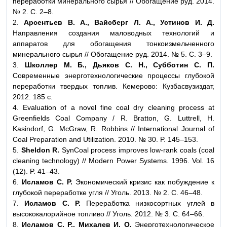
переработки минерального сырья // Обогащение руд. 2014.
№ 2. C. 2–8.
2.
Арсентьев В. А., Вайсберг Л. А., Устинов И. Д.
Направления создания маловодных технологий и
аппаратов для обогащения тонкоизмельченного
минерального сырья // Обогащение руд. 2014. № 5. С. 3–9.
3.
Школлер М. Б., Дьяков С. Н., Субботин С. П.
Современные энерготехнологические процессы глубокой
переработки твердых топлив. Кемерово: Кузбасвузиздат,
2012. 185 c.
4. Evaluation of a novel fine coal dry cleaning process at
Greenfields Coal Company / R. Bratton, G. Luttrell, H.
Kasindorf, G. McGraw, R. Robbins // International Journal of
Coal Preparation and Utilization. 2010. № 30. P. 145–153.
5.
Sheldon R.
SynCoal process improves low-rank coals (coal
cleaning technology) // Modern Power Systems. 1996. Vol. 16
(12). P. 41–43.
6.
Исламов С. Р.
Экономический кризис как побуждение к
глубокой переработке угля // Уголь. 2013. № 2. С. 46–48.
7.
Исламов С. Р.
Переработка низкосортных углей в
высококалорийное топливо // Уголь. 2012. № 3. С. 64–66.
8.
Исламов С. Р., Михалев И. О.
Энерготехнологическое