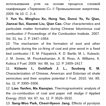
использование угля на основе процесса слоевой
газификации «Термококс-С» // Промышленная энергетика.
2009. № 10. С. 2–4.
9.
Yun Yu, Minghou Xu, Hong Yao, Dunxi Yu, Yu Qiao,
Jiancai Sui, Xiaowei Liu, Qian Cao.
Char characteristics and
particulate matter formation during Chinese bituminous coal
combustion // Proceedings of the Combustion Institute. 2007.
Vol. 31, Iss. 2. P. 1947–1954.
10. The mechanism of the formation of soot and other
pollutants during the co-firing of coal and pine wood in a fixed
bed combustor / E. M. Fitzpatrick, K. D. Bartle, M. L. Kubacki,
J. M. Jones, M. Pourkashanian, A. B. Ross, A. Williams, K.
Kubica // Fuel. 2009. Vol. 88, Iss. 12. P. 2409–2417.
11.
Külaots I., Goldfarb J. L., Suuberg E. M.
Characterization of Chinese, American and Estonian oil shale
semicokes and their sorptive potential // Fuel. 2010. Vol. 89,
Iss. 11. P. 3300–3306.
12.
Liao Yanfen, Ma Xiaoqian.
Thermogravimetric analysis of
the co-combustion of coal and paper mill sludge // Applied
Energy. 2010. Vol. 87, Iss. 11. P. 3526–3532.
13.
Sang-Woo Park, Cheol-Hyeon Jang.
Effects of pyrolysis