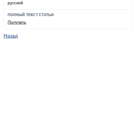
русский
ПОЛНЫЙ ТЕКСТ СТАТЬИ
Получить
Назад
© ИД "Руда и Металлы" 2011-2026
Наверх
На главную
Каталог
Подписки