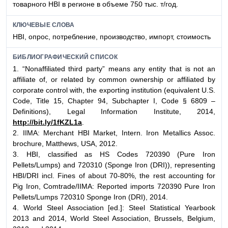
товарного HBI в регионе в объеме 750 тыс. т/год.
КЛЮЧЕВЫЕ СЛОВА
HBI, опрос, потребление, производство, импорт, стоимость
БИБЛИОГРАФИЧЕСКИЙ СПИСОК
1. “Nonaffiliated third party” means any entity that is not an
affiliate of, or related by common ownership or affiliated by
corporate control with, the exporting institution (equivalent U.S.
Code, Title 15, Chapter 94, Subchapter I, Code § 6809 –
Definitions), Legal Information Institute, 2014,
http://bit.ly/1fKZL1a
.
2. IIMA: Merchant HBI Market, Intern. Iron Metallics Assoc.
brochure, Matthews, USA, 2012.
3. HBI, classified as HS Codes 720390 (Pure Iron
Pellets/Lumps) and 720310 (Sponge Iron (DRI)), representing
HBI/DRI incl. Fines of about 70-80%, the rest accounting for
Pig Iron, Comtrade/IIMA: Reported imports 720390 Pure Iron
Pellets/Lumps 720310 Sponge Iron (DRI), 2014.
4. World Steel Association [ed.]: Steel Statistical Yearbook
2013 and 2014, World Steel Association, Brussels, Belgium,