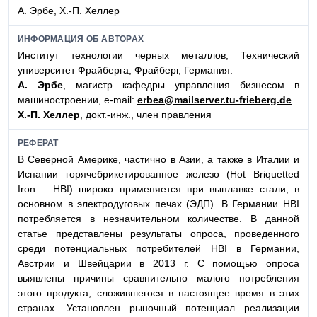
А. Эрбе, Х.-П. Хеллер
ИНФОРМАЦИЯ ОБ АВТОРАХ
Институт технологии черных металлов, Технический
университет Фрайберга, Фрайберг, Германия:
А. Эрбе
, магистр кафедры управления бизнесом в
машиностроении, e-mail:
erbea@mailserver.tu-frieberg.de
Х.-П. Хеллер
, докт.-инж., член правления
РЕФЕРАТ
В Северной Америке, частично в Азии, а также в Италии и
Испании горячебрикетированное железо (Hot Briquetted
Iron – HBI) широко применяется при выплавке стали, в
основном в электродуговых печах (ЭДП). В Германии HBI
потребляется в незначительном количестве. В данной
статье представлены результаты опроса, проведенного
среди потенциальных потребителей HBI в Германии,
Австрии и Швейцарии в 2013 г. С помощью опроса
выявлены причины сравнительно малого потребления
этого продукта, сложившегося в настоящее время в этих
странах. Установлен рыночный потенциал реализации