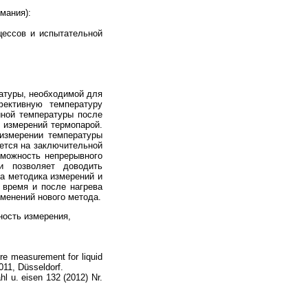
мания):
цессов и испытательной
ратуры, необходимой для
фективную температуру
иной температуры после
 измерений термопарой.
измерении температуры
яется на заключительной
зможность непрерывного
и позволяет доводить
на методика измерений и
 время и после нагрева
менений нового метода.
ность измерения,
ure measurement for liquid
011, Düsseldorf.
ahl u. eisen 132 (2012) Nr.