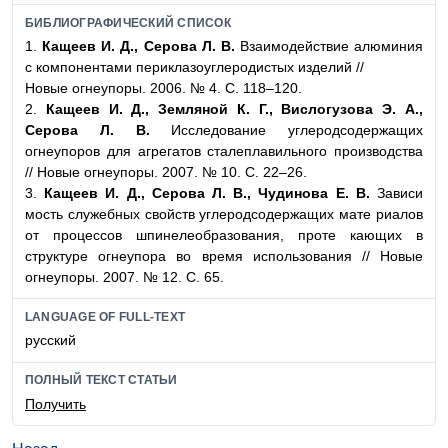
БИБЛИОГРАФИЧЕСКИЙ СПИСОК
1.
Кащеев И. Д., Серова Л. В.
Взаимодействие алюминия
с компонентами периклазоуглеродистых изделий //
Новые огнеупоры. 2006. № 4. С. 118–120.
2.
Кащеев И. Д., Земляной К. Г., Вислогузова Э. А.,
Серова Л. В.
Исследование углеродсодержащих
огнеупоров для агрегатов сталеплавильного производства
// Новые огнеупоры. 2007. № 10. С. 22–26.
3.
Кащеев И. Д., Серова Л. В., Чудинова Е. В.
Зависи
мость служебных свойств углеродсодержащих мате риалов
от процессов шпинелеобразования, проте кающих в
структуре огнеупора во время использования // Новые
огнеупоры. 2007. № 12. С. 65.
LANGUAGE OF FULL-TEXT
русский
ПОЛНЫЙ ТЕКСТ СТАТЬИ
Получить