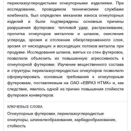
периклазоуглеродистыми огнеупорными изделиями. При
исследовании, проводимом техническими службами
комбината, был определен механизм износа огнеупорных
изделий и были подтверждены основные причины
разрушения футеровки: тепловой удар, растрескивание,
пропитка огнеупоров металлом и шлаком, окисление
углерода, эрозия и отслоение обезуглероженного слоя,
эрозия от нисходящих и восходящих потоков металла при
продувке. Исследования шлаков, взятых со стен футеровок,
позволили объяснить их повышенную агрессивность к
огнеупорной футеровке. Изучение вещественного состава
и структуры периклазоуглеродистых огнеупоров позволило
сформулировать основные требования к огнеупорным
футеровкам, поставляемым на ОАО «ЕВРАЗ НТМК» и, как
следствие, явилось одной из причин повышения стойкости
футеровок конвертеров.
КЛЮЧЕВЫЕ СЛОВА
Огнеупорные футеровки, периклазоуглеродистые
огнеупоры, шпинелеобразование, карбидообразование,
стойкость