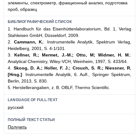
элементы, спектрометр, фракционный анализ, подготовка
проб, образец
БИБЛИОГРАФИЧЕСКИЙ СПИСОК
1. Handbuch für das Eisenhüttenlaboratorium, Bd. 1, Verlag
Stahleisen GmbH, Düsseldorf, 2009.
2.
Cammann, K.
: Instrumentelle Analytik, Spektrum Verlag,
Heidelberg, 2001, S. 4-1/101.
3.
Kellner, R.; Mermet, J.-M.; Otto, M; Widmer, H. M.
:
Analytical Chemistry, Wiley-VCH, Weinheim, 1997, S. 433/64.
4.
Skoog, D. A.; Holler, F. J.; Crouch, S. R.; Niessner, R.
[Hrsg.]
: Instrumentelle Analytik, 6. Aufl., Springer Spektrum,
Berlin, 2013, S. 830.
5. Herstellerangaben, z. B. OBLF, Thermo Scientific.
LANGUAGE OF FULL-TEXT
русский
ПОЛНЫЙ ТЕКСТ СТАТЬИ
Получить