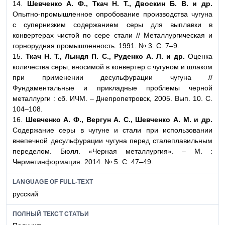
14.
Шевченко А. Ф., Ткач Н. Т., Двоскин Б. В. и др.
Опытно-промышленное опробование производства чугуна
с супернизким содержанием серы для выплавки в
конвертерах чистой по сере стали // Металлургическая и
горнорудная промышленность. 1991. № 3. С. 7–9.
15.
Ткач Н. Т., Лындя П. С., Руденко А. Л. и др.
Оценка
количества серы, вносимой в конвертер с чугуном и шлаком
при применении десульфурации чугуна //
Фундаментальные и прикладные проблемы черной
металлурги : сб. ИЧМ. – Днепропетровск, 2005. Вып. 10. С.
104–108.
16.
Шевченко А. Ф., Вергун А. С., Шевченко А. М. и
др.
Содержание серы в чугуне и стали при использовании
внепечной десульфурации чугуна перед сталеплавильным
переделом. Бюлл. «Черная металлургия». – М. :
Черметинформация. 2014. № 5. С. 47–49.
LANGUAGE OF FULL-TEXT
русский
ПОЛНЫЙ ТЕКСТ СТАТЬИ