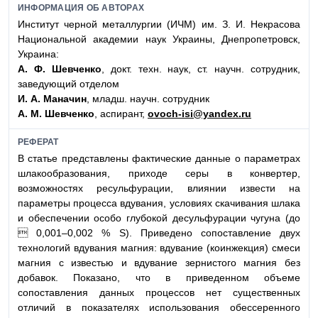
ИНФОРМАЦИЯ ОБ АВТОРАХ
Институт черной металлургии (ИЧМ) им. З. И. Некрасова
Национальной академии наук Украины, Днепропетровск,
Украина:
А. Ф. Шевченко
, докт. техн. наук, ст. научн. сотрудник,
заведующий отделом
И. А. Маначин
, младш. научн. сотрудник
А. М. Шевченко
, аспирант,
ovoch-isi@yandex.ru
РЕФЕРАТ
В статье представлены фактические данные о параметрах
шлакообразования, приходе серы в конвертер,
возможностях ресульфурации, влиянии извести на
параметры процесса вдувания, условиях скачивания шлака
и обеспечении особо глубокой десульфурации чугуна (до
 0,001–0,002 % S). Приведено сопоставление двух
технологий вдувания магния: вдувание (коинжекция) смеси
магния с известью и вдувание зернистого магния без
добавок. Показано, что в приведенном объеме
сопоставления данных процессов нет существенных
отличий в показателях использования обессеренного