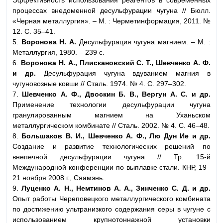
Эффективность использования реагентов в современных
процессах внедоменной десульфурации чугуна // Бюлл.
«Черная металлургия». – М. : Черметинформация, 2011. №
12. С. 35–41.
5.
Воронова Н. А.
Десульфурация чугуна магнием. – М. :
Металлургия, 1980. – 239 с.
6.
Воронова Н. А., Плискановский С. Т., Шевченко А. Ф.
и др.
Десульфурация чугуна вдуванием магния в
чугуновозные ковши // Сталь. 1974. № 4. С. 297–302.
7.
Шевченко А. Ф., Двоскин Б. В., Вергун А. С. и др.
Применение технологии десульфурации чугуна
гранулированным магнием на Уханьском
металлургическом комбинате // Сталь. 2002. № 4. С. 46–48.
8.
Большаков В. И., Шевченко А. Ф., Лю Дун Ие и
др.
Создание и развитие технологических решений по
внепечной десульфурации чугуна // Тр. 15-й
Международной конференции по выплавке стали. КНР, 19–
21 ноября 2008 г., Сяамэнь.
9.
Луценко А. Н., Немтинов А. А., Зинченко С. Д. и др.
Опыт работы Череповецкого металлургического комбината
по достижению ультранизкого содержания серы в чугуне с
использованием крупнотоннажной установки