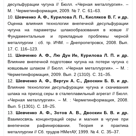
десульфурации чугуна // Бюлл. «Черная металлургия». –
М. : Черметинформация, 2009. № 7. С. 61–63.
10.
Шевченко А. Ф., Курилова Л. П., Кисляков В. Г.
и др.
Оценка влияния технологии внепечной десульфурации
чугуна на параметры шлакообразования в ковше //
Фундаментальные и прикладные проблемы черной
металлургии : сб. тр. ИЧМ. – Днепропетровск, 2008. Вып.
17. С. 116–123.
11.
Шевченко А. Ф., Лю Дун Ие, Курилова Л. П. и др.
Влияние внепечной подготовки чугуна на потери чугуна с
ковшовым шлаком // Бюлл. «Черная металлургия». – М. :
Черметинформация, 2009. Вып. 2 (1310). С. 31–35.
12.
Шевченко А. Ф., Вергун А. С., Двоскин Б. В. и др.
Влияние технологии десульфурации чугуна и скачивания
шлака на приход серы в сталеплавильный агрегат // Бюлл.
«Черная металлургия». – М. : Черметинформация, 2008.
Вып. 5 (1301). С. 18–25.
13.
Шевченко А. Ф., Зотов А. В., Двоскин Б. В. и
др.
Взаимосвязь концентраций серы и магния в чугуне при
внепечном рафинировании. Теория и практика
металлургии // Сб. трудов НМетАУ, 1999. № 4. С. 35–37.