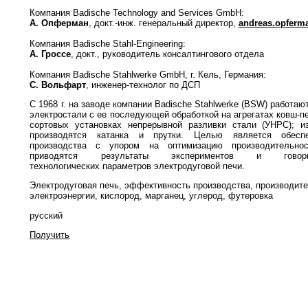
Компания Badische Technology and Services GmbH:
А. Опферман
, докт.-инж. генеральный директор,
andreas.opferm
Компания Badische Stahl-Engineering:
А. Гроссе
, докт., руководитель консалтингового отдела
Компания Badische Stahlwerke GmbH, г. Кель, Германия:
С. Вольфарт
, инженер-технолог по ДСП
С 1968 г. на заводе компании Badische Stahlwerke (BSW) работаю
электростали с ее последующей обработкой на агрегатах ковш-пе
сортовых установках непрерывной разливки стали (УНРС); из
производятся катанка и прутки. Целью является обесп
производства с упором на оптимизацию производительно
приводятся результаты экспериментов и гов
технологических параметров электродуговой печи.
Электродуговая печь, эффективность производства, производите
электроэнергии, кислород, марганец, углерод, футеровка
русский
Получить