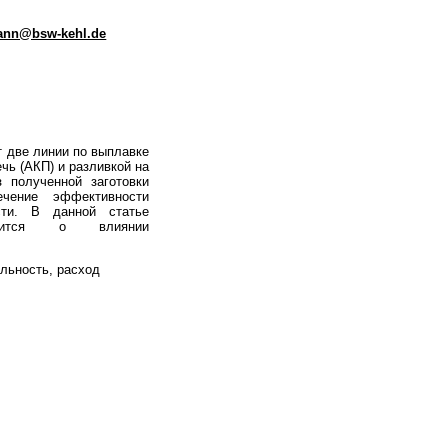
ann@bsw-kehl.de
т две линии по выплавке
чь (АКП) и разливкой на
 полученной заготовки
ечение эффективности
сти. В данной статье
орится о влиянии
льность, расход