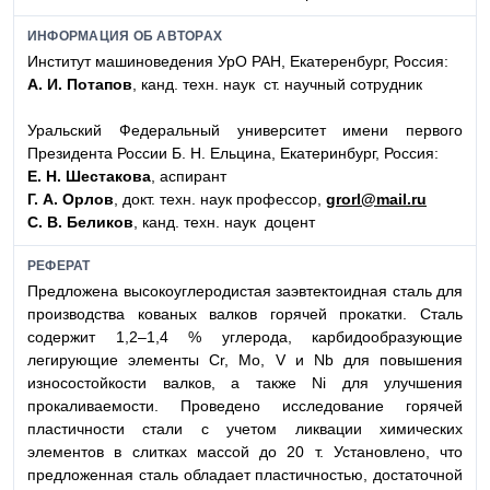
ИНФОРМАЦИЯ ОБ АВТОРАХ
Институт машиноведения УрО РАН, Екатеренбург, Россия:
А. И. Потапов
, канд. техн. наук ст. научный сотрудник
Уральский Федеральный университет имени первого
Президента России Б. Н. Ельцина, Екатеринбург, Россия:
Е. Н. Шестакова
, аспирант
Г. А. Орлов
, докт. техн. наук профессор,
grorl@mail.ru
С. В. Беликов
, канд. техн. наук доцент
РЕФЕРАТ
Предложена высокоуглеродистая заэвтектоидная сталь для
производства кованых валков горячей прокатки. Сталь
содержит 1,2–1,4 % углерода, карбидообразующие
легирующие элементы Cr, Mo, V и Nb для повышения
износостойкости валков, а также Ni для улучшения
прокаливаемости. Проведено исследование горячей
пластичности стали с учетом ликвации химических
элементов в слитках массой до 20 т. Установлено, что
предложенная сталь обладает пластичностью, достаточной