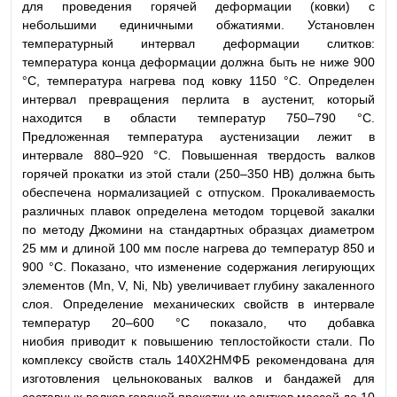
для проведения горячей деформации (ковки) с
небольшими единичными обжатиями. Установлен
температурный интервал деформации слитков:
температура конца деформации должна быть не ниже 900
°С, температура нагрева под ковку 1150 °С. Определен
интервал превращения перлита в аустенит, который
находится в области температур 750–790 °С.
Предложенная температура аустенизации лежит в
интервале 880–920 °С. Повышенная твердость валков
горячей прокатки из этой стали (250–350 НВ) должна быть
обеспечена нормализацией с отпуском. Прокаливаемость
различных плавок определена методом торцевой закалки
по методу Джомини на стандартных образцах диаметром
25 мм и длиной 100 мм после нагрева до температур 850 и
900 °С. Показано, что изменение содержания легирующих
элементов (Mn, V, Ni, Nb) увеличивает глубину закаленного
слоя. Определение механических свойств в интервале
температур 20–600 °С показало, что добавка
ниобия приводит к повышению теплостойкости стали. По
комплексу свойств сталь 140Х2НМФБ рекомендована для
изготовления цельнокованых валков и бандажей для