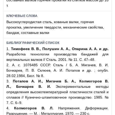
составных валков горячей прокатки из слитков массой до 10
т.
КЛЮЧЕВЫЕ СЛОВА
Высокоуглеродистая сталь, кованые валки, горячая
прокатка, увеличение твердости, механические свойства,
бандаж, составные валки
БИБЛИОГРАФИЧЕСКИЙ СПИСОК
1.
Тимофеев В. В., Полушин А. А., Опарина А. А. и др.
Разработка технологии производства бандажей для
вертикальных валков // Сталь. 2001. № 11. С. 47–48.
2. А. с. 1076485 СССР. Сталь / Б. А. Мигачев, В. И.
Бочкарев, П. В. Склюев, А. И. Потапов и др. ; опубл.
28.02.1984, Бюл. № 8.
3.
Потапов А. И., Мигачев Б. А., Колмогоров В.
Л., Бочкарев В. И.
Экспериментальные методы
определения высокотемпературной пластичности сталей и
сплавов // Кузнечно-штамповочное производство. 1985. №
7. С. 6–9.
4.
Колмогоров В. Л.
Напряжения. Деформации.
Разрушение. — М. : Металлургия, 1970. — 230 с.