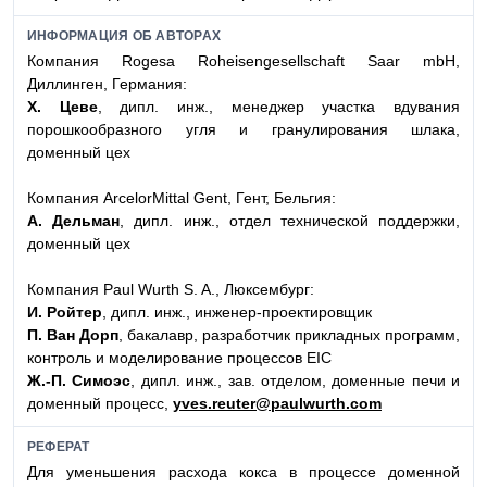
ИНФОРМАЦИЯ ОБ АВТОРАХ
Компания Rogesa Roheisengesellschaft Saar mbH,
Диллинген, Германия:
Х. Цеве
, дипл. инж., менеджер участка вдувания
порошкообразного угля и гранулирования шлака,
доменный цех
Компания ArcelorMittal Gent, Гент, Бельгия:
А. Дельман
, дипл. инж., отдел технической поддержки,
доменный цех
Компания Paul Wurth S. A., Люксембург:
И. Ройтер
, дипл. инж., инженер-проектировщик
П. Ван Дорп
, бакалавр, разработчик прикладных программ,
контроль и моделирование процессов EIC
Ж.-П. Симоэс
, дипл. инж., зав. отделом, доменные печи и
доменный процесс,
yves.reuter@paulwurth.com
РЕФЕРАТ
Для уменьшения расхода кокса в процессе доменной