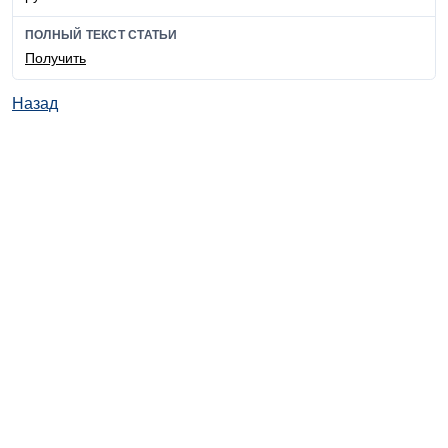
ПОЛНЫЙ ТЕКСТ СТАТЬИ
Получить
Назад
© ИД "Руда и Металлы" 2011-2026
Наверх
На главную
Каталог
Подписки