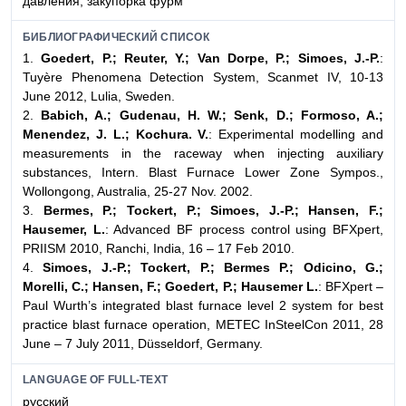
давления, закупорка фурм
БИБЛИОГРАФИЧЕСКИЙ СПИСОК
1.
Goedert, P.; Reuter, Y.; Van Dorpe, P.; Simoes, J.-P.
:
Tuyère Phenomena Detection System, Scanmet IV, 10-13
June 2012, Lulia, Sweden.
2.
Babich, A.; Gudenau, H. W.; Senk, D.; Formoso, A.;
Menendez, J. L.; Kochura. V.
: Experimental modelling and
measurements in the raceway when injecting auxiliary
substances, Intern. Blast Furnace Lower Zone Sympos.,
Wollongong, Australia, 25-27 Nov. 2002.
3.
Bermes, P.; Tockert, P.; Simoes, J.-P.; Hansen, F.;
Hausemer, L.
: Advanced BF process control using BFXpert,
PRIISM 2010, Ranchi, India, 16 – 17 Feb 2010.
4.
Simoes, J.-P.; Tockert, P.; Bermes P.; Odicino, G.;
Morelli, C.; Hansen, F.; Goedert, P.; Hausemer L.
: BFXpert –
Paul Wurth’s integrated blast furnace level 2 system for best
practice blast furnace operation, METEC InSteelCon 2011, 28
June – 7 July 2011, Düsseldorf, Germany.
LANGUAGE OF FULL-TEXT
русский