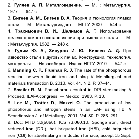
2.
Гуляев А. П.
Металловедение. — М. : Металлургия,
1977. — 647 с.
3.
Бигеев А. М., Бигеев В. А.
Теория и технология плавки
стали. — М. : Металлургиздает — МГТУ, 2000. — 544 с.
4.
Трахимович В. И., Шалимов А. Г.
Использование
железа прямого восстановления при выплавке стали. — М.
: Металлургия, 1982. — 248 с.
5.
Гудим Ю. А., Зинуров И. Ю., Кисеев А. Д.
Про
изводство стали в дуговых печах. Конструкции, технология,
материалы. — Новосибирск : Изд-во НГТУ, 2010. — 547 с.
6.
Manning C. P., Fruehan R. J.
The rate of the phosphorous
reaction between liquid iron and slag // Metallurgical and
materials transaction B. 2013. Vol. 44, N 2. P. 37–44.
7.
Smailer R. M.
Phosphorous control in DRI steelmaking //
Proceed. ILAFA congress. — Mexico, 1983. P. 13.
8.
Lee M., Trotter D., Mazzei O.
The production of low
phosphorus and nitrogen steels in an EAF using HBI //
Scandinavian J. of Metallurgy. 2001. Vol. 30. P. 286–291.
9. Doc: MTD 30(5066). ICS 73.060.10. Sponge iron, direct
reduced iron (DRI), hot briqueted iron (HBI), cold briqueted
iron (CBI) for steelmaking in induction furnace; accept 15 Sept.