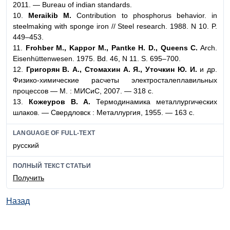
2011. — Bureau of indian standards.
10.
Meraikib M.
Contribution to phosphorus behavior. in
steelmaking with sponge iron // Steel research. 1988. N 10. P.
449–453.
11.
Frohber M., Kappor M., Pantke H. D., Queens C.
Arch.
Eisenhüttenwesen. 1975. Bd. 46, N 11. S. 695–700.
12.
Григорян В. А., Стомахин А. Я., Уточкин Ю. И.
и др.
Физико-химические расчеты электросталеплавильных
процессов — М. : МИСиС, 2007. — 318 с.
13.
Кожеуров В. А.
Термодинамика металлургических
шлаков. — Свердловск : Металлургия, 1955. — 163 с.
LANGUAGE OF FULL-TEXT
русский
ПОЛНЫЙ ТЕКСТ СТАТЬИ
Получить
Назад