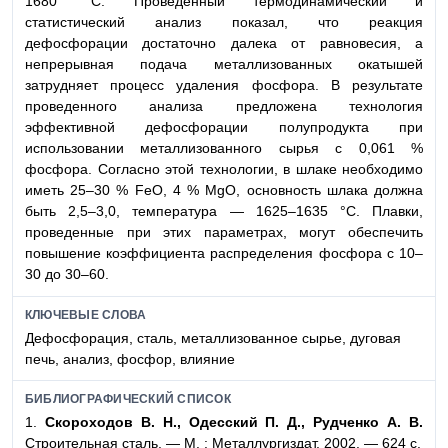
1680 °C. Проведенный термодинамический и
статистический анализ показал, что реакция
дефосфорации достаточно далека от равновесия, а
непрерывная подача металлизованных окатышей
затрудняет процесс удаления фосфора. В результате
проведенного анализа предложена технология
эффективной дефосфорации полупродукта при
использовании металлизованного сырья с 0,061 %
фосфора. Согласно этой технологии, в шлаке необходимо
иметь 25–30 % FeO, 4 % MgO, основность шлака должна
быть 2,5–3,0, температура — 1625–1635 °C. Плавки,
проведенные при этих параметрах, могут обеспечить
повышение коэффициента распределения фосфора с 10–
30 до 30–60.
КЛЮЧЕВЫЕ СЛОВА
Дефосфорация, сталь, металлизованное сырье, дуговая
печь, анализ, фосфор, влияние
БИБЛИОГРАФИЧЕСКИЙ СПИСОК
1.
Скороходов В. Н., Одесский П. Д., Рудченко А. В.
Строительная сталь. — М. : Металлургиздат, 2002. — 624 с.