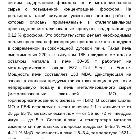
низким содержанием фосфора, но и металлизованное
сырье с повышенной концентрацией фосфора. На
реальность такой ситуации указывают авторы работ, в
которых описаны применяемые в сталеплавильном
производстве металлизованные продукты, содержащие до
0,12 % фосфора. Это обстоятельство делает необходимым
анализ процесса дефосфорации при плавке этого продукта
в современной высокомощной дуговой печи. Такая печь
вместимостью 220 т с выпуском 185 т жидкого металла и
остатком металла в печи 30–35 т работает на
металлургическом заводе EZZ Flat Steel в Египте.
Мощность печи составляет 133 МВА. Действующая на
заводе технология предусматривает как порционную, так и
непрерывную подачу в печь металлизованного сырья
(металлизованных окатышей — МО и
горячебрикетированного железа — ГБЖ). В составе шихты
МО и ГБЖ используют в соотношении 1:1 в количестве от
25 до 65 %; металлический лом — от 36 до 72 %, твердый
чугун — до 5 т. Состав шлака и температура металла
изменяются при плавках в широких пределах: 5–55 % FeO,
4–11 % MgO, основность шлака 1,8–3,4, температура 1621–