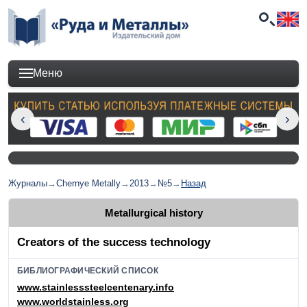
Меню
Журналы
→
Chernye Metally
→
2013
→
№5
→
Назад
Metallurgical history
Creators of the success technology
БИБЛИОГРАФИЧЕСКИЙ СПИСОК
www.stainlesssteelcentenary.info
www.worldstainless.org