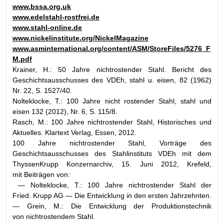
www.bssa.org.uk
www.edelstahl-rostfrei.de
www.stahl-online.de
www.nickelinstitute.org/NickelMagazine
www.asminternational.org/content/ASM/StoreFiles/5276_F
M.pdf
Krainer, H.: 50 Jahre nichtrostender Stahl. Bericht des
Geschichtsausschusses des VDEh, stahl u. eisen, 82 (1962)
Nr. 22, S. 1527/40.
Nolteklocke, T.: 100 Jahre nicht rostender Stahl, stahl und
eisen 132 (2012), Nr. 6, S. 115/8.
Rasch, M.: 100 Jahre nichtrostender Stahl, Historisches und
Aktuelles. Klartext Verlag, Essen, 2012.
100 Jahre nichtrostender Stahl, Vorträge des
Geschichtsausschusses des Stahlinstituts VDEh mit dem
ThyssenKrupp Konzernarchiv, 15. Juni 2012, Krefeld,
mit Beiträgen von:
— Nolteklocke, T.: 100 Jahre nichtrostender Stahl der
Fried. Krupp AG — Die Entwicklung in den ersten Jahrzehnten.
— Grein, M.: Die Entwicklung der Produktionstechnik
von nichtrostendem Stahl.