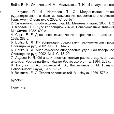
Бойко В. Ф., Литвинова Н. М., Мельникова Т. Н., Институт горно
к
1. Круппа П. И., Нестеров П. О. Модернизация технол
рудоподготовки на базе использования современного отечеств
Горн. журн. Спецвыпуск. 2003. С. 56–57.
2. Справочник по обогащению руд. М.: Металлургиздат, 1950. Т. 2
3. Фролов Ю. Г. Курс коллоидной химии. Поверхностные явлени
М.: Химия, 1982. 400 с.
4. Серго Е. Е. Дробление, измельчение и грохочение полезных
1985. 285 с.
5. Бойко В. Ф. Интерпретация средствами гранулометрии проце
Обогащение руд. 2002. № 6. С. 14–17.
6. Бойко В. Ф. Аналитическое определение удельной поверхнос
Обогащение руд. 2002. № 4. С. 18–20.
7. Авдеев Н. Я. Об аналитическом методе расчета седиментоме
анализа. Ростов-на-Дону: Изд-во Ростовского ун-та, 1964. 203 с.
8. Батугин С. А., Бирюков А. В., Кылытчанов Р. М. Грануло
Новосибирск: Наука, 1989. 176 с.
9. Вентцель Е. С. Теория вероятностей. М.: Наука, 1969. 576 с.
русский
Получить