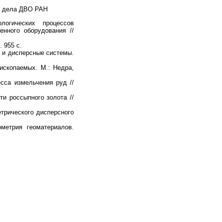
го дела ДВО РАН
огических процессов
енного оборудования //
. 955 с.
я и дисперсные системы.
 ископаемых. М.: Недра,
сса измельчения руд //
ти россыпного золота //
трического дисперсного
метрия геоматериалов.