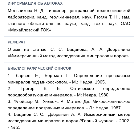
ИНФОРМАЦИЯ ОБ АВТОРАХ
Мельникова Н. Д., инженер центральной технологической
лаборатории, канд. геол.-минерал. наук, Гзогян Т. Н., зам.
главного обогатителя по науке, канд. техн. наук, ОАО
«Михайловский ГОК»
РЕФЕРАТ
Отзыв на статью С. С. Бацанова, А. А. Добрынина
«Иммерсионный метод исследования минералов и пород».
БИБЛИОГРАФИЧЕСКИЙ СПИСОК
1.
Ларсен Е., Бергман Г.
Определение прозрачных
минералов под микроскопом. - М.: Недра, 1965.
2.
Трегер В. Е.
Оптическое определение
породообразующих минералов. - М: Недра, 1980.
3.
Флейшер М., Уилкокс Р., Матцко Дж.
Микроскопическое
определение прозрачных минералов. - Л.: Недра, 1987.
4.
Бацанов С. С., Добрынин А. А.
Иммерсионный метод
исследования минералов и пород //Горный журнал. - 2002.
- № 2.