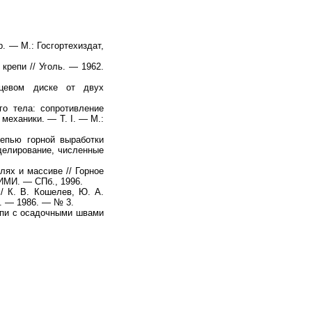
. — М.: Госгортехиздат,
 крепи // Уголь.
—
1962.
цевом диске от двух
о тела: сопротивление
механики. — Т. I. — М.:
епью горной выработки
делирование, численные
ях и массиве // Горное
НИМИ.
—
СПб., 1996.
/ К. В. Кошелев, Ю. А.
.
—
1986. — № 3.
епи с осадочными швами