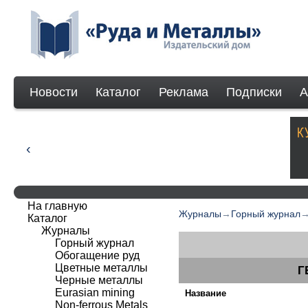
Новости
Каталог
Реклама
Подписки
А
На главную
Журналы
→
Горный журнал
Каталог
Журналы
Горный журнал
Обогащение руд
Цветные металлы
Г
Черные металлы
Eurasian mining
Название
Non-ferrous Мetals