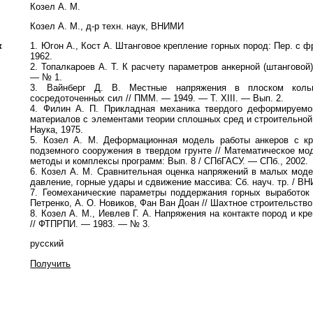
Козел А. М.
Козел А. М., д-р техн. наук, ВНИМИ
к
1.
Югон А., Кост А.
Штанговое крепление горных пород: Пер. с фр
1962.
2.
Топалкароев А. Т.
К расчету параметров анкерной (штанговой)
—
№ 1.
3.
Вайнберг Д. В.
Местные напряжения в плоском коль
сосредоточенных сил // ПММ.
—
1949. — Т. XIII. — Вып. 2.
4.
Филин А. П.
Прикладная механика твердого деформируемог
материалов с элементами теории сплошных сред и строительной 
Наука, 1975.
5.
Козел А. М.
Деформационная модель работы анкеров с кр
подземного сооружения в твердом грунте // Математическое мо
методы и комплексы программ: Вып. 8 / СПбГАСУ. — СПб., 2002.
6.
Козел А. М.
Сравнительная оценка напряжений в малых модел
давление, горные удары и сдвижение массива: Сб. науч. тр. / В
7.
Геомеханические
параметры поддержания горных выработок 
Петренко, А. О. Новиков, Фан Ван Доан // Шахтное строительство
8.
Козел А. М., Иевлев Г. А.
Напряжения на контакте пород и кр
// ФТПРПИ. — 1983. — № 3.
русский
Получить