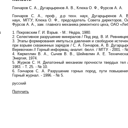
Гончаров С. А., Дугарцыренов А. В., Клюка О. Ф., Фурсов А. А.
Гончаров С. А., проф., д-р техн. наук, Дугарцыренов А. В.
наук, МГГУ; Клюка О. Ф., председатель Совета директоров, 
Фурсов А. А., зам. главного механика ремонтного цеха, ОАО «Л
к
1. Покровским Г. И. Взрыв. - М.: Недра, 1980.
2. Селективное разрушение минералов / Под ред. В. И. Ревнивце
3. Этапы формирования импульса давления и свободное истечен
при взрыве скважинных зарядов / С. А. Гончаров, А. В. Дугарцыр
Веревочкин // Горный информац.-аналит. бюлл. / МГГУ.
-
2001.
-
№
4. Кмрмллмн В. А., Сычев В. В., Шейнвлмн А. E
. Техническ
Энергия, 1974.
5. Журков С. Н. Дилатонный механизм прочности твердых тел /
1983. - Т. 25. - № 10.
6. Гончаров С. А. Разрушение горных пород, пути повышения
Горный журнал.
- 1996. - № 5.
русский
Получить