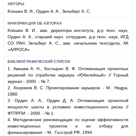
АВТОРЫ
Клишин В. И., Ордин А. А., Зельберг А. С.
ИНФОРМАЦИЯ ОБ АВТОРАХ
Клишин В. И., зам. директора института, д-р техн. наук,
Ордин А. А., старший науч. сотрудник, д-р техн. наук, ИГД
СО РАН; Зельберг А. С., зам. начальника техотдела, АК
«АЛРОСА»
БИБЛИОГРАФИЧЕСКИЙ СПИСОК
1.
Акишев А.
Н.,
Костырин В. Ф.
Оптимизация проектных
решений по отработке карьера «Юбилейный» // Горный
журнал - 2000. - № 7.
2.
Хохряков В. С.
Проектирование карьеров. - М.: Недра,
1980.
3.
Ордин А. А., Ордин Д. А.
Оптимизация проектной
мощности шахты в условиях инвестиционного риска //
ФТПРПИ. - 2000. - № 1.
4.
Методические
рекомендации по оценке эффективности
инвестиционных проектов и их отбору для
финансирования. - М.: Госстрой РФ, 1994.