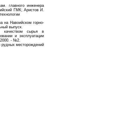
ам. главного инженера
оийский ГМК; Аристов И.
технологии
ва на Навоийском горно-
ьный выпуск.
я качеством сырья в
овании и эксплуатации
2000. - №2.
ки рудных месторождений