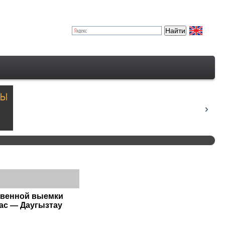
твенной выемки
ас — Даугызтау