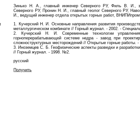
Зинько Н. А., главный инженер Северного РУ, Филь В. И., з
Северного РУ, Пронин Н. И., главный геолог Северного РУ, Нав
И., ведущий инженер отдела открытых горных работ, ВНИПИпром
к
1. Кучерский Н. И. Основные направления развития производст
металлургическом комбинате // Горный журнал. - 2002. - Специал
2. Кучерский Н. И. Современные технологии управлени
горноперерабатывающей системе недра - завод при проектир
сложноструктурных месторождений // Открытые горные работы. - 
3. Иноземцев С. Б. Геофизические аспекты разведки и разработ
// Горный журнал. - 1998. №2.
русский
Получить