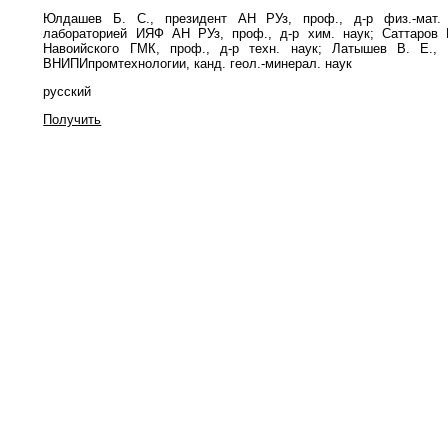
Юлдашев Б. С., президент АН РУз, проф., д-р физ.-мат. 
лабораторией ИЯФ АН РУз, проф., д-р хим. наук; Саттаров 
Навоийского ГМК, проф., д-р техн. наук; Латышев В. Е., 
ВНИПИпромтехнологии, канд. геол.-минерал. наук
русский
Получить