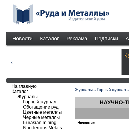
Новости
Каталог
Реклама
Подписки
А
На главную
Журналы
→
Горный журнал
Каталог
Журналы
Горный журнал
НАУЧНО-Т
Обогащение руд
Цветные металлы
Черные металлы
Eurasian mining
Название
Non-ferrous Мetals