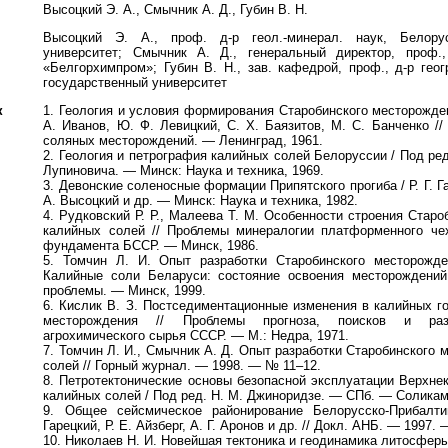
Высоцкий Э. А., Смычник А. Д., Губин В. Н.
Высоцкий Э. А., проф. д-р геол.-минерал. наук, Белорус
университет; Смычник А. Д., генеральный директор, проф.
«Белгорхимпром»; Губин В. Н., зав. кафедрой, проф., д-р гео
государственный университет
к
1. Геология и условия формирования Старобинского месторожде
А. Иванов, Ю. Ф. Левицкий, С. Х. Баязитов, М. С. Банченко /
соляных месторождений. — Ленинград, 1961.
2. Геология и петрография калийных солей Белоруссии / Под ред
Лупиновича. — Минск: Наука и техника, 1969.
3. Девонские соленосные формации Припятского прогиба / Р. Г. Га
А. Высоцкий и др. — Минск: Наука и техника, 1982.
4. Рудковский Р. Р., Малеева Т. М. Особенности строения Стар
калийных солей // Проблемы минералогии платформенного чех
фундамента БССР. — Минск, 1986.
5. Томчин Л. И. Опыт разработки Старобинского месторожде
Калийные соли Беларуси: состояние освоения месторождений,
проблемы. — Минск, 1999.
6. Кислик В. З. Постседиментационные изменения в калийных г
месторождения // Проблемы прогноза, поисков и раз
агрохимического сырья СССР. — М.: Недра, 1971.
7. Томчин Л. И., Смычник А. Д. Опыт разработки Старобинского
солей // Горный журнал. — 1998. — № 11–12.
8. Петротектонические основы безопасной эксплуатации Верхне
калийных солей / Под ред. Н. М. Джиноридзе. — СПб. — Соликам
9. Общее сейсмическое районирование Белорусско-Прибалтий
Гарецкий, Р. Е. Айзберг, А. Г. Аронов и др. // Докл. АНБ. — 1997.
10. Николаев Н. И. Новейшая тектоника и геодинамика литосферы