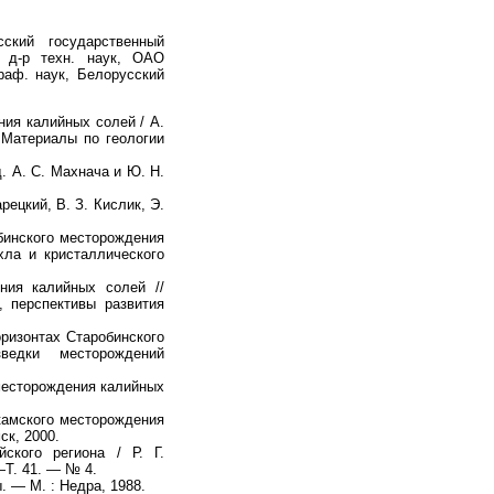
ский государственный
, д-р техн. наук, ОАО
граф. наук, Белорусский
ния калийных солей / А.
/ Материалы по геологии
. А. С. Махнача и Ю. Н.
рецкий, В. З. Кислик, Э.
обинского месторождения
ла и кристаллического
ния калийных солей //
 перспективы развития
оризонтах Старобинского
ведки месторождений
 месторождения калийных
камского месторождения
ск, 2000.
ского региона / Р. Г.
 —Т. 41. — № 4.
. — М. : Недра, 1988.