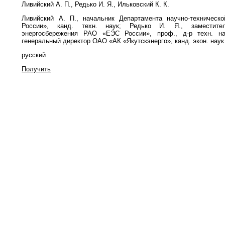
Ливийский А. П., Редько И. Я., Ильковский К. К.
Ливийский А. П., начальник Департамента научно-техничес
России», канд. техн. наук; Редько И. Я., заместите
энергосбережения РАО «ЕЭС России», проф., д-р техн. на
генеральный директор ОАО «АК «Якутскэнерго», канд. экон. наук
русский
Получить