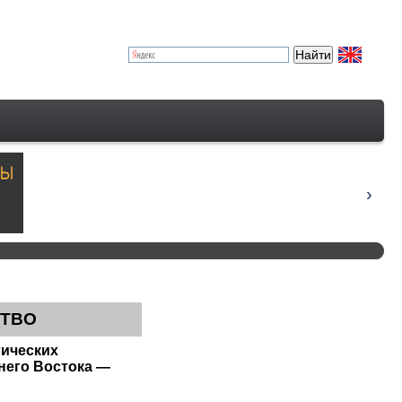
СТВО
ических
него Востока —